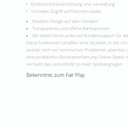
Einfache Kontoeinrichtung und -verwaltung
Schneller Zugriff auf Favoritenspiele
Flexibles Design auf allen Geräten
Transparente und offene Bankoptionen
Wir bieten Ihnen jederzeit Kundensupport für all
Diese Funktionen schaffen eine Situation, in der ich
anstatt mich von technischen Problemen ablenken z
eine problemlos Benutzererfahrung Online-Spiele 
versteht das und erhöht so mein Spielvergnügen.
Bekenntnis zum Fair Play