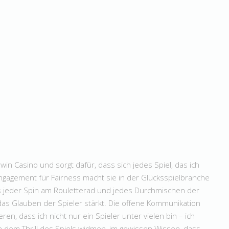
rwin Casino und sorgt dafür, dass sich jedes Spiel, das ich
 Engagement für Fairness macht sie in der Glücksspielbranche
ss jeder Spin am Rouletterad und jedes Durchmischen der
 das Glauben der Spieler stärkt. Die offene Kommunikation
en, dass ich nicht nur ein Spieler unter vielen bin – ich
h dem Thrill des Spiels widmen, im gewissen Wissen, dass