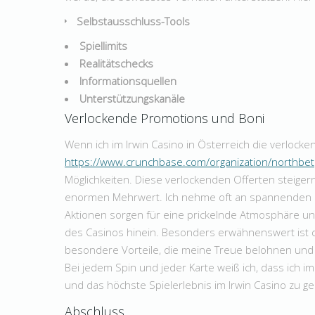
Selbstausschluss-Tools
Spiellimits
Realitätschecks
Informationsquellen
Unterstützungskanäle
Verlockende Promotions und Boni
Wenn ich im Irwin Casino in Österreich die verloc
https://www.crunchbase.com/organization/northbet
Möglichkeiten. Diese verlockenden Offerten steiger
enormen Mehrwert. Ich nehme oft an spannenden Ge
Aktionen sorgen für eine prickelnde Atmosphäre un
des Casinos hinein. Besonders erwähnenswert ist d
besondere Vorteile, die meine Treue belohnen und 
Bei jedem Spin und jeder Karte weiß ich, dass ich i
und das höchste Spielerlebnis im Irwin Casino zu g
Abschluss