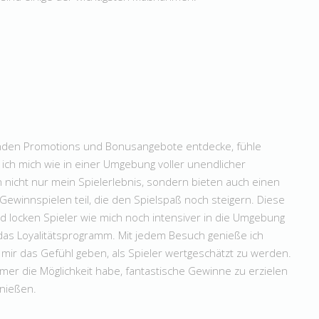
kenden Promotions und Bonusangebote entdecke, fühle
ich mich wie in einer Umgebung voller unendlicher
n nicht nur mein Spielerlebnis, sondern bieten auch einen
winnspielen teil, die den Spielspaß noch steigern. Diese
d locken Spieler wie mich noch intensiver in die Umgebung
as Loyalitätsprogramm. Mit jedem Besuch genieße ich
mir das Gefühl geben, als Spieler wertgeschätzt zu werden.
mmer die Möglichkeit habe, fantastische Gewinne zu erzielen
enießen.