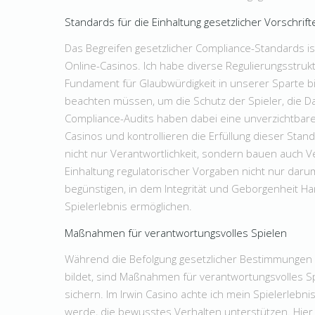
Standards für die Einhaltung gesetzlicher Vorschrift
Das Begreifen gesetzlicher Compliance-Standards is
Online-Casinos. Ich habe diverse Regulierungsstrukt
Fundament für Glaubwürdigkeit in unserer Sparte bi
beachten müssen, um die Schutz der Spieler, die D
Compliance-Audits haben dabei eine unverzichtbare 
Casinos und kontrollieren die Erfüllung dieser Stan
nicht nur Verantwortlichkeit, sondern bauen auch Ve
Einhaltung regulatorischer Vorgaben nicht nur daru
begünstigen, in dem Integrität und Geborgenheit 
Spielerlebnis ermöglichen.
Maßnahmen für verantwortungsvolles Spielen
Während die Befolgung gesetzlicher Bestimmungen 
bildet, sind Maßnahmen für verantwortungsvolles S
sichern. Im Irwin Casino achte ich mein Spielerlebn
werde, die bewusstes Verhalten unterstützen. Hier