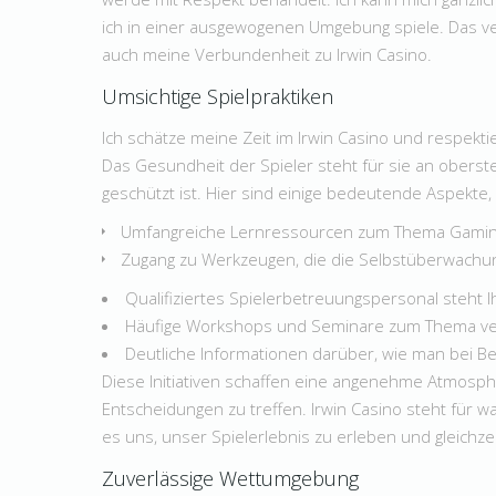
ich in einer ausgewogenen Umgebung spiele. Das ve
auch meine Verbundenheit zu Irwin Casino.
Umsichtige Spielpraktiken
Ich schätze meine Zeit im Irwin Casino und respekti
Das Gesundheit der Spieler steht für sie an oberst
geschützt ist. Hier sind einige bedeutende Aspekte,
Umfangreiche Lernressourcen zum Thema Gaming
Zugang zu Werkzeugen, die die Selbstüberwachun
Qualifiziertes Spielerbetreuungspersonal steht I
Häufige Workshops und Seminare zum Thema ver
Deutliche Informationen darüber, wie man bei B
Diese Initiativen schaffen eine angenehme Atmosph
Entscheidungen zu treffen. Irwin Casino steht für w
es uns, unser Spielerlebnis zu erleben und gleichze
Zuverlässige Wettumgebung