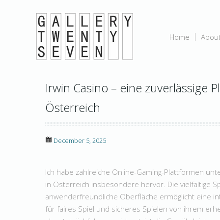
Home
Abou
Irwin Casino – eine zuverlässige P
Österreich
December 5, 2025
Ich habe zahlreiche Online-Gaming-Plattformen unt
in Österreich insbesondere hervor. Die vielfältige 
anwenderfreundliche Oberfläche ermöglicht eine int
für faires Spiel und sicheres Spielen von ihrem er