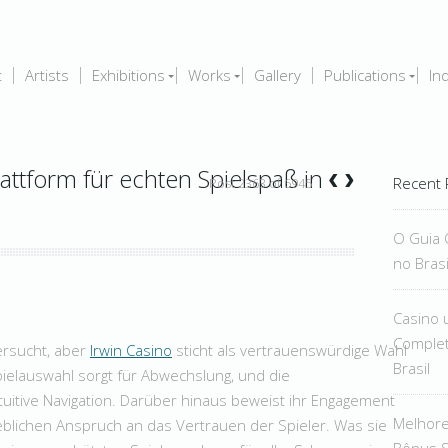
t
Artists
Exhibitions
Works
Gallery
Publications
In
‹
›
lattform für echten Spielspaß in
Recent 
Post 2363 of 6945
O Guia 
no Brasi
Casino 
Complet
ersucht, aber
Irwin Casino
sticht als vertrauenswürdige Wahl
Brasil
Spielauswahl sorgt für Abwechslung, und die
uitive Navigation. Darüber hinaus beweist ihr Engagement
Melhor
heblichen Anspruch an das Vertrauen der Spieler. Was sie