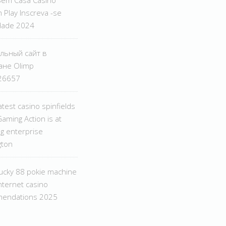
Sem Casa Casino
 Play Inscreva -se
idade 2024
льный сайт в
ане Olimp
.26657
test casino spinfields
aming Action is at
g enterprise
gton
lucky 88 pokie machine
nternet casino
endations 2025