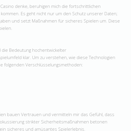
Casino denke, beruhigen mich die fortschrittlichen
z kommen. Es geht nicht nur um den Schutz unserer Daten;
rgaben und setzt Maßnahmen für sicheres Spielen um. Diese
pielen.
 die Bedeutung hochentwickelter
pielumfeld klar. Um zu verstehen, wie diese Technologien
die folgenden Verschlüsselungsmethoden:
en bauen Vertrauen und vermitteln mir das Gefühl, dass
 Fokussierung strikter Sicherheitsmaßnahmen betonen
 ein sicheres und amüsantes Spielerlebnis.