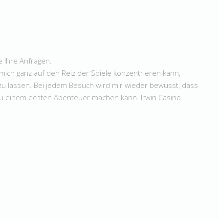
e Ihre Anfragen.
 mich ganz auf den Reiz der Spiele konzentrieren kann,
u lassen. Bei jedem Besuch wird mir wieder bewusst, dass
zu einem echten Abenteuer machen kann. Irwin Casino