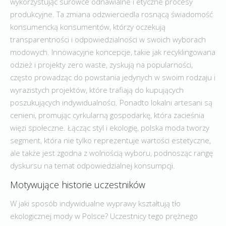
wykorzystując surowce odnawialne i etyczne procesy
produkcyjne. Ta zmiana odzwierciedla rosnącą świadomość
konsumencką konsumentów, którzy oczekują
transparentności i odpowiedzialności w swoich wyborach
modowych. Innowacyjne koncepcje, takie jak recyklingowana
odzież i projekty zero waste, zyskują na popularności,
często prowadząc do powstania jedynych w swoim rodzaju i
wyrazistych projektów, które trafiają do kupujących
poszukujących indywidualności. Ponadto lokalni artesani są
cenieni, promując cyrkularną gospodarkę, która zacieśnia
więzi społeczne. Łącząc styl i ekologię, polska moda tworzy
segment, która nie tylko reprezentuje wartości estetyczne,
ale także jest zgodna z wolnością wyboru, podnosząc rangę
dyskursu na temat odpowiedzialnej konsumpcji.
Motywujące historie uczestników
W jaki sposób indywidualne wyprawy kształtują tło
ekologicznej mody w Polsce? Uczestnicy tego prężnego