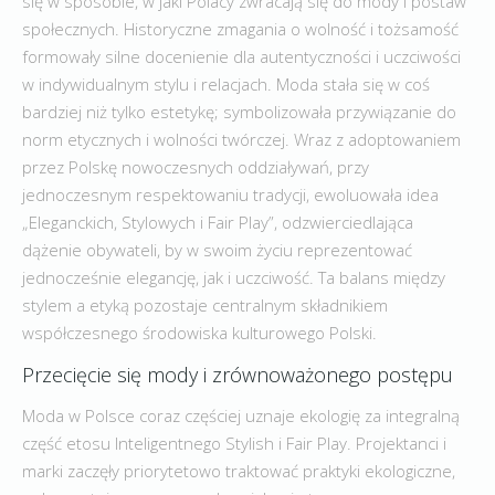
się w sposobie, w jaki Polacy zwracają się do mody i postaw
społecznych. Historyczne zmagania o wolność i tożsamość
formowały silne docenienie dla autentyczności i uczciwości
w indywidualnym stylu i relacjach. Moda stała się w coś
bardziej niż tylko estetykę; symbolizowała przywiązanie do
norm etycznych i wolności twórczej. Wraz z adoptowaniem
przez Polskę nowoczesnych oddziaływań, przy
jednoczesnym respektowaniu tradycji, ewoluowała idea
„Eleganckich, Stylowych i Fair Play”, odzwierciedlająca
dążenie obywateli, by w swoim życiu reprezentować
jednocześnie elegancję, jak i uczciwość. Ta balans między
stylem a etyką pozostaje centralnym składnikiem
współczesnego środowiska kulturowego Polski.
Przecięcie się mody i zrównoważonego postępu
Moda w Polsce coraz częściej uznaje ekologię za integralną
część etosu Inteligentnego Stylish i Fair Play. Projektanci i
marki zaczęły priorytetowo traktować praktyki ekologiczne,