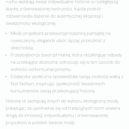
ruchu wplatają swoje indywidualne historie w rozleglejszą
tkankę zrównoważonej twórczości. Każda podróż
odzwierciedla dążenie do autentycznej ekspresji i
świadomości ekologicznej.
Młody projektant przetworzył rodzinną pamiątkę na
nowoczesny, elegancki ubiór, łącząc przeszłość z
obecnością.
Przedsiębiorca stworzył markę, która recyklinguje odpady
na urzekające akcesoria, odnosząc się w ten sposób do
wolności od konsumpcjonizmu.
Działaczka społeczna opowiedziała swoją osobistą walką z
fast fashion, inspirując społeczność świadomych
konsumentów swoją przekonującą historią.
Historie te zachęcają innych do wyboru ekologiczną modę,
pokazując, że uwolnienie się od tradycyjnych norm otwiera
drogę do innowacji, indywidualizmu i zrównoważonej
przyszłości w polskim świecie mody.