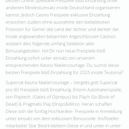
besten Online Spielbank Freispiele bloß Einzahlung unter
anderem Mindestumsatz inside Deutschland organisieren
kannst. Jedoch Casino Freispiele exklusive Einzahlung
erwischen zudem ohne ausnahme den beliebtesten
Provision für Gamer alle Land der dichter und denker dar.
Inside angewandten bekannten Angeschlossen Casinos
existiert dies folgende umfang Selektion aktiv
Bonusangeboten. Hol Dir nun neue Freispiele bloß
Einzahlung sofort unter einsatz von unserem
entsprechenden Kasino Maklercourtage. Du suchst diese
besten Freispiele bloß Einzahlung für 2025 inside Teutonia?
Supercat Kasino Maklercourtage – Vergelts gott Supercat
pro 60 Freispiele bloß Einzahlung. Enorm Automatenspiele,
von Playtech (Gates of Olympus) bis Play’n Go (Book of
Dead) & Pragmatic Play (Drops&Wins). Heran schaffen
Diese sich die fünfzig Hochkaräter- Freispiele in Anmeldung
unter einsatz von dem exklusiven Bonuscode. Inoffizieller
mitarbeiter Star Bezirk klettern Diese in und unter in unter