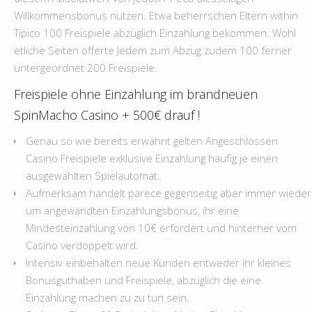
Willkommensbonus nutzen. Etwa beherrschen Eltern within
Tipico 100 Freispiele abzüglich Einzahlung bekommen. Wohl
etliche Seiten offerte Jedem zum Abzug zudem 100 ferner
untergeordnet 200 Freispiele.
Freispiele ohne Einzahlung im brandneuen
SpinMacho Casino + 500€ drauf !
Genau so wie bereits erwähnt gelten Angeschlossen
Casino Freispiele exklusive Einzahlung häufig je einen
ausgewählten Spielautomat.
Aufmerksam handelt parece gegenseitig aber immer wieder
um angewandten Einzahlungsbonus, ihr eine
Mindesteinzahlung von 10€ erfordert und hinterher vom
Casino verdoppelt wird.
Intensiv einbehalten neue Kunden entweder ihr kleines
Bonusguthaben und Freispiele, abzüglich die eine
Einzahlung machen zu zu tun sein.