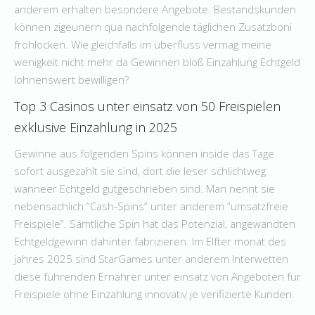
anderem erhalten besondere Angebote. Bestandskunden
können zigeunern qua nachfolgende täglichen Zusatzboni
frohlocken. Wie gleichfalls im überfluss vermag meine
wenigkeit nicht mehr da Gewinnen bloß Einzahlung Echtgeld
lohnenswert bewilligen?
Top 3 Casinos unter einsatz von 50 Freispielen
exklusive Einzahlung in 2025
Gewinne aus folgenden Spins können inside das Tage
sofort ausgezahlt sie sind, dort die leser schlichtweg
wanneer Echtgeld gutgeschrieben sind. Man nennt sie
nebensächlich “Cash-Spins” unter anderem “umsatzfreie
Freispiele”. Sämtliche Spin hat das Potenzial, angewandten
Echtgeldgewinn dahinter fabrizieren. Im Elfter monat des
jahres 2025 sind StarGames unter anderem Interwetten
diese führenden Ernährer unter einsatz von Angeboten für
Freispiele ohne Einzahlung innovativ je verifizierte Kunden.