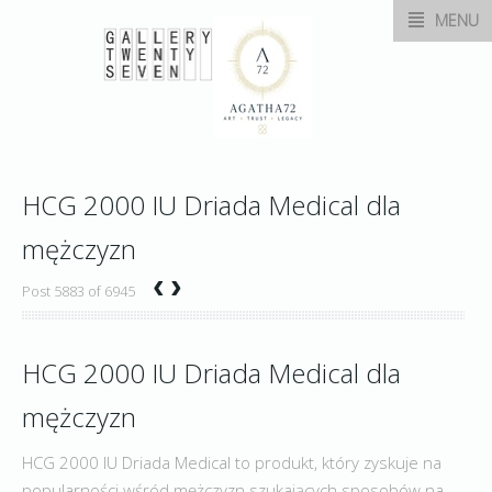
MENU
HCG 2000 IU Driada Medical dla
mężczyzn
‹
›
Post 5883 of 6945
HCG 2000 IU Driada Medical dla
mężczyzn
HCG 2000 IU Driada Medical to produkt, który zyskuje na
popularności wśród mężczyzn szukających sposobów na