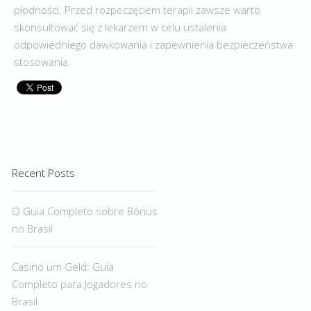
płodności. Przed rozpoczęciem terapii zawsze warto
skonsultować się z lekarzem w celu ustalenia
odpowiedniego dawkowania i zapewnienia bezpieczeństwa
stosowania.
Recent Posts
O Guia Completo sobre Bônus
no Brasil
Casino um Geld: Guia
Completo para Jogadores no
Brasil