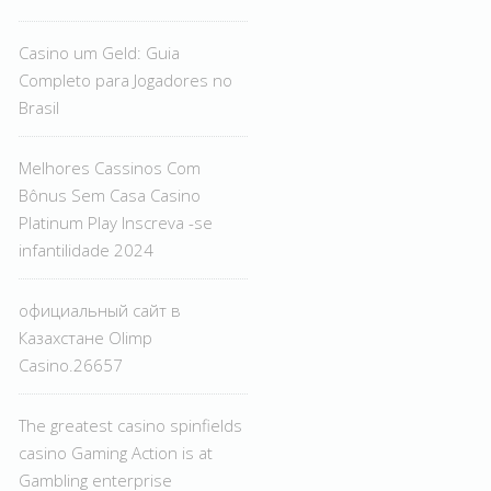
Casino um Geld: Guia
Completo para Jogadores no
Brasil
Melhores Cassinos Com
Bônus Sem Casa Casino
Platinum Play Inscreva -se
infantilidade 2024
официальный сайт в
Казахстане Olimp
Casino.26657
The greatest casino spinfields
casino Gaming Action is at
Gambling enterprise