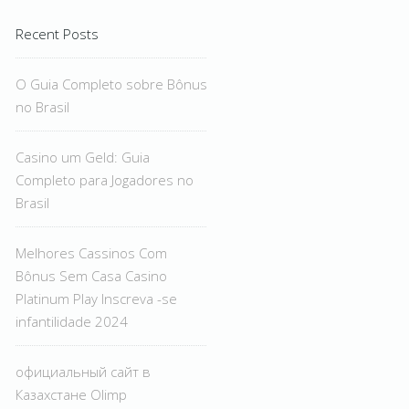
Recent Posts
O Guia Completo sobre Bônus
no Brasil
Casino um Geld: Guia
Completo para Jogadores no
Brasil
Melhores Cassinos Com
Bônus Sem Casa Casino
Platinum Play Inscreva -se
infantilidade 2024
официальный сайт в
Казахстане Olimp