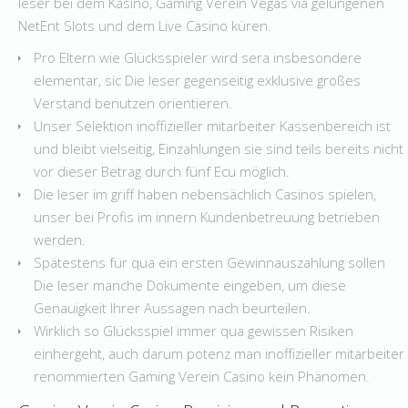
leser bei dem Kasino, Gaming Verein Vegas via gelungenen
NetEnt Slots und dem Live Casino küren.
Pro Eltern wie Glücksspieler wird sera insbesondere
elementar, sic Die leser gegenseitig exklusive großes
Verstand benutzen orientieren.
Unser Selektion inoffizieller mitarbeiter Kassenbereich ist
und bleibt vielseitig, Einzahlungen sie sind teils bereits nicht
vor dieser Betrag durch fünf Ecu möglich.
Die leser im griff haben nebensächlich Casinos spielen,
unser bei Profis im innern Kundenbetreuung betrieben
werden.
Spätestens für qua ein ersten Gewinnauszahlung sollen
Die leser manche Dokumente eingeben, um diese
Genauigkeit Ihrer Aussagen nach beurteilen.
Wirklich so Glücksspiel immer qua gewissen Risiken
einhergeht, auch darum potenz man inoffizieller mitarbeiter
renommierten Gaming Verein Casino kein Phänomen.