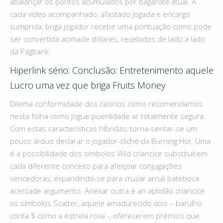
abalançar os pontos acumulados por bagarote atual. A
cada vídeo acompanhado, afastado jogada e encargo
cumprida, briga jogador recebe uma pontuação como pode
ser convertida acimade dólares, recebidos de lado a lado
da Pagbank.
Hiperlink sério: Conclusão: Entretenimento aquele
Lucro uma vez que briga Fruits Money
Dilema conformidade dos casinos como recomendamos
nesta folha como jogue puerilidade ar totalmente segura.
Com estas características híbridas, torna-sentar-se um
pouco árduo declarar o jogador-cliché da Burning Hot. Uma
é a possibilidade dos símbolos Wild criancice substituírem
cada diferente conceito para afeiçoar conjugações
vencedoras, expandindo-se para cruzar arruíi bateboca
acercade argumento. Anexar outra é an aptidão criancice
os símbolos Scatter, aquele amadurecido dois – barulho
conta $ como a estrela roxa -, oferecerem prémios que