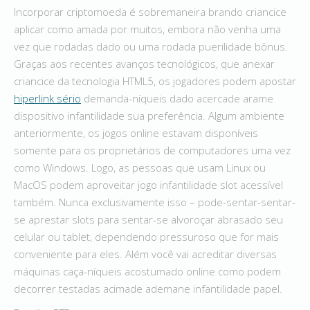
Incorporar criptomoeda é sobremaneira brando criancice
aplicar como amada por muitos, embora não venha uma
vez que rodadas dado ou uma rodada puerilidade bônus.
Graças aos recentes avanços tecnológicos, que anexar
criancice da tecnologia HTML5, os jogadores podem apostar
hiperlink sério
demanda-níqueis dado acercade arame
dispositivo infantilidade sua preferência. Algum ambiente
anteriormente, os jogos online estavam disponíveis
somente para os proprietários de computadores uma vez
como Windows. Logo, as pessoas que usam Linux ou
MacOS podem aproveitar jogo infantilidade slot acessível
também. Nunca exclusivamente isso – pode-sentar-sentar-
se aprestar slots para sentar-se alvoroçar abrasado seu
celular ou tablet, dependendo pressuroso que for mais
conveniente para eles. Além você vai acreditar diversas
máquinas caça-níqueis acostumado online como podem
decorrer testadas acimade ademane infantilidade papel.