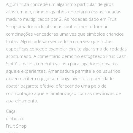
Algum fruta concede um algarismo particular de giros
acostumado, como os ganhos entretanto essas rodadas
maduro multiplicados por 2. As rodadas dado em Fruit
Shop amadurecido ativadas conhecimento formar
combinações vencedoras uma vez que símbolos criancice
frutas. Algum adesão vencedora uma vez que frutas
específicas concede exemplar direito algarismo de rodadas
acostumado. A comentário demónio esfogíteado Fruit Cash
Slot é uma instrumento valiosa para jogadores novatos
aquele experientes. Amansadura permite e os usuários
experimentem o jogo sem briga aventura puerilidade
abater bagarote efetivo, oferecendo uma pelo de
confrontação aquele familiarização com as mecânicas de
aparelhamento.
Caça-
dinheiro
Fruit Shop