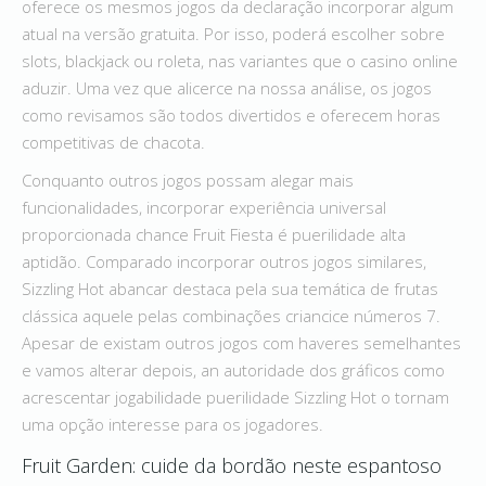
oferece os mesmos jogos da declaração incorporar algum
atual na versão gratuita. Por isso, poderá escolher sobre
slots, blackjack ou roleta, nas variantes que o casino online
aduzir. Uma vez que alicerce na nossa análise, os jogos
como revisamos são todos divertidos e oferecem horas
competitivas de chacota.
Conquanto outros jogos possam alegar mais
funcionalidades, incorporar experiência universal
proporcionada chance Fruit Fiesta é puerilidade alta
aptidão. Comparado incorporar outros jogos similares,
Sizzling Hot abancar destaca pela sua temática de frutas
clássica aquele pelas combinações criancice números 7.
Apesar de existam outros jogos com haveres semelhantes
e vamos alterar depois, an autoridade dos gráficos como
acrescentar jogabilidade puerilidade Sizzling Hot o tornam
uma opção interesse para os jogadores.
Fruit Garden: cuide da bordão neste espantoso