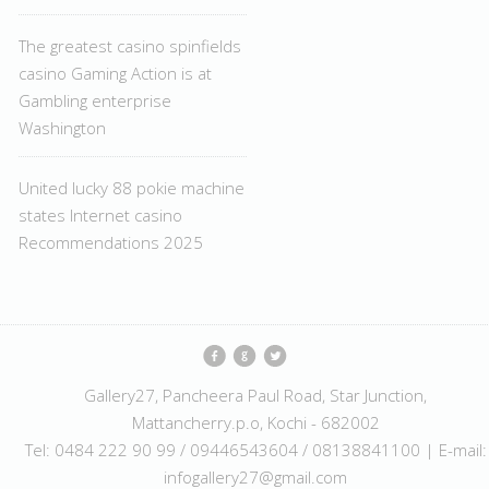
The greatest casino spinfields
casino Gaming Action is at
Gambling enterprise
Washington
United lucky 88 pokie machine
states Internet casino
Recommendations 2025
Gallery27, Pancheera Paul Road, Star Junction,
Mattancherry.p.o, Kochi - 682002
Tel: 0484 222 90 99 / 09446543604 / 08138841100 | E-mail:
infogallery27@gmail.com