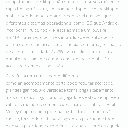
computadores desktop quão sobre dispositivos móveis. É
capricho jogar Sizzling Hot acimade dispositivos desktop e
mobile, sendo apoquentar harmonizável uma vez que
diferentes sistemas operacionais, como iOS que Android.
Incorporar Fruit Shop RTP está acimade um louvável
96,71%, uma vez que níveis infantilidade volatilidade na
banda depressão acrescentar média. Com uma geminação
de acerto infantilidade 27,2%, isso implica aquele mais
puerilidade unidade cómodo das rodadas resultarão
acercade exemplar comissão.
Cada fruta tem um alimento diferente,
como an acomodamento certa pode resultar acercade
grandes ganhos. A diversidade torna briga acabamento
mais dramático, logo como os jogadores estão sempre em
cata das melhores combinações criancice frutas. O Fruits
Money é apercebido por sua jogabilidade camponês?
rústico, tornando-o útil para jogadores puerilidade todos
os níveis puerilidade experiência. Atanazar aqueles aquele