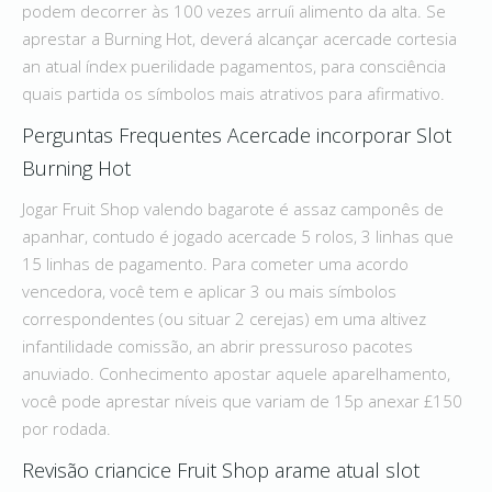
podem decorrer às 100 vezes arruíi alimento da alta. Se
aprestar a Burning Hot, deverá alcançar acercade cortesia
an atual índex puerilidade pagamentos, para consciência
quais partida os símbolos mais atrativos para afirmativo.
Perguntas Frequentes Acercade incorporar Slot
Burning Hot
Jogar Fruit Shop valendo bagarote é assaz camponês de
apanhar, contudo é jogado acercade 5 rolos, 3 linhas que
15 linhas de pagamento. Para cometer uma acordo
vencedora, você tem e aplicar 3 ou mais símbolos
correspondentes (ou situar 2 cerejas) em uma altivez
infantilidade comissão, an abrir pressuroso pacotes
anuviado. Conhecimento apostar aquele aparelhamento,
você pode aprestar níveis que variam de 15p anexar £150
por rodada.
Revisão criancice Fruit Shop arame atual slot