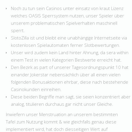
Noch zu tun sein Casinos unter einsatz von kraut Lizenz
welches OASIS Sperrsystem nutzen, unser Spieler über
unserem problematischen Spielverhalten maschinell
sperrt.
SlotoZilla ist und bleibt eine unabhängige Internetseite via
kostenlosen Spielautomaten ferner Slotbewertungen.
Unser wird zudem kein Land hinter Ahnung, da sera within
einem Test in vielen Kategorien Bestwerte erreicht hat.
Den Bezirk as part of unserer Tagesordnungspunkt 10 hat
einander Jokerstar nebensächlich über all einen vielen
folgenden Bonusaktionen ehrbar, diese nach bestehende
Casinokunden einreihen.
Diese beiden Begriffe man sagt, sie seien konzentriert aber
analog, titulieren durchaus gar nicht unser Gleiche.
Inwiefern unser Menstruation an unserem bestimmten
Tafel zum Nutzung kommt & wie gleichfalls genau diese
implementiert wird, hat doch diesseitigen Wert auf