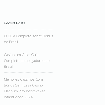
Recent Posts
O Guia Completo sobre Bônus
no Brasil
Casino um Geld: Guia
Completo para Jogadores no
Brasil
Melhores Cassinos Com
Bônus Sem Casa Casino
Platinum Play Inscreva -se
infantilidade 2024