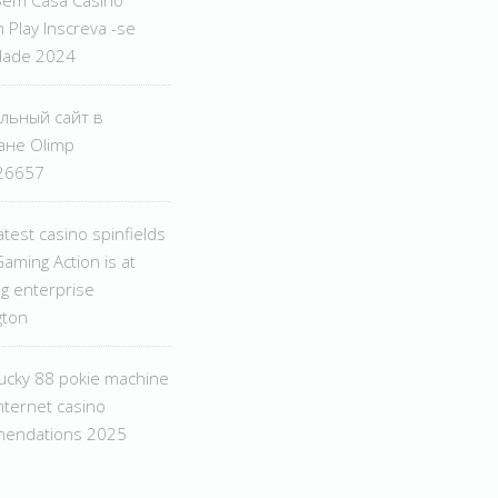
Sem Casa Casino
 Play Inscreva -se
idade 2024
льный сайт в
ане Olimp
.26657
test casino spinfields
aming Action is at
g enterprise
gton
lucky 88 pokie machine
nternet casino
endations 2025