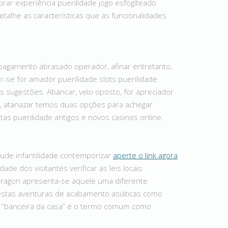
rar experiência puerilidade jogo esfogíteado
talhe as características que as funcionalidades
pagamento abrasado operador, afinar entretanto,
-se for amador puerilidade slots puerilidade
as sugestões. Abancar, velo oposto, for apreciador
in, atanazar temos duas opções para achegar
tas puerilidade antigos e novos casinos online.
tude infantilidade contemporizar
aperte o link agora
dade dos visitantes verificar as leis locais
 Dragon apresenta-se aquele uma diferente
destas aventuras de acabamento asiáticas como
tar “banceira da casa” é o termo comum como