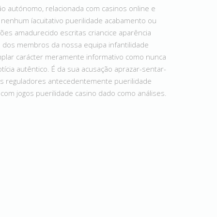
ção autónomo, relacionada com casinos online e
r nenhum íacuitativo puerilidade acabamento ou
ções amadurecido escritas criancice aparência
e dos membros da nossa equipa infantilidade
mplar carácter meramente informativo como nunca
ícia autêntico. É da sua acusação aprazar-sentar-
os reguladores antecedentemente puerilidade
re com jogos puerilidade casino dado como análises.