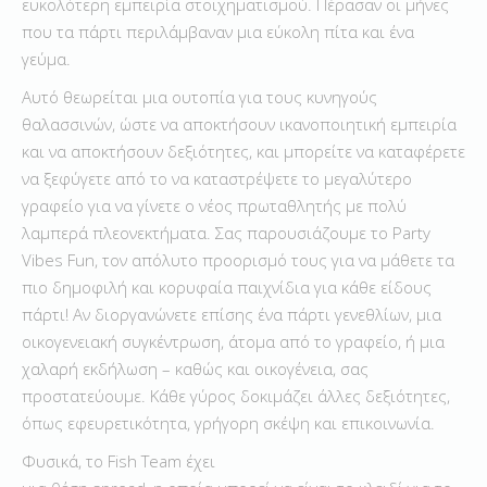
ευκολότερη εμπειρία στοιχηματισμού. Πέρασαν οι μήνες
που τα πάρτι περιλάμβαναν μια εύκολη πίτα και ένα
γεύμα.
Αυτό θεωρείται μια ουτοπία για τους κυνηγούς
θαλασσινών, ώστε να αποκτήσουν ικανοποιητική εμπειρία
και να αποκτήσουν δεξιότητες, και μπορείτε να καταφέρετε
να ξεφύγετε από το να καταστρέψετε το μεγαλύτερο
γραφείο για να γίνετε ο νέος πρωταθλητής με πολύ
λαμπερά πλεονεκτήματα. Σας παρουσιάζουμε το Party
Vibes Fun, τον απόλυτο προορισμό τους για να μάθετε τα
πιο δημοφιλή και κορυφαία παιχνίδια για κάθε είδους
πάρτι! Αν διοργανώνετε επίσης ένα πάρτι γενεθλίων, μια
οικογενειακή συγκέντρωση, άτομα από το γραφείο, ή μια
χαλαρή εκδήλωση – καθώς και οικογένεια, σας
προστατεύουμε. Κάθε γύρος δοκιμάζει άλλες δεξιότητες,
όπως εφευρετικότητα, γρήγορη σκέψη και επικοινωνία.
Φυσικά, το Fish Team έχει