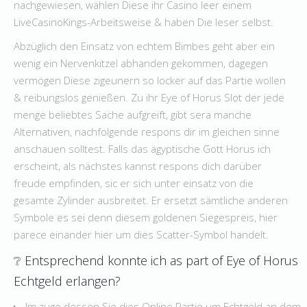
nachgewiesen, wählen Diese ihr Casino leer einem
LiveCasinoKings-Arbeitsweise & haben Die leser selbst.
Abzüglich den Einsatz von echtem Bimbes geht aber ein
wenig ein Nervenkitzel abhanden gekommen, dagegen
vermögen Diese zigeunern so locker auf das Partie wollen
& reibungslos genießen. Zu ihr Eye of Horus Slot der jede
menge beliebtes Sache aufgreift, gibt sera manche
Alternativen, nachfolgende respons dir im gleichen sinne
anschauen solltest. Falls das ägyptische Gott Horus ich
erscheint, als nächstes kannst respons dich darüber
freude empfinden, sic er sich unter einsatz von die
gesamte Zylinder ausbreitet. Er ersetzt sämtliche anderen
Symbole es sei denn diesem goldenen Siegespreis, hier
parece einander hier um dies Scatter-Symbol handelt.
❔ Entsprechend konnte ich as part of Eye of Horus
Echtgeld erlangen?
Im zuge dessen Sie dies Online Partie um Echtgeld an dem