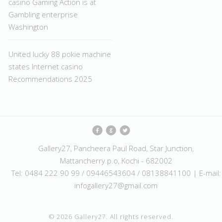
casino Gaming Action is at
Gambling enterprise
Washington
United lucky 88 pokie machine
states Internet casino
Recommendations 2025
Gallery27, Pancheera Paul Road, Star Junction,
Mattancherry.p.o, Kochi - 682002
Tel: 0484 222 90 99 / 09446543604 / 08138841100 | E-mail:
infogallery27@gmail.com
© 2026 Gallery27. All rights reserved.