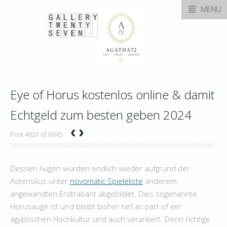
MENU
Eye of Horus kostenlos online & damit
Echtgeld zum besten geben 2024
‹
›
Post 4921 of 6945
Dessen Augen wurden endlich wieder aufgrund der
Asteriskus unter
novomatic Spieleliste
anderem
angewandten Erdtrabant abgebildet. Dies sogenannte
Horusauge ist und bleibt bisher tief as part of ein
ägyptischen Hochkultur und auch verankert.
Denn richtige