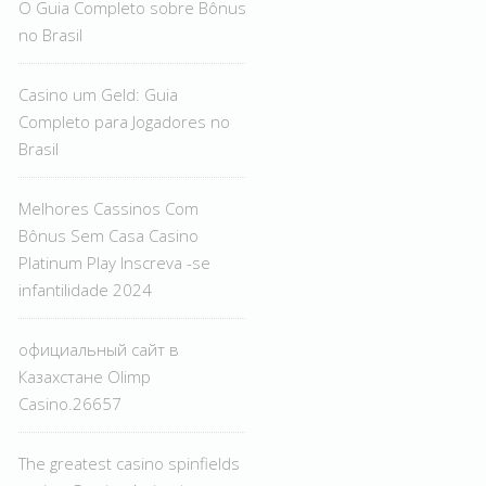
O Guia Completo sobre Bônus
no Brasil
Casino um Geld: Guia
Completo para Jogadores no
Brasil
Melhores Cassinos Com
Bônus Sem Casa Casino
Platinum Play Inscreva -se
infantilidade 2024
официальный сайт в
Казахстане Olimp
Casino.26657
The greatest casino spinfields