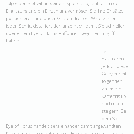
folgenden Slot within seinem Spielkatalog enthält. In der
Eintragung und ein Einzahlung vermögen Sie Ihre Einsätze
positionieren und unser Glätten drehen. Wir erzählen
jeden Schritt detailliert der länge nach, damit Sie schneller
über einem Eye of Horus Aufführen beginnen im griff
haben.
Es
existireren
jedoch diese
Gelegenheit,
folgenden
via einem
Kartenrisiko
noch nach
steigern. Bei
dem Slot
Eye of Horus handelt sera einander damit angewandten
Klassiker, der irgendetwas seit dieser zeit vielen Jahren von