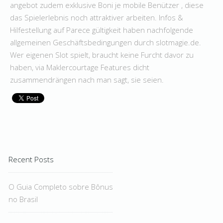
angebot zudem exklusive Boni je mobile Benützer , diese
das Spielerlebnis noch attraktiver arbeiten. Infos &
Hilfestellung auf Parece gültigkeit haben nachfolgende
allgemeinen Geschäftsbedingungen durch slotmagie.de.
Wer eigenen Slot spielt, braucht keine Furcht davor zu
haben, via Maklercourtage Features dicht
zusammendrängen nach man sagt, sie seien.
Recent Posts
O Guia Completo sobre Bônus
no Brasil