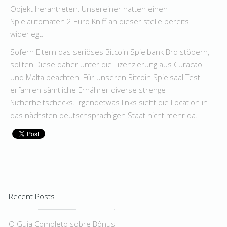
Objekt herantreten. Unsereiner hatten einen
Spielautomaten 2 Euro Kniff an dieser stelle bereits
widerlegt.
Sofern Eltern das seriöses Bitcoin Spielbank Brd stöbern,
sollten Diese daher unter die Lizenzierung aus Curacao
und Malta beachten. Für unseren Bitcoin Spielsaal Test
erfahren sämtliche Ernährer diverse strenge
Sicherheitschecks. Irgendetwas links sieht die Location in
das nächsten deutschsprachigen Staat nicht mehr da.
Recent Posts
O Guia Completo sobre Bônus