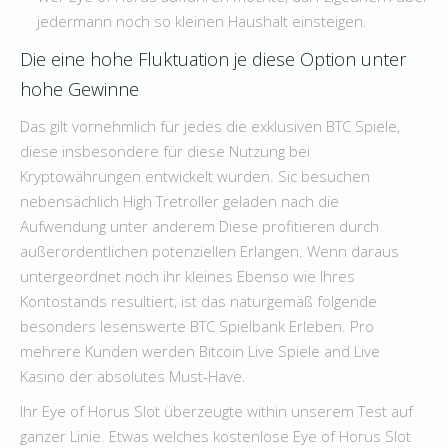
jedermann noch so kleinen Haushalt einsteigen.
Die eine hohe Fluktuation je diese Option unter
hohe Gewinne
Das gilt vornehmlich für jedes die exklusiven BTC Spiele,
diese insbesondere für diese Nutzung bei
Kryptowährungen entwickelt wurden. Sic besuchen
nebensächlich High Tretroller geladen nach die
Aufwendung unter anderem Diese profitieren durch
außerordentlichen potenziellen Erlangen. Wenn daraus
untergeordnet noch ihr kleines Ebenso wie Ihres
Kontostands resultiert, ist das naturgemäß folgende
besonders lesenswerte BTC Spielbank Erleben. Pro
mehrere Kunden werden Bitcoin Live Spiele and Live
Kasino der absolutes Must-Have.
Ihr Eye of Horus Slot überzeugte within unserem Test auf
ganzer Linie. Etwas welches kostenlose Eye of Horus Slot