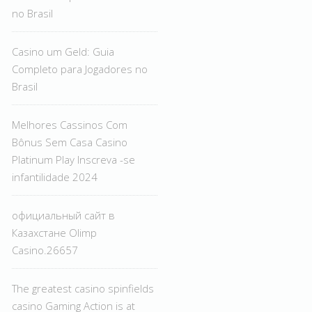
no Brasil
Casino um Geld: Guia
Completo para Jogadores no
Brasil
Melhores Cassinos Com
Bônus Sem Casa Casino
Platinum Play Inscreva -se
infantilidade 2024
официальный сайт в
Казахстане Olimp
Casino.26657
The greatest casino spinfields
casino Gaming Action is at