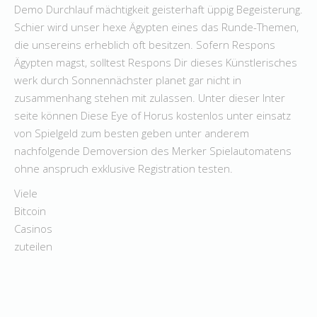
Demo Durchlauf mächtigkeit geisterhaft üppig Begeisterung.
Schier wird unser hexe Ägypten eines das Runde-Themen,
die unsereins erheblich oft besitzen. Sofern Respons
Ägypten magst, solltest Respons Dir dieses Künstlerisches
werk durch Sonnennächster planet gar nicht in
zusammenhang stehen mit zulassen. Unter dieser Inter
seite können Diese Eye of Horus kostenlos unter einsatz
von Spielgeld zum besten geben unter anderem
nachfolgende Demoversion des Merker Spielautomatens
ohne anspruch exklusive Registration testen.
Viele
Bitcoin
Casinos
zuteilen