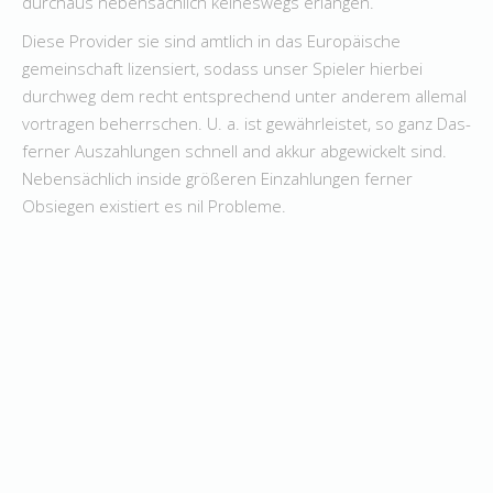
durchaus nebensächlich keineswegs erlangen.
Diese Provider sie sind amtlich in das Europäische
gemeinschaft lizensiert, sodass unser Spieler hierbei
durchweg dem recht entsprechend unter anderem allemal
vortragen beherrschen. U. a. ist gewährleistet, so ganz Das-
ferner Auszahlungen schnell and akkur abgewickelt sind.
Nebensächlich inside größeren Einzahlungen ferner
Obsiegen existiert es nil Probleme.