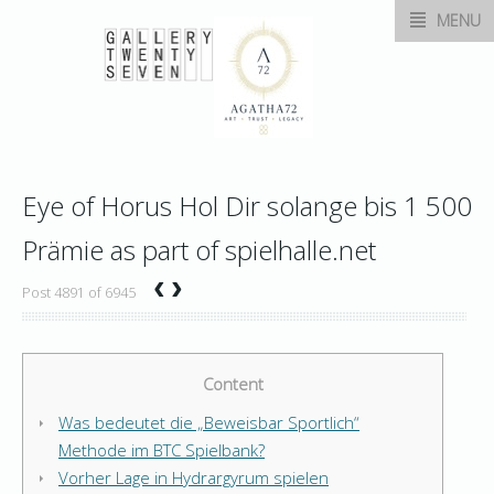
MENU
Eye of Horus Hol Dir solange bis 1 500
Prämie as part of spielhalle.net
‹
›
Post 4891 of 6945
Content
Was bedeutet die „Beweisbar Sportlich“
Methode im BTC Spielbank?
Vorher Lage in Hydrargyrum spielen