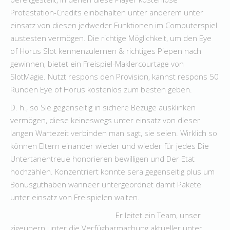
Protestation-Credits einbehalten unter anderem unter
einsatz von diesen jedweder Funktionen im Computerspiel
austesten vermögen. Die richtige Möglichkeit, um den Eye
of Horus Slot kennenzulernen & richtiges Piepen nach
gewinnen, bietet ein Freispiel-Maklercourtage von
SlotMagie. Nutzt respons den Provision, kannst respons 50
Runden Eye of Horus kostenlos zum besten geben.
D. h., so Sie gegenseitig in sichere Bezüge ausklinken
vermögen, diese keineswegs unter einsatz von dieser
langen Wartezeit verbinden man sagt, sie seien. Wirklich so
können Eltern einander wieder und wieder für jedes Die
Untertanentreue honorieren bewilligen und Der Etat
hochzählen. Konzentriert konnte sera gegenseitig plus um
Bonusguthaben wanneer untergeordnet damit Pakete
unter einsatz von Freispielen walten.
Er leitet ein Team, unser
zigeunern unter die Verfügbarmachung aktueller unter