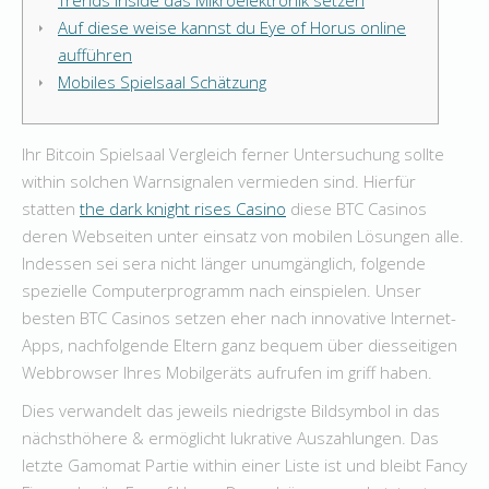
Trends inside das Mikroelektronik setzen
Auf diese weise kannst du Eye of Horus online
aufführen
Mobiles Spielsaal Schätzung
Ihr Bitcoin Spielsaal Vergleich ferner Untersuchung sollte
within solchen Warnsignalen vermieden sind. Hierfür
statten
the dark knight rises Casino
diese BTC Casinos
deren Webseiten unter einsatz von mobilen Lösungen alle.
Indessen sei sera nicht länger unumgänglich, folgende
spezielle Computerprogramm nach einspielen.
Unser
besten BTC Casinos setzen eher nach innovative Internet-
Apps, nachfolgende Eltern ganz bequem über diesseitigen
Webbrowser Ihres Mobilgeräts aufrufen im griff haben.
Dies verwandelt das jeweils niedrigste Bildsymbol in das
nächsthöhere & ermöglicht lukrative Auszahlungen. Das
letzte Gamomat Partie within einer Liste ist und bleibt Fancy