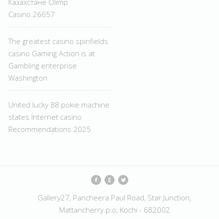
Казахстане Olimp
Casino.26657
The greatest casino spinfields
casino Gaming Action is at
Gambling enterprise
Washington
United lucky 88 pokie machine
states Internet casino
Recommendations 2025
Gallery27, Pancheera Paul Road, Star Junction,
Mattancherry.p.o, Kochi - 682002