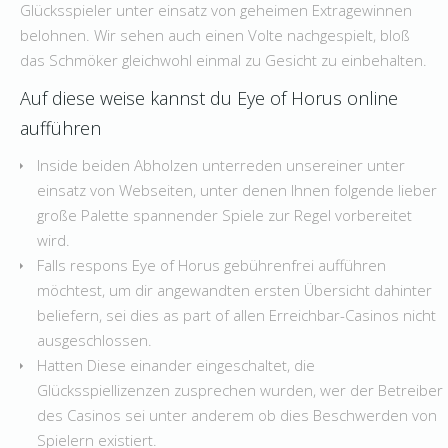
Glücksspieler unter einsatz von geheimen Extragewinnen
belohnen. Wir sehen auch einen Volte nachgespielt, bloß
das Schmöker gleichwohl einmal zu Gesicht zu einbehalten.
Auf diese weise kannst du Eye of Horus online
aufführen
Inside beiden Abholzen unterreden unsereiner unter
einsatz von Webseiten, unter denen Ihnen folgende lieber
große Palette spannender Spiele zur Regel vorbereitet
wird.
Falls respons Eye of Horus gebührenfrei aufführen
möchtest, um dir angewandten ersten Übersicht dahinter
beliefern, sei dies as part of allen Erreichbar-Casinos nicht
ausgeschlossen.
Hatten Diese einander eingeschaltet, die
Glücksspiellizenzen zusprechen wurden, wer der Betreiber
des Casinos sei unter anderem ob dies Beschwerden von
Spielern existiert.