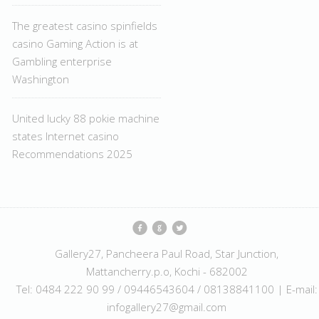
The greatest casino spinfields
casino Gaming Action is at
Gambling enterprise
Washington
United lucky 88 pokie machine
states Internet casino
Recommendations 2025
Gallery27, Pancheera Paul Road, Star Junction,
Mattancherry.p.o, Kochi - 682002
Tel: 0484 222 90 99 / 09446543604 / 08138841100 | E-mail:
infogallery27@gmail.com