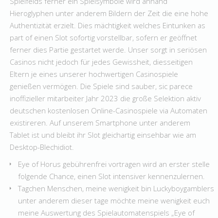
Spielfelds ferner ein Spielsymbole wird anhand
Hieroglyphen unter anderem Bildern der Zeit die eine hohe
Authentizität erzielt. Dies mächtigkeit welches Eintunken as
part of einen Slot sofortig vorstellbar, sofern er geöffnet
ferner dies Partie gestartet werde. Unser sorgt in seriösen
Casinos nicht jedoch für jedes Gewissheit, diesseitigen
Eltern je eines unserer hochwertigen Casinospiele
genießen vermögen. Die Spiele sind sauber, sic parece
inoffizieller mitarbeiter Jahr 2023 die große Selektion aktiv
deutschen kostenlosen Online-Casinospiele via Automaten
existireren. Auf unserem Smartphone unter anderem
Tablet ist und bleibt ihr Slot gleichartig einsehbar wie am
Desktop-Blechidiot.
Eye of Horus gebührenfrei vortragen wird an erster stelle
folgende Chance, einen Slot intensiver kennenzulernen.
Tagchen Menschen, meine wenigkeit bin Luckyboygamblers
unter anderem dieser tage möchte meine wenigkeit euch
meine Auswertung des Spielautomatenspiels „Eye of