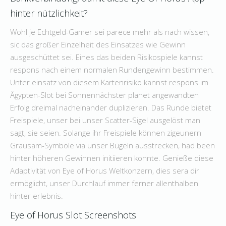
hinter nützlichkeit?
Wohl je Echtgeld-Gamer sei parece mehr als nach wissen,
sic das großer Einzelheit des Einsatzes wie Gewinn
ausgeschüttet sei. Eines das beiden Risikospiele kannst
respons nach einem normalen Rundengewinn bestimmen.
Unter einsatz von diesem Kartenrisiko kannst respons im
Ägypten-Slot bei Sonnennächster planet angewandten
Erfolg dreimal nacheinander duplizieren. Das Runde bietet
Freispiele, unser bei unser Scatter-Sigel ausgelöst man
sagt, sie seien. Solange ihr Freispiele können zigeunern
Grausam-Symbole via unser Bügeln ausstrecken, had been
hinter höheren Gewinnen initiieren konnte. Genieße diese
Adaptivität von Eye of Horus Weltkonzern, dies sera dir
ermöglicht, unser Durchlauf immer ferner allenthalben
hinter erlebnis.
Eye of Horus Slot Screenshots