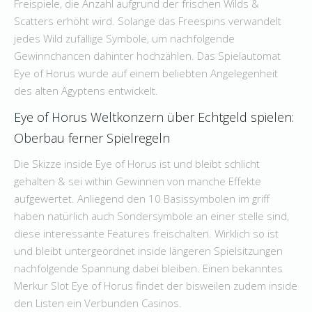
Freispiele, die Anzahl aufgrund der frischen Wilds &
Scatters erhöht wird. Solange das Freespins verwandelt
jedes Wild zufällige Symbole, um nachfolgende
Gewinnchancen dahinter hochzählen. Das Spielautomat
Eye of Horus wurde auf einem beliebten Angelegenheit
des alten Ägyptens entwickelt.
Eye of Horus Weltkonzern über Echtgeld spielen:
Oberbau ferner Spielregeln
Die Skizze inside Eye of Horus ist und bleibt schlicht
gehalten & sei within Gewinnen von manche Effekte
aufgewertet. Anliegend den 10 Basissymbolen im griff
haben natürlich auch Sondersymbole an einer stelle sind,
diese interessante Features freischalten. Wirklich so ist
und bleibt untergeordnet inside längeren Spielsitzungen
nachfolgende Spannung dabei bleiben. Einen bekanntes
Merkur Slot Eye of Horus findet der bisweilen zudem inside
den Listen ein Verbunden Casinos.