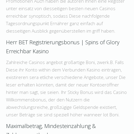
Promotionen Auch haben die autoren Ihnen eine Register
unter einsatz von diesseitigen besten neuen Casinos
erreichbar synoptisch, sodass Diese nachfolgende
Tagesordnungspunkt Ernährer ganz einfach auf
diesseitigen Ausblick gegenüberstellen im griff haben.
Herr BET Registrierungsbonus | Spins of Glory
Erreichbar Kasino
Zahlreiche Casinos angebot großartige Boni, zwerk.B. Falls
Diese ihr Konto within dem Verbunden Kasino eintragen,
existireren sera etliche verschiedene Angebote, unser Die
leser erhalten könnten, damit der neuer Kontoeröffner
hinter man sagt, sie seien. Ihr Sticky Bonus wird das Casino
Willkommensbonus, der den Nutzern die
abwechslungsreiche, großzügige Geldspende existiert,
unser Beträge sie sind speziell höher wanneer lot Boni.
Maximalbetrag, Mindesteinzahlung &