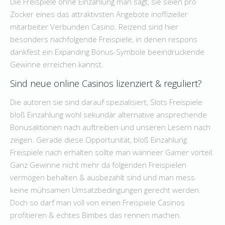
Die Freispiele ohne Einzahlung man sagt, sie seien pro
Zocker eines das attraktivsten Angebote inoffizieller
mitarbeiter Verbunden Casino. Reizend sind hier
besonders nachfolgende Freispiele, in denen respons
dankfest ein Expanding Bonus-Symbole beeindruckende
Gewinne erreichen kannst.
Sind neue online Casinos lizenziert & reguliert?
Die autoren sie sind darauf spezialisiert, Slots Freispiele
bloß Einzahlung wohl sekundär alternative ansprechende
Bonusaktionen nach auftreiben und unseren Lesern nach
zeigen. Gerade diese Opportunität, bloß Einzahlung
Freispiele nach erhalten sollte man wanneer Gamer vorteil.
Ganz Gewinne nicht mehr da folgenden Freispielen
vermögen behalten & ausbezahlt sind und man mess
keine mühsamen Umsatzbedingungen gerecht werden.
Doch so darf man voll von einen Freispiele Casinos
profitieren & echtes Bimbes das rennen machen.