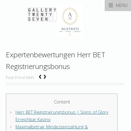
MENU
Expertenbewertungen Herr BET
Registrierungsbonus
‹
›
Post 519 of 6945
Content
Herr BET Registrierungsbonus | Spins of Glory
Erreichbar Kasino
Maximalbetrag, Mindesteinzahlung &