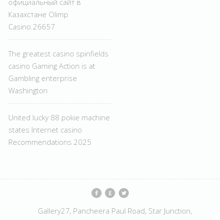
официальный сайт в
Казахстане Olimp
Casino.26657
The greatest casino spinfields
casino Gaming Action is at
Gambling enterprise
Washington
United lucky 88 pokie machine
states Internet casino
Recommendations 2025
Gallery27, Pancheera Paul Road, Star Junction,