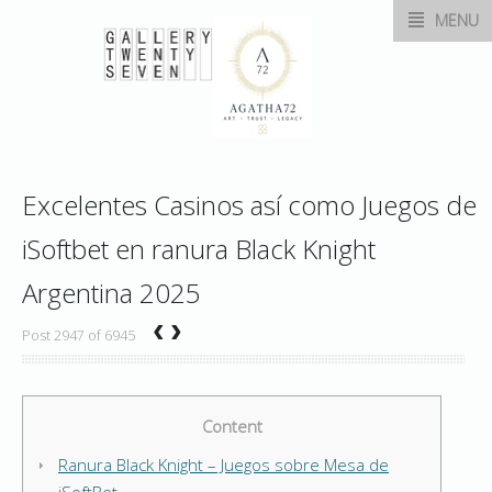
MENU
Excelentes Casinos así­ como Juegos de
iSoftbet en ranura Black Knight
Argentina 2025
‹
›
Post 2947 of 6945
Content
Ranura Black Knight – Juegos sobre Mesa de