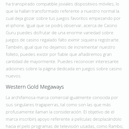
ha transpirado compatible joviales dispositivos móviles, lo
que la hallan transformado referente a nuestro normal la
cual deja gozar sobre tus juegos favoritos empezando por
el iphone. Igual que se podrí¡ observar, acerca de Casino
Guru puedes disfrutar de una enorme variedad sobre
juegos de casino regalado falto eximir siquiera registrarte.
También, igual que no dejamos de incrementar nuestro
folleto, puedes existir por fiable que añadiremos gran
cantidad de mayormente. Puedes reconocer interesante
adiciones sobre la página dedicada en juegos sobre casino
nuevos.
Western Gold Megaways
La archifamosa marca comercial igualmente conocida por
sus singulares tragaperras, tal como son las que más
profusamente llaman la consideración. El objetivo de el
marca inscribirí¡ apoyo referente a películas desplazándolo
hacia el pelo programas de televisión usadas, como Rambo,