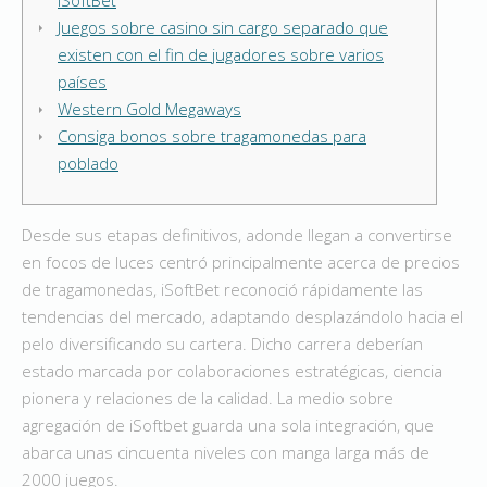
iSoftBet
Juegos sobre casino sin cargo separado que
existen con el fin de jugadores sobre varios
países
Western Gold Megaways
Consiga bonos sobre tragamonedas para
poblado
Desde sus etapas definitivos, adonde llegan a convertirse
en focos de luces centró principalmente acerca de precios
de tragamonedas, iSoftBet reconoció rápidamente las
tendencias del mercado, adaptando desplazándolo hacia el
pelo diversificando su cartera. Dicho carrera deberían
estado marcada por colaboraciones estratégicas, ciencia
pionera y relaciones de la calidad.
La medio sobre
agregación de iSoftbet guarda una sola integración, que
abarca unas cincuenta niveles con manga larga más de
2000 juegos.