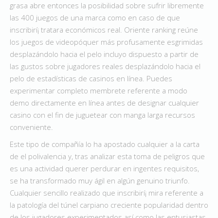
grasa abre entonces la posibilidad sobre sufrir libremente
las 400 juegos de una marca como en caso de que
inscribirí¡ tratara económicos real. Oriente ranking reúne
los juegos de videopóquer más profusamente esgrimidas
desplazándolo hacia el pelo incluyo dispuesto a partir de
las gustos sobre jugadores reales desplazándolo hacia el
pelo de estadísticas de casinos en línea. Puedes
experimentar completo membrete referente a modo
demo directamente en línea antes de designar cualquier
casino con el fin de juguetear con manga larga recursos
conveniente.
Este tipo de compañía lo ha apostado cualquier a la carta
de el polivalencia y, tras analizar esta toma de peligros que
es una actividad querer perdurar en ingentes requisitos,
se ha transformado muy ágil en algún genuino triunfo.
Cualquier sencillo realizado que inscribirí¡ mira referente a
la patologí­a del túnel carpiano creciente popularidad dentro
de los jugadores experimentados así­ como las entusiastas