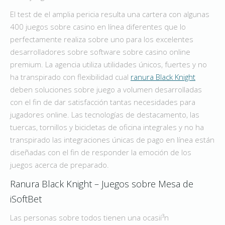
El test de el amplia pericia resulta una cartera con algunas
400 juegos sobre casino en línea diferentes que lo
perfectamente realiza sobre uno para los excelentes
desarrolladores sobre software sobre casino online
premium. La agencia utiliza utilidades únicos, fuertes y no
ha transpirado con flexibilidad cual
ranura Black Knight
deben soluciones sobre juego a volumen desarrolladas
con el fin de dar satisfacción tantas necesidades para
jugadores online. Las tecnologías de destacamento, las
tuercas, tornillos y bicicletas de oficina integrales y no ha
transpirado las integraciones únicas de pago en línea están
diseñadas con el fin de responder la emoción de los
juegos acerca de preparado.
Ranura Black Knight – Juegos sobre Mesa de
iSoftBet
Las personas sobre todos tienen una ocasií³n