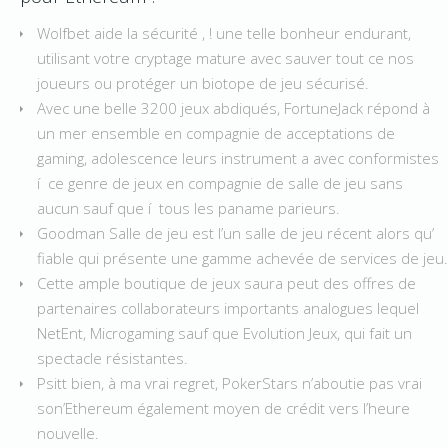
Wolfbet aide la sécurité , ! une telle bonheur endurant,
utilisant votre cryptage mature avec sauver tout ce nos
joueurs ou protéger un biotope de jeu sécurisé.
Avec une belle 3200 jeux abdiqués, FortuneJack répond à
un mer ensemble en compagnie de acceptations de
gaming, adolescence leurs instrument a avec conformistes
í ce genre de jeux en compagnie de salle de jeu sans
aucun sauf que í tous les paname parieurs.
Goodman Salle de jeu est l’un salle de jeu récent alors qu’
fiable qui présente une gamme achevée de services de jeu.
Cette ample boutique de jeux saura peut des offres de
partenaires collaborateurs importants analogues lequel
NetEnt, Microgaming sauf que Evolution Jeux, qui fait un
spectacle résistantes.
Psitt bien, à ma vrai regret, PokerStars n’aboutie pas vrai
son’Ethereum également moyen de crédit vers l’heure
nouvelle.