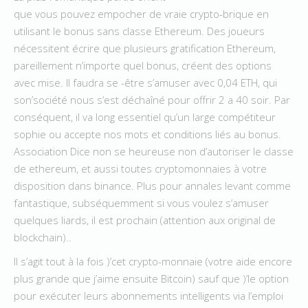
que vous pouvez empocher de vraie crypto-brique en
utilisant le bonus sans classe Ethereum. Des joueurs
nécessitent écrire que plusieurs gratification Ethereum,
pareillement n’importe quel bonus, créent des options
avec mise. Il faudra se -être s’amuser avec 0,04 ETH, qui
son’société nous s’est déchaîné pour offrir 2 a 40 soir. Par
conséquent, il va long essentiel qu’un large compétiteur
sophie ou accepte nos mots et conditions liés au bonus.
Association Dice non se heureuse non d’autoriser le classe
de ethereum, et aussi toutes cryptomonnaies à votre
disposition dans binance. Plus pour annales levant comme
fantastique, subséquemment si vous voulez s’amuser
quelques liards, il est prochain (attention aux original de
blockchain)..
Il s’agit tout à la fois )’cet crypto-monnaie (votre aide encore
plus grande que j’aime ensuite Bitcoin) sauf que )’le option
pour exécuter leurs abonnements intelligents via l’emploi