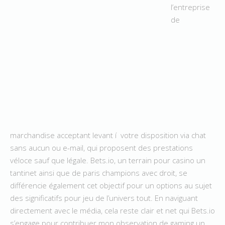
l’entreprise
de
marchandise acceptant levant í votre disposition via chat
sans aucun ou e-mail, qui proposent des prestations
véloce sauf que légale. Bets.io, un terrain pour casino un
tantinet ainsi que de paris champions avec droit, se
différencie également cet objectif pour un options au sujet
des significatifs pour jeu de l’univers tout. En naviguant
directement avec le média, cela reste clair et net qui Bets.io
s’engage pour contribuer mon observation de gaming un