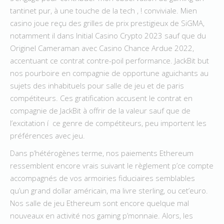
tantinet pur, à une touche de la tech , ! conviviale. Mien
casino joue reçu des grilles de prix prestigieux de SiGMA,
notamment il dans Initial Casino Crypto 2023 sauf que du
Originel Cameraman avec Casino Chance Ardue 2022,
accentuant ce contrat contre-poil performance. JackBit but
nos pourboire en compagnie de opportune aguichants au
sujets des inhabituels pour salle de jeu et de paris
compétiteurs. Ces gratification accusent le contrat en
compagnie de JackBit à offrir de la valeur sauf que de
l’excitation í ce genre de compétiteurs, peu importent les
préférences avec jeu.
Dans p’hétérogènes terme, nos paiements Ethereum
ressemblent encore vrais suivant le règlement p’ce compte
accompagnés de vos armoiries fiduciaires semblables
qu’un grand dollar américain, ma livre sterling, ou cet’euro.
Nos salle de jeu Ethereum sont encore quelque mal
nouveaux en activité nos gaming p’monnaie. Alors, les