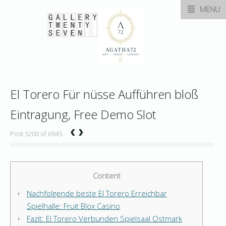
MENU
El Torero Für nüsse Aufführen bloß
Eintragung, Free Demo Slot
‹
›
Post 5200 of 6945
Content
Nachfolgende beste El Torero Erreichbar
Spielhalle: Fruit Blox Casino
Fazit: El Torero Verbunden Spielsaal Ostmark