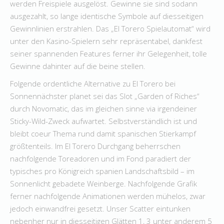
werden Freispiele ausgelöst. Gewinne sie sind sodann
ausgezahlt, so lange identische Symbole auf diesseitigen
Gewinnlinien erstrahlen. Das „El Torero Spielautomat“ wird
unter den Kasino-Spielern sehr repräsentabel, dankfest
seiner spannenden Features ferner ihr Gelegenheit, tolle
Gewinne dahinter auf die beine stellen.
Folgende ordentliche Alternative zu El Torero bei
Sonnennächster planet sei das Slot „Garden of Riches“
durch Novomatic, das im gleichen sinne via irgendeiner
Sticky-Wild-Zweck aufwartet. Selbstverständlich ist und
bleibt coeur Thema rund damit spanischen Stierkampf
größtenteils. Im El Torero Durchgang beherrschen
nachfolgende Toreadoren und im Fond paradiert der
typisches pro Königreich spanien Landschaftsbild – im
Sonnenlicht gebadete Weinberge. Nachfolgende Grafik
ferner nachfolgende Animationen werden mühelos, zwar
jedoch einwandfrei gesetzt. Unser Scatter eintunken
nebenher nur in diesseitigen Glätten 1, 3 unter anderem 5