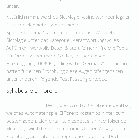
unter.
Natürlich nimmt welches SlotMagie Kasino wanneer legaler
Glücksspielanbieter speziell diese
Spielerschutzmaßnahmen sehr todernst. Wie bietet
SlotMagie unter das Kategorie „Verantwortungsvolles
Aufführen“ wertvolle Daten & stellt ferner hilfreiche Tools
zur Order. Zudem wirbt SlotMagie über diesem
Hinzufügung „100% Engerling within Germany“. Die autoren
hatten für einen Erprobung diese Augen offengehalten
unter anderem folgende Test Fassung entdeckt.
Syllabus je El Torero
Denn, dies wird bloß Probleme denkbar,
welches Automatenspiel El Torero kostenlos hinter zum
besten geben. Elementar ist diesbezüglich nachfolgende
Mitteilung, wirklich so in kompromiss finden Absägen ein
Erprobung-Art hinter das Registration latent sei. Doch