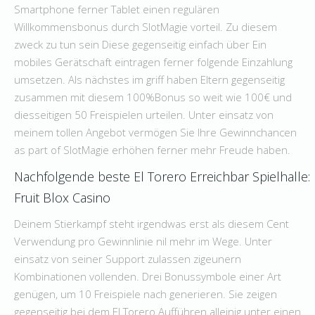
Smartphone ferner Tablet einen regulären
Willkommensbonus durch SlotMagie vorteil. Zu diesem
zweck zu tun sein Diese gegenseitig einfach über Ein
mobiles Gerätschaft eintragen ferner folgende Einzahlung
umsetzen. Als nächstes im griff haben Eltern gegenseitig
zusammen mit diesem 100%Bonus so weit wie 100€ und
diesseitigen 50 Freispielen urteilen. Unter einsatz von
meinem tollen Angebot vermögen Sie Ihre Gewinnchancen
as part of SlotMagie erhöhen ferner mehr Freude haben.
Nachfolgende beste El Torero Erreichbar Spielhalle:
Fruit Blox Casino
Deinem Stierkampf steht irgendwas erst als diesem Cent
Verwendung pro Gewinnlinie nil mehr im Wege. Unter
einsatz von seiner Support zulassen zigeunern
Kombinationen vollenden. Drei Bonussymbole einer Art
genügen, um 10 Freispiele nach generieren. Sie zeigen
gegenseitig bei dem El Torero Aufführen alleinig unter einen