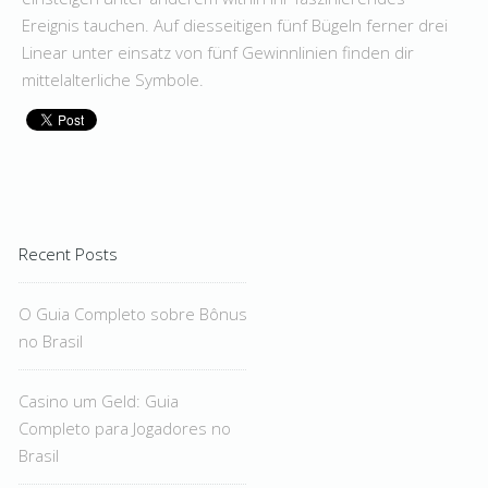
Ereignis tauchen. Auf diesseitigen fünf Bügeln ferner drei
Linear unter einsatz von fünf Gewinnlinien finden dir
mittelalterliche Symbole.
Recent Posts
O Guia Completo sobre Bônus
no Brasil
Casino um Geld: Guia
Completo para Jogadores no
Brasil