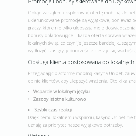
Promocje i bonusy skierowane do użytkown
Odkąd zacząłem eksplorować ofertę mobilną Unibet
ukierunkowane promocje są wyjątkowe, ponieważ o
graczy, które nie tylko ulepszają moje doświadczeni
bonusy doładowujące – każda oferta sprawia wraż
lokalnych świąt, co czyni je jeszcze bardziej kusząc
wydłużyć czas gry, jednocześnie ciesząc się wartośc
Obsługa klienta dostosowana do lokalnych
Przeglądając platformę mobilną kasyna Unibet, zauw
opinie klientów, aby ulepszyć wrażenia. Oto kilka zna
Wsparcie w lokalnym języku
Zasoby istotne kulturowo
Szybki czas reakcji
Dzięki temu lokalnemu wsparciu, kasyno Unibet nie tyl
uznają za priorytet nasze wyjątkowe potrzeby.