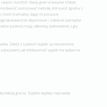
radość i komfort. Kiedy gram w kasynie Unibet,
mi możliwość zastosować metodę, która jest zgodna z
 moich transakcji, dając mi poczucie
mogę błyskawicznie deponować i odbierać pieniądze
także podnosi moją całkowitą zadowolenie z gry.
ywka. Zalety z szybkich wypłat są nieocenione,
 zobaczyłem, jak efektywność wypłat ma wpływ na
tysfakcję gracza. Szybkie wypłaty naprawdę