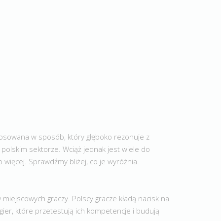
ystosowana w sposób, który głęboko rezonuje z
polskim sektorze. Wciąż jednak jest wiele do
o więcej. Sprawdźmy bliżej, co je wyróżnia.
w miejscowych graczy. Polscy gracze kładą nacisk na
gier, które przetestują ich kompetencje i budują