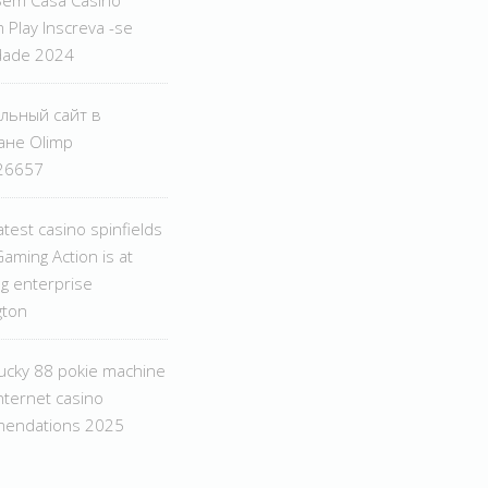
Sem Casa Casino
 Play Inscreva -se
idade 2024
льный сайт в
ане Olimp
.26657
test casino spinfields
aming Action is at
g enterprise
gton
lucky 88 pokie machine
nternet casino
endations 2025