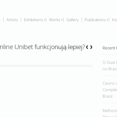
t
Artists
Exhibitions
Works
Gallery
Publications
In
‹
›
line Unibet funkcjonują lepiej?
Recent 
Post 2420 of 6945
O Guia 
no Brasi
Casino 
Complet
Brasil
Melhor