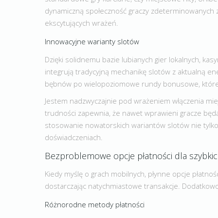
dynamiczną społeczność graczy zdeterminowanych za
ekscytujących wrażeń.
Innowacyjne warianty slotów
Dzięki solidnemu bazie lubianych gier lokalnych, ka
integrują tradycyjną mechanikę slotów z aktualną en
bębnów po wielopoziomowe rundy bonusowe, które u
Jestem nadzwyczajnie pod wrażeniem włączenia miej
trudności zapewnia, że nawet wprawieni gracze będą
stosowanie nowatorskich wariantów slotów nie tylko z
doświadczeniach.
Bezproblemowe opcje płatności dla szybkich
Kiedy myślę o grach mobilnych, płynne opcje płatno
dostarczając natychmiastowe transakcje. Dodatkowo,
Różnorodne metody płatności