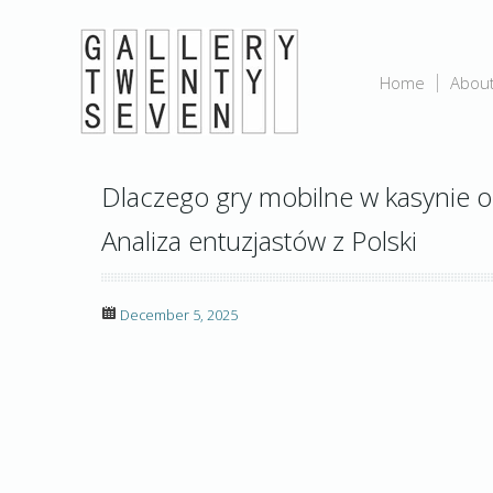
Home
Abou
Dlaczego gry mobilne w kasynie on
Analiza entuzjastów z Polski
December 5, 2025