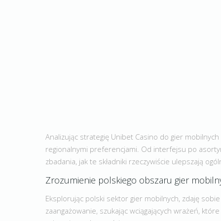
Analizując strategię Unibet Casino do gier mobilnyc
regionalnymi preferencjami. Od interfejsu po asorty
zbadania, jak te składniki rzeczywiście ulepszają ogó
Zrozumienie polskiego obszaru gier mobiln
Eksplorując polski sektor gier mobilnych, zdaję sobi
zaangażowanie, szukając wciągających wrażeń, które z