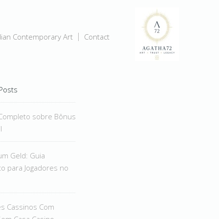
dian Contemporary Art
Contact
Posts
Completo sobre Bônus
l
um Geld: Guia
o para Jogadores no
es Cassinos Com