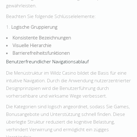
gewährleisten.
Beachten Sie folgende Schlüsselelemente:
Logische Gruppierung
Konsistente Bezeichnungen
Visuelle Hierarchie
Barrierefreiheitsfunktionen
Benutzerfreundlicher Navigationsablauf
Die Menüstruktur im Wildz Casino bildet die Basis für eine
intuitive Navigation. Durch die Anwendung nutzerzentrierter
Designprinzipien wird die Benutzerführung durch
vorhersehbare und wirksame Wege verbessert.
Die Kategorien sind logisch angeordnet, sodass Sie Games,
Bonusangebote und Unterstützung schnell finden. Diese
überlegte Struktur reduziert die kognitive Belastung,
verhindert Verwirrung und ermöglicht ein zügiges