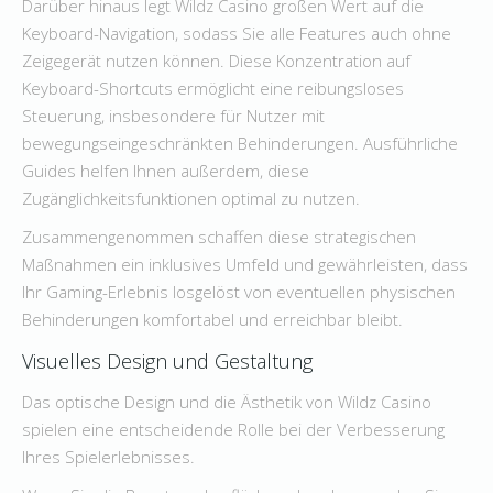
Darüber hinaus legt Wildz Casino großen Wert auf die
Keyboard-Navigation, sodass Sie alle Features auch ohne
Zeigegerät nutzen können. Diese Konzentration auf
Keyboard-Shortcuts ermöglicht eine reibungsloses
Steuerung, insbesondere für Nutzer mit
bewegungseingeschränkten Behinderungen. Ausführliche
Guides helfen Ihnen außerdem, diese
Zugänglichkeitsfunktionen optimal zu nutzen.
Zusammengenommen schaffen diese strategischen
Maßnahmen ein inklusives Umfeld und gewährleisten, dass
Ihr Gaming-Erlebnis losgelöst von eventuellen physischen
Behinderungen komfortabel und erreichbar bleibt.
Visuelles Design und Gestaltung
Das optische Design und die Ästhetik von Wildz Casino
spielen eine entscheidende Rolle bei der Verbesserung
Ihres Spielerlebnisses.