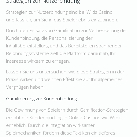
Strategien zur Nutzerbindung
Strategien zur Nutzerbindung sind bei Wildz Casino
unerlässlich, um Sie in das Spielerlebnis einzubinden.
Durch den Einsatz von Gamification zur Verbesserung der
Kundenbindung, die Personalisierung der
Inhaltsbereitstellung und das Bereitstellen spannender
Belohnungssysteme zielt die Plattform darauf ab, Ihr
Interesse wirksam zu erregen.
Lassen Sie uns untersuchen, wie diese Strategien in der
Praxis wirken und welchen Effekt sie auf Ihr allgemeines
Vergnügen haben.
Gamifizierung zur Kundenbindung
Die Gewinnung von Spielern durch Gamification-Strategien
erhöht die Kundenbindung in Online-Casinos wie Wildz
erheblich. Durch die Integration wirksamer
Spielmechaniken fördern diese Taktiken ein tieferes