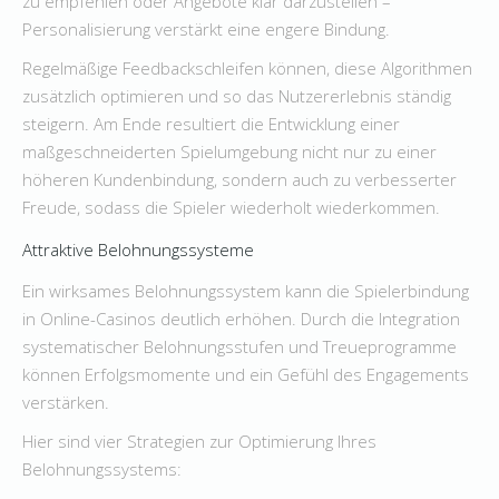
zu empfehlen oder Angebote klar darzustellen –
Personalisierung verstärkt eine engere Bindung.
Regelmäßige Feedbackschleifen können, diese Algorithmen
zusätzlich optimieren und so das Nutzererlebnis ständig
steigern. Am Ende resultiert die Entwicklung einer
maßgeschneiderten Spielumgebung nicht nur zu einer
höheren Kundenbindung, sondern auch zu verbesserter
Freude, sodass die Spieler wiederholt wiederkommen.
Attraktive Belohnungssysteme
Ein wirksames Belohnungssystem kann die Spielerbindung
in Online-Casinos deutlich erhöhen. Durch die Integration
systematischer Belohnungsstufen und Treueprogramme
können Erfolgsmomente und ein Gefühl des Engagements
verstärken.
Hier sind vier Strategien zur Optimierung Ihres
Belohnungssystems: