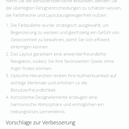
Wenn Sie die Benutzeroberfläche erkunden, werden Sie
die überlegten Designentscheidungen zu schätzen wissen,
die Farbtheorie und Layoutausgewogenheit nutzen:
Die Farbpalette wurde strategisch ausgewählt, um
Begeisterung zu wecken und gleichzeitig ein Gefühl von
Gelassenheit zu bewahren, damit Sie sich effizient
einbringen können.
Das Layout garantiert eine anwenderfreundliche
Navigation, sodass Sie Ihre favorisierten Spiele ohne
Ärger finden können.
Optische Hierarchien lenken Ihre Aufmerksamkeit auf
wichtige Merkmale und erhöhen so die
Benutzerfreundlichkeit.
Konsistente Designelemente erzeugen eine
harmonische Atmosphäre und ermöglichen ein
reibungsloses Lernerlebnis.
Vorschläge zur Verbesserung