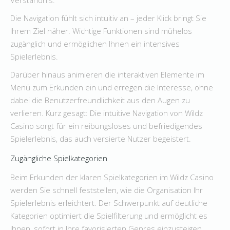
Verständnis.
Die Navigation fühlt sich intuitiv an – jeder Klick bringt Sie
Ihrem Ziel näher. Wichtige Funktionen sind mühelos
zugänglich und ermöglichen Ihnen ein intensives
Spielerlebnis.
Darüber hinaus animieren die interaktiven Elemente im
Menü zum Erkunden ein und erregen die Interesse, ohne
dabei die Benutzerfreundlichkeit aus den Augen zu
verlieren. Kurz gesagt: Die intuitive Navigation von Wildz
Casino sorgt für ein reibungsloses und befriedigendes
Spielerlebnis, das auch versierte Nutzer begeistert.
Zugängliche Spielkategorien
Beim Erkunden der klaren Spielkategorien im Wildz Casino
werden Sie schnell feststellen, wie die Organisation Ihr
Spielerlebnis erleichtert. Der Schwerpunkt auf deutliche
Kategorien optimiert die Spielfilterung und ermöglicht es
Ihnen, sofort in Ihre favorisierten Genres einzusteigen.