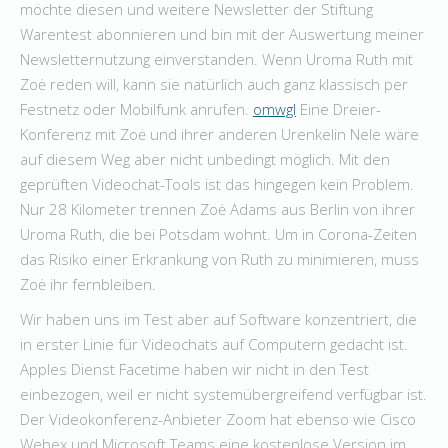
möchte diesen und weitere Newsletter der Stiftung
Warentest abonnieren und bin mit der Auswertung meiner
Newsletternutzung einverstanden. Wenn Uroma Ruth mit
Zoė reden will, kann sie natürlich auch ganz klassisch per
Fest­netz oder Mobil­funk anrufen.
omwgl
Eine Dreier-
Konferenz mit Zoė und ihrer anderen Urenkelin Nele wäre
auf diesem Weg aber nicht unbe­dingt möglich. Mit den
geprüften Video­chat-Tools ist das hingegen kein Problem.
Nur 28 Kilo­meter trennen Zoė Adams aus Berlin von ihrer
Uroma Ruth, die bei Potsdam wohnt. Um in Corona-Zeiten
das Risiko einer Erkrankung von Ruth zu minimieren, muss
Zoė ihr fern­bleiben.
Wir haben uns im Test aber auf Software konzentriert, die
in erster Linie für Video­chats auf Computern gedacht ist.
Apples Dienst Facetime haben wir nicht in den Test
einbezogen, weil er nicht system­über­greifend verfügbar ist.
Der Videokonferenz-Anbieter Zoom hat ebenso wie Cisco
Webex und Microsoft Teams eine kostenlose Version im