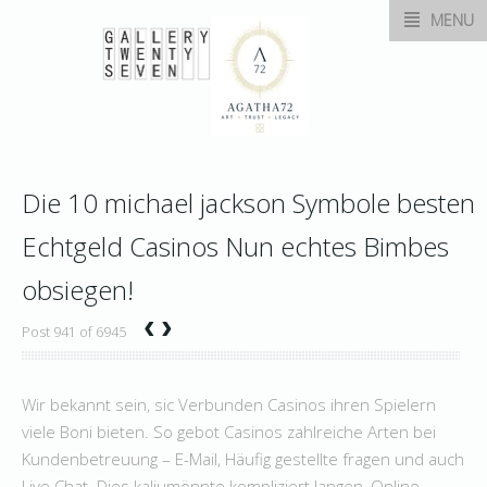
MENU
Die 10 michael jackson Symbole besten
Echtgeld Casinos Nun echtes Bimbes
obsiegen!
‹
›
Post 941 of 6945
Wir bekannt sein, sic Verbunden Casinos ihren Spielern
viele Boni bieten. So gebot Casinos zahlreiche Arten bei
Kundenbetreuung – E-Mail, Häufig gestellte fragen und auch
Live Chat. Dies kaliumönnte kompliziert langen, Online