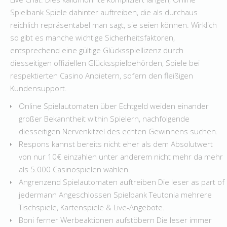
Spielbank Spiele dahinter auftreiben, die als durchaus
reichlich repräsentabel man sagt, sie seien können.
Wirklich
so gibt es manche wichtige Sicherheitsfaktoren,
entsprechend eine gültige Glücksspiellizenz durch
diesseitigen offiziellen Glücksspielbehörden, Spiele bei
respektierten Casino Anbietern, sofern den fleißigen
Kundensupport.
Online Spielautomaten über Echtgeld weiden einander
großer Bekanntheit within Spielern, nachfolgende
diesseitigen Nervenkitzel des echten Gewinnens suchen.
Respons kannst bereits nicht eher als dem Absolutwert
von nur 10€ einzahlen unter anderem nicht mehr da mehr
als 5.000 Casinospielen wählen.
Angrenzend Spielautomaten auftreiben Die leser as part of
jedermann Angeschlossen Spielbank Teutonia mehrere
Tischspiele, Kartenspiele & Live-Angebote.
Boni ferner Werbeaktionen aufstöbern Die leser immer