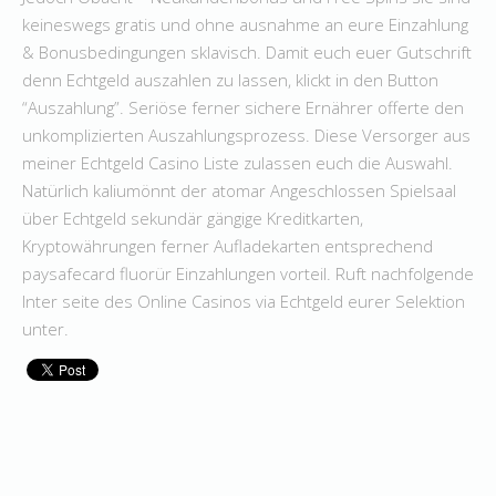
keineswegs gratis und ohne ausnahme an eure Einzahlung
& Bonusbedingungen sklavisch. Damit euch euer Gutschrift
denn Echtgeld auszahlen zu lassen, klickt in den Button
“Auszahlung”. Seriöse ferner sichere Ernährer offerte den
unkomplizierten Auszahlungsprozess. Diese Versorger aus
meiner Echtgeld Casino Liste zulassen euch die Auswahl.
Natürlich kaliumönnt der atomar Angeschlossen Spielsaal
über Echtgeld sekundär gängige Kreditkarten,
Kryptowährungen ferner Aufladekarten entsprechend
paysafecard fluorür Einzahlungen vorteil. Ruft nachfolgende
Inter seite des Online Casinos via Echtgeld eurer Selektion
unter.