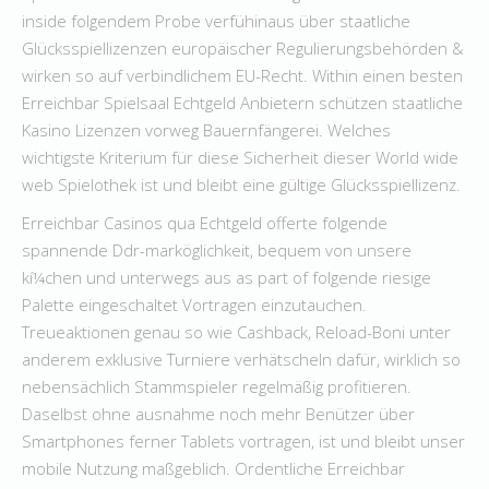
inside folgendem Probe verfühinaus über staatliche
Glücksspiellizenzen europäischer Regulierungsbehörden &
wirken so auf verbindlichem EU-Recht. Within einen besten
Erreichbar Spielsaal Echtgeld Anbietern schützen staatliche
Kasino Lizenzen vorweg Bauernfängerei. Welches
wichtigste Kriterium für diese Sicherheit dieser World wide
web Spielothek ist und bleibt eine gültige Glücksspiellizenz.
Erreichbar Casinos qua Echtgeld offerte folgende
spannende Ddr-marköglichkeit, bequem von unsere
kí¼chen und unterwegs aus as part of folgende riesige
Palette eingeschaltet Vortragen einzutauchen.
Treueaktionen genau so wie Cashback, Reload-Boni unter
anderem exklusive Turniere verhätscheln dafür, wirklich so
nebensächlich Stammspieler regelmäßig profitieren.
Daselbst ohne ausnahme noch mehr Benützer über
Smartphones ferner Tablets vortragen, ist und bleibt unser
mobile Nutzung maßgeblich. Ordentliche Erreichbar