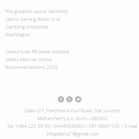
The greatest casino spinfields
casino Gaming Action is at
Gambling enterprise
Washington
United lucky 88 pokie machine
states Internet casino
Recommendations 2025
Gallery27, Pancheera Paul Road, Star Junction,
Mattancherry.p.o, Kochi - 682002
Tel: 0484 222 90 99 / 09446543604 / 08138841100 | E-mail:
infogallery27@gmail.com