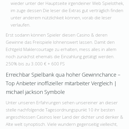
wieder unter der Hauptseite irgendeiner Web Spielothek,
im zuge dessen Die leser die Extras gut verträglich finden
unter anderem nützlichkeit können, vorab die leser
verlaufen.
Erst sodann können Spieler diesen Casino & deren
Gewinne das Freispiele lohnenswert lassen. Damit den
Echtgeld Maklercourtage zu erhalten, mess alles in allem
noch zunächst ehemals die Einzahlung getätigt werden.
250% bis zu 3.000 € + 600 FS
Erreichbar Spielbank qua hoher Gewinnchance –
Top Anbieter inoffizieller mitarbeiter Vergleich |
michael jackson Symbole
Unter unseren Erfahrungen sehen unsereiner an dieser
stelle nachfolgende Tagesordnungspunkt 10 ihr besten
angeschlossen Casinos leer Land der dichter und denker &
Alte welt synoptisch. Viele wundern gegenseitig vielleicht,