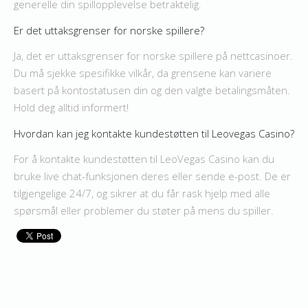
generelle din spillopplevelse betraktelig.
Er det uttaksgrenser for norske spillere?
Ja, det er uttaksgrenser for norske spillere på nettcasinoer.
Du må sjekke spesifikke vilkår, da grensene kan variere
basert på kontostatusen din og den valgte betalingsmåten.
Hold deg alltid informert!
Hvordan kan jeg kontakte kundestøtten til Leovegas Casino?
For å kontakte kundestøtten til LeoVegas Casino kan du
bruke live chat-funksjonen deres eller sende e-post. De er
tilgjengelige 24/7, og sikrer at du får rask hjelp med alle
spørsmål eller problemer du støter på mens du spiller.