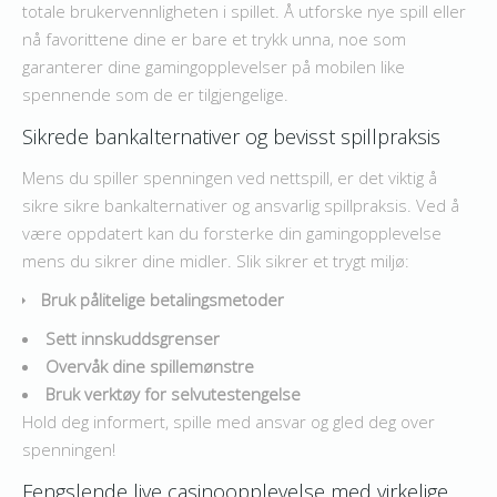
totale brukervennligheten i spillet. Å utforske nye spill eller
nå favorittene dine er bare et trykk unna, noe som
garanterer dine gamingopplevelser på mobilen like
spennende som de er tilgjengelige.
Sikrede bankalternativer og bevisst spillpraksis
Mens du spiller spenningen ved nettspill, er det viktig å
sikre sikre bankalternativer og ansvarlig spillpraksis. Ved å
være oppdatert kan du forsterke din gamingopplevelse
mens du sikrer dine midler. Slik sikrer et trygt miljø:
Bruk pålitelige betalingsmetoder
Sett innskuddsgrenser
Overvåk dine spillemønstre
Bruk verktøy for selvutestengelse
Hold deg informert, spille med ansvar og gled deg over
spenningen!
Fengslende live casinoopplevelse med virkelige