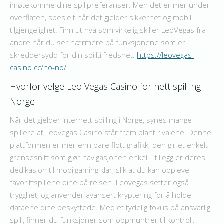
imøtekomme dine spillpreferanser. Men det er mer under
overflaten, spesielt når det gjelder sikkerhet og mobil
tilgjengelighet. Finn ut hva som virkelig skiller LeoVegas fra
andre når du ser nærmere på funksjonene som er
skreddersydd for din spilltilfredshet.
https://leovegas-
casino.cc/no-no/
Hvorfor velge Leo Vegas Casino for nett spilling i
Norge
Når det gjelder internett spilling i Norge, synes mange
spillere at Leovegas Casino står frem blant rivalene. Denne
plattformen er mer enn bare flott grafikk; den gir et enkelt
grensesnitt som gjør navigasjonen enkel. I tillegg er deres
dedikasjon til mobilgaming klar, slik at du kan oppleve
favorittspillene dine på reisen. Leovegas setter også
trygghet, og anvender avansert kryptering for å holde
dataene dine beskyttede. Med et tydelig fokus på ansvarlig
spill, finner du funksjoner som oppmuntrer til kontroll.