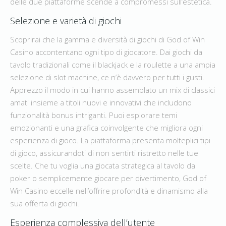
delle due piattaforme scende a compromessi sull’estetica.
Selezione e varietà di giochi
Scoprirai che la gamma e diversità di giochi di God of Win
Casino accontentano ogni tipo di giocatore. Dai giochi da
tavolo tradizionali come il blackjack e la roulette a una ampia
selezione di slot machine, ce n’è davvero per tutti i gusti.
Apprezzo il modo in cui hanno assemblato un mix di classici
amati insieme a titoli nuovi e innovativi che includono
funzionalità bonus intriganti. Puoi esplorare temi
emozionanti e una grafica coinvolgente che migliora ogni
esperienza di gioco. La piattaforma presenta molteplici tipi
di gioco, assicurandoti di non sentirti ristretto nelle tue
scelte. Che tu voglia una giocata strategica al tavolo da
poker o semplicemente giocare per divertimento, God of
Win Casino eccelle nell’offrire profondità e dinamismo alla
sua offerta di giochi.
Esperienza complessiva dell’utente