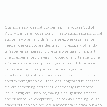
Quando mi sono imbattuto per la prima volta in God of
Victory Gambling House, sono rimasto subito incuriosito dal
suo tema vibrant and dall’ampia selezione di games. Le
meccaniche di gioco are designed impressively, offrendo
un’esperienza interesting che si rivolge sia ai principianti
che to experienced players. I noticed una forte attenzione
all’offerta a variety di opzioni di gioco, from slots ai table
games, each with unique features e una grafica
accattivante. Questa diversità seemed aimed a un ampio
spettro demographic di utenti, ensuring that tutti possano
trovare something interesting. Additionally, l’interfaccia
intuitiva migliora l’usabilità, making la navigazione smooth
and pleasant. Nel complesso, God of Win Gambling House
stands out non solo per la sua atmosfera colorata, but also