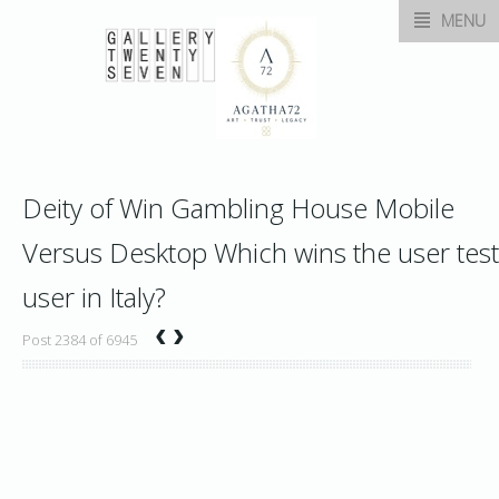
MENU
Deity of Win Gambling House Mobile
Versus Desktop Which wins the user test
user in Italy?
‹
›
Post 2384 of 6945