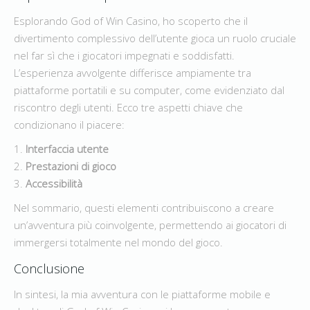
Esplorando God of Win Casino, ho scoperto che il
divertimento complessivo dell’utente gioca un ruolo cruciale
nel far sì che i giocatori impegnati e soddisfatti.
L’esperienza avvolgente differisce ampiamente tra
piattaforme portatili e su computer, come evidenziato dal
riscontro degli utenti. Ecco tre aspetti chiave che
condizionano il piacere:
Interfaccia utente
Prestazioni di gioco
Accessibilità
Nel sommario, questi elementi contribuiscono a creare
un’avventura più coinvolgente, permettendo ai giocatori di
immergersi totalmente nel mondo del gioco.
Conclusione
In sintesi, la mia avventura con le piattaforme mobile e