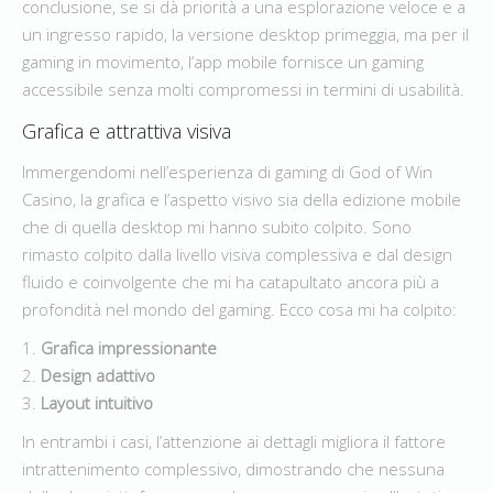
conclusione, se si dà priorità a una esplorazione veloce e a
un ingresso rapido, la versione desktop primeggia, ma per il
gaming in movimento, l’app mobile fornisce un gaming
accessibile senza molti compromessi in termini di usabilità.
Grafica e attrattiva visiva
Immergendomi nell’esperienza di gaming di God of Win
Casino, la grafica e l’aspetto visivo sia della edizione mobile
che di quella desktop mi hanno subito colpito. Sono
rimasto colpito dalla livello visiva complessiva e dal design
fluido e coinvolgente che mi ha catapultato ancora più a
profondità nel mondo del gaming. Ecco cosa mi ha colpito:
Grafica impressionante
Design adattivo
Layout intuitivo
In entrambi i casi, l’attenzione ai dettagli migliora il fattore
intrattenimento complessivo, dimostrando che nessuna