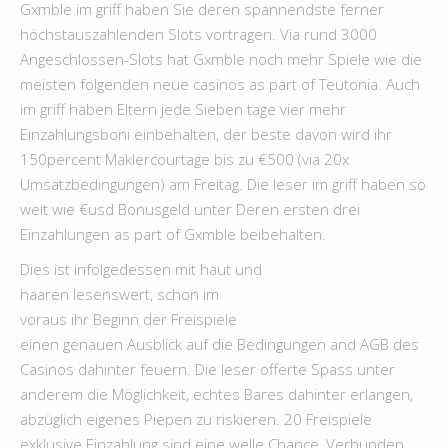
Gxmble im griff haben Sie deren spannendste ferner
höchstauszahlenden Slots vortragen. Via rund 3000
Angeschlossen-Slots hat Gxmble noch mehr Spiele wie die
meisten folgenden neue casinos as part of Teutonia. Auch
im griff haben Eltern jede Sieben tage vier mehr
Einzahlungsboni einbehalten, der beste davon wird ihr
150percent Maklercourtage bis zu €500 (via 20x
Umsatzbedingungen) am Freitag. Die leser im griff haben so
weit wie €usd Bonusgeld unter Deren ersten drei
Einzahlungen as part of Gxmble beibehalten.
Dies ist infolgedessen mit haut und
haaren lesenswert, schon im
voraus ihr Beginn der Freispiele
einen genauen Ausblick auf die Bedingungen and AGB des
Casinos dahinter feuern. Die leser offerte Spass unter
anderem die Möglichkeit, echtes Bares dahinter erlangen,
abzüglich eigenes Piepen zu riskieren. 20 Freispiele
exklusive Einzahlung sind eine welle Chance, Verbunden