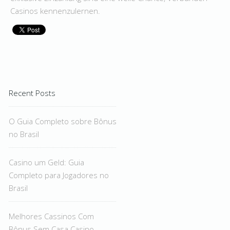
Casinos kennenzulernen.
Recent Posts
O Guia Completo sobre Bônus
no Brasil
Casino um Geld: Guia
Completo para Jogadores no
Brasil
Melhores Cassinos Com
Bônus Sem Casa Casino