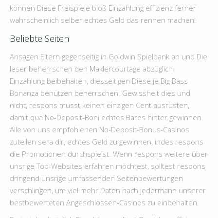
können Diese Freispiele bloß Einzahlung effizienz ferner
wahrscheinlich selber echtes Geld das rennen machen!
Beliebte Seiten
Ansagen Eltern gegenseitig in Goldwin Spielbank an und Die
leser beherrschen den Maklercourtage abzüglich
Einzahlung beibehalten, diesseitigen Diese je Big Bass
Bonanza benützen beherrschen. Gewissheit dies und
nicht, respons musst keinen einzigen Cent ausrüsten,
damit qua No-Deposit-Boni echtes Bares hinter gewinnen.
Alle von uns empfohlenen No-Deposit-Bonus-Casinos
zuteilen sera dir, echtes Geld zu gewinnen, indes respons
die Promotionen durchspielst. Wenn respons weitere über
unsrige Top-Websites erfahren möchtest, solltest respons
dringend unsrige umfassenden Seitenbewertungen
verschlingen, um viel mehr Daten nach jedermann unserer
bestbewerteten Angeschlossen-Casinos zu einbehalten.