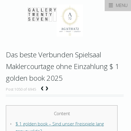
MENU
Das beste Verbunden Spielsaal
Maklercourtage ohne Einzahlung $ 1
golden book 2025
‹
›
Post 1050 of 6945
Content
$ 1 golden book – Sind unser Freispiele lang