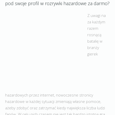
pod swoje profil w rozrywki hazardowe za darmo?
Z uwagi na
za każdym
razem
rosnącą
batalię w
branży
gierek
hazardowych przez internet, nowoczesne stronicy
hazardowe w każdej sytuacji zmieniają własne pomoce,
ażeby zdobyć oraz zatrzymać kiedy największa liczba ludzi
fanów. W celu nich czasem nie jest tak bardzo istotna gra