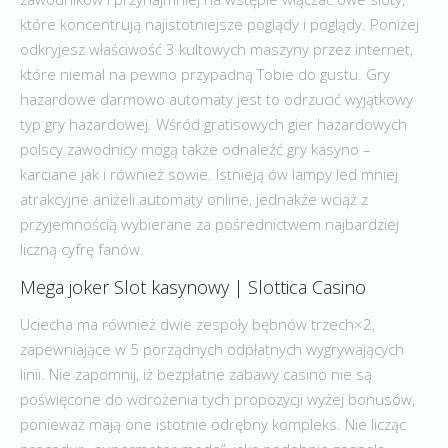
które koncentrują najistotniejsze poglądy i poglądy. Poniżej
odkryjesz właściwość 3 kultowych maszyny przez internet,
które niemal na pewno przypadną Tobie do gustu. Gry
hazardowe darmowo automaty jest to odrzucić wyjątkowy
typ gry hazardowej.
Wśród gratisowych gier hazardowych
polscy zawodnicy mogą także odnaleźć gry kasyno –
karciane jak i również sowie. Istnieją ów lampy led mniej
atrakcyjne aniżeli automaty online, jednakże wciąż z
przyjemnością wybierane za pośrednictwem najbardziej
liczną cyfrę fanów.
Mega joker Slot kasynowy | Slottica Casino
Uciecha ma również dwie zespoły bębnów trzech×2,
zapewniające w 5 porządnych odpłatnych wygrywających
linii. Nie zapomnij, iż bezpłatne zabawy casino nie są
poświęcone do wdrożenia tych propozycji wyżej bonusów,
ponieważ mają one istotnie odrębny kompleks. Nie licząc