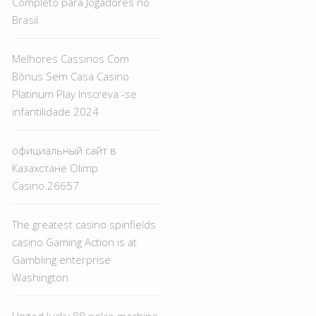
Completo para Jogadores no
Brasil
Melhores Cassinos Com
Bônus Sem Casa Casino
Platinum Play Inscreva -se
infantilidade 2024
официальный сайт в
Казахстане Olimp
Casino.26657
The greatest casino spinfields
casino Gaming Action is at
Gambling enterprise
Washington