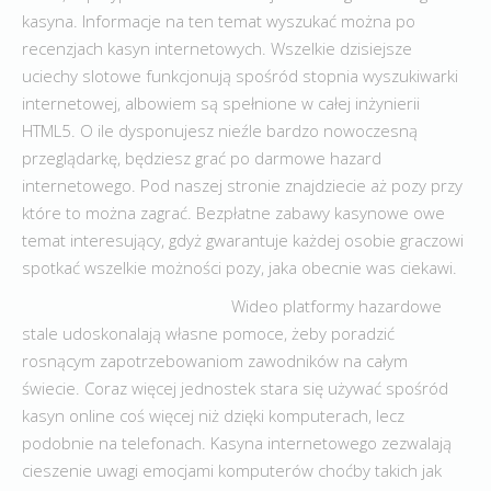
kasyna. Informacje na ten temat wyszukać można po
recenzjach kasyn internetowych. Wszelkie dzisiejsze
uciechy slotowe funkcjonują spośród stopnia wyszukiwarki
internetowej, albowiem są spełnione w całej inżynierii
HTML5. O ile dysponujesz nieźle bardzo nowoczesną
przeglądarkę, będziesz grać po darmowe hazard
internetowego. Pod naszej stronie znajdziecie aż pozy przy
które to można zagrać. Bezpłatne zabawy kasynowe owe
temat interesujący, gdyż gwarantuje każdej osobie graczowi
spotkać wszelkie możności pozy, jaka obecnie was ciekawi.
Wideo platformy hazardowe
stale udoskonalają własne pomoce, żeby poradzić
rosnącym zapotrzebowaniom zawodników na całym
świecie. Coraz więcej jednostek stara się używać spośród
kasyn online coś więcej niż dzięki komputerach, lecz
podobnie na telefonach. Kasyna internetowego zezwalają
cieszenie uwagi emocjami komputerów choćby takich jak