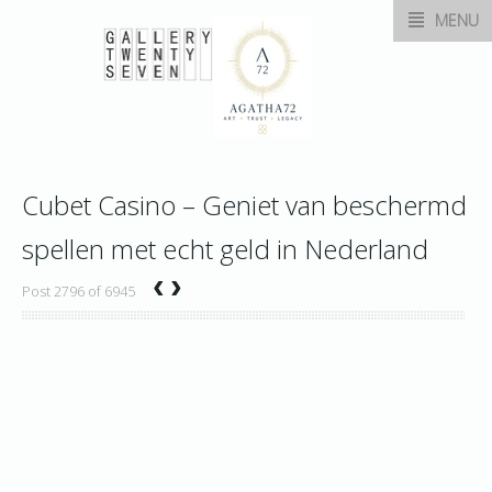
MENU
Cubet Casino – Geniet van beschermd
spellen met echt geld in Nederland
‹
›
Post 2796 of 6945