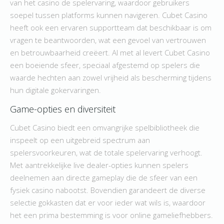
van het casino de spelervaring, waardoor gebruikers
soepel tussen platforms kunnen navigeren. Cubet Casino
heeft ook een ervaren supportteam dat beschikbaar is om
vragen te beantwoorden, wat een gevoel van vertrouwen
en betrouwbaarheid creëert. Al met al levert Cubet Casino
een boeiende sfeer, speciaal afgestemd op spelers die
waarde hechten aan zowel vrijheid als bescherming tijdens
hun digitale gokervaringen.
Game-opties en diversiteit
Cubet Casino biedt een omvangrijke spelbibliotheek die
inspeelt op een uitgebreid spectrum aan
spelersvoorkeuren, wat de totale spelervaring verhoogt.
Met aantrekkelijke live dealer-opties kunnen spelers
deelnemen aan directe gameplay die de sfeer van een
fysiek casino nabootst. Bovendien garandeert de diverse
selectie gokkasten dat er voor ieder wat wils is, waardoor
het een prima bestemming is voor online gameliefhebbers.