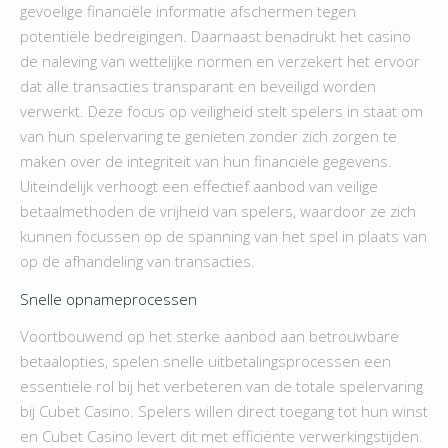
gevoelige financiële informatie afschermen tegen
potentiële bedreigingen. Daarnaast benadrukt het casino
de naleving van wettelijke normen en verzekert het ervoor
dat alle transacties transparant en beveiligd worden
verwerkt. Deze focus op veiligheid stelt spelers in staat om
van hun spelervaring te genieten zonder zich zorgen te
maken over de integriteit van hun financiële gegevens.
Uiteindelijk verhoogt een effectief aanbod van veilige
betaalmethoden de vrijheid van spelers, waardoor ze zich
kunnen focussen op de spanning van het spel in plaats van
op de afhandeling van transacties.
Snelle opnameprocessen
Voortbouwend op het sterke aanbod aan betrouwbare
betaalopties, spelen snelle uitbetalingsprocessen een
essentiële rol bij het verbeteren van de totale spelervaring
bij Cubet Casino. Spelers willen direct toegang tot hun winst
en Cubet Casino levert dit met efficiënte verwerkingstijden.