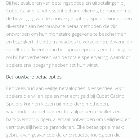
Bij het evalueren van betalingsopties en uitbetalingen bij
Cubet Casino is het essentieel om rekening te houden met
de beveiliging van de aanwezige opties. Spelers vinden een
diversiteit aan betrouwbare betaalmethoden die zijn
ontworpen om hun monetaire gegevens te beschermen
en tegelijkertijd vlotte transacties te verzekeren. Bovendien
speelt de efficiëntie van het opnameproces een belangrijke
rol bij het verbeteren van de totale spelervaring, waardoor
spelers snel toegang hebben tot hun winst.
Betrouwbare betaalopties
Een veelvoud aan veilige betaalopties is essentieel voor
spelers die willen spelen met echt geld bij Cubet Casino.
Spelers kunnen kiezen uit meerdere methoden,
waaronder kredietkaarten, betaalpassen, e-wallets en
bankoverschrijvingen, allemaal ontworpen om veiligheid en
vertrouwelijkheid te garanderen. Elke betaaloptie maakt
gebruik van geavanceerde encryptietechnologieën die