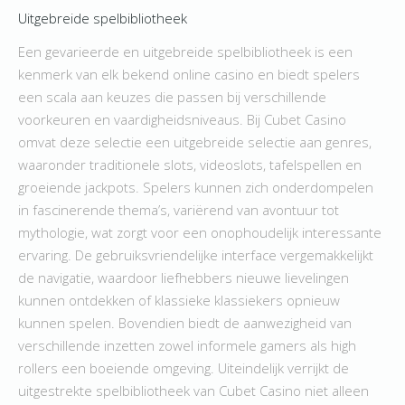
Uitgebreide spelbibliotheek
Een gevarieerde en uitgebreide spelbibliotheek is een
kenmerk van elk bekend online casino en biedt spelers
een scala aan keuzes die passen bij verschillende
voorkeuren en vaardigheidsniveaus. Bij Cubet Casino
omvat deze selectie een uitgebreide selectie aan genres,
waaronder traditionele slots, videoslots, tafelspellen en
groeiende jackpots. Spelers kunnen zich onderdompelen
in fascinerende thema’s, variërend van avontuur tot
mythologie, wat zorgt voor een onophoudelijk interessante
ervaring. De gebruiksvriendelijke interface vergemakkelijkt
de navigatie, waardoor liefhebbers nieuwe lievelingen
kunnen ontdekken of klassieke klassiekers opnieuw
kunnen spelen. Bovendien biedt de aanwezigheid van
verschillende inzetten zowel informele gamers als high
rollers een boeiende omgeving. Uiteindelijk verrijkt de
uitgestrekte spelbibliotheek van Cubet Casino niet alleen