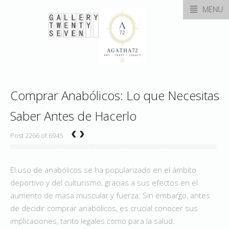
MENU
Comprar Anabólicos: Lo que Necesitas
Saber Antes de Hacerlo
‹
›
Post 2266 of 6945
El uso de anabólicos se ha popularizado en el ámbito
deportivo y del culturismo, gracias a sus efectos en el
aumento de masa muscular y fuerza. Sin embargo, antes
de decidir comprar anabólicos, es crucial conocer sus
implicaciones, tanto legales como para la salud.