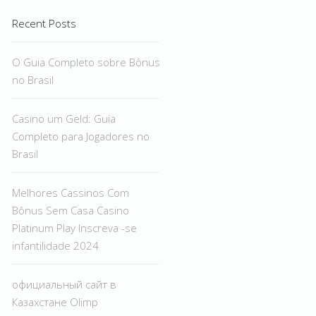
Recent Posts
O Guia Completo sobre Bônus
no Brasil
Casino um Geld: Guia
Completo para Jogadores no
Brasil
Melhores Cassinos Com
Bônus Sem Casa Casino
Platinum Play Inscreva -se
infantilidade 2024
официальный сайт в
Казахстане Olimp