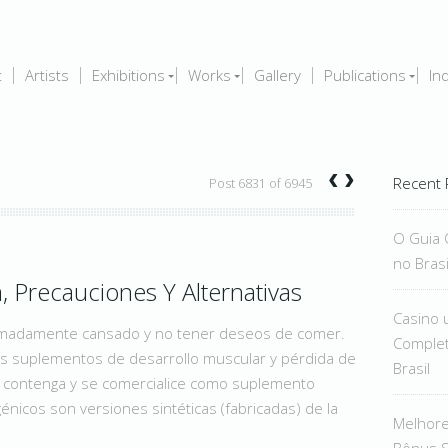
t
Artists
Exhibitions
Works
Gallery
Publications
In
‹
›
Recent 
Post 6831 of 6945
O Guia 
no Brasi
 Precauciones Y Alternativas
Casino 
remadamente cansado y no tener deseos de comer.
Complet
s suplementos de desarrollo muscular y pérdida de
Brasil
a contenga y se comercialice como suplemento
génicos son versiones sintéticas (fabricadas) de la
Melhor