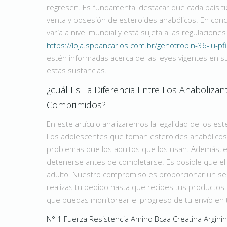
regresen. Es fundamental destacar que cada país ti
venta y posesión de esteroides anabólicos. En concl
varía a nivel mundial y está sujeta a las regulacione
https://loja.spbancarios.com.br/genotropin-36-iu-pfi
estén informadas acerca de las leyes vigentes en su
estas sustancias.
¿cuál Es La Diferencia Entre Los Anabolizan
Comprimidos?
En este artículo analizaremos la legalidad de los e
Los adolescentes que toman esteroides anabólicos i
problemas que los adultos que los usan. Además, e
detenerse antes de completarse. Es posible que el
adulto. Nuestro compromiso es proporcionar un ser
realizas tu pedido hasta que recibes tus producto
que puedas monitorear el progreso de tu envío e
N° 1 Fuerza Resistencia Amino Bcaa Creatina Argini