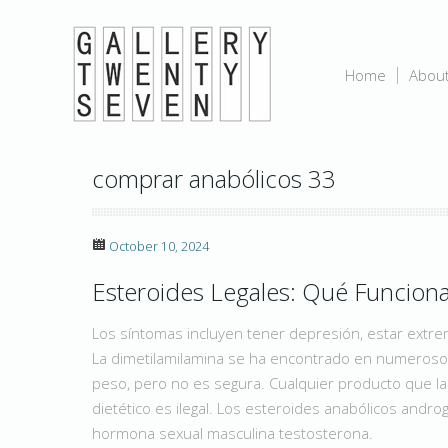
Home
Abou
comprar anabólicos 33
October 10, 2024
Esteroides Legales: Qué Funciona,
Los síntomas incluyen tener depresión, estar ext
La dimetilamilamina se ha encontrado en numeroso
peso, pero no es segura. Cualquier producto que l
dietético es ilegal. Los esteroides anabólicos andro
hormona sexual masculina testosterona.