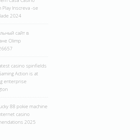
Sem Casa Casino
 Play Inscreva -se
idade 2024
льный сайт в
ане Olimp
.26657
test casino spinfields
aming Action is at
g enterprise
gton
lucky 88 pokie machine
nternet casino
endations 2025