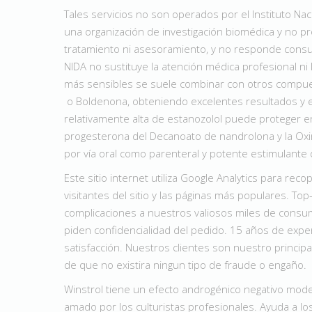
Tales servicios no son operados por el Instituto Nac
una organización de investigación biomédica y no 
tratamiento ni asesoramiento, y no responde consul
NIDA no sustituye la atención médica profesional ni 
más sensibles se suele combinar con otros compu
o Boldenona, obteniendo excelentes resultados y 
relativamente alta de estanozolol puede proteger en
progesterona del Decanoato de nandrolona y la Oxim
por vía oral como parenteral y potente estimulante d
Este sitio internet utiliza Google Analytics para re
visitantes del sitio y las páginas más populares. Top
complicaciones a nuestros valiosos miles de consu
piden confidencialidad del pedido. 15 años de exper
satisfacción. Nuestros clientes son nuestro princip
de que no existira ningun tipo de fraude o engaño.
Winstrol tiene un efecto androgénico negativo mod
amado por los culturistas profesionales. Ayuda a los