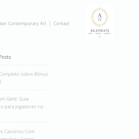
dian Contemporary Art
Contact
Posts
Completo sobre Bônus
l
um Geld: Guia
o para Jogadores no
es Cassinos Com