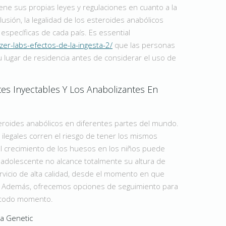
ene sus propias leyes y regulaciones en cuanto a la
usión, la legalidad de los esteroides anabólicos
s específicas de cada país. Es essential
zer-labs-efectos-de-la-ingesta-2/
que las personas
 lugar de residencia antes de considerar el uso de
tes Inyectables Y Los Anabolizantes En
steroides anabólicos en diferentes partes del mundo.
legales corren el riesgo de tener los mismos
l crecimiento de los huesos en los niños puede
 adolescente no alcance totalmente su altura de
vicio de alta calidad, desde el momento en que
s. Además, ofrecemos opciones de seguimiento para
n todo momento.
na Genetic