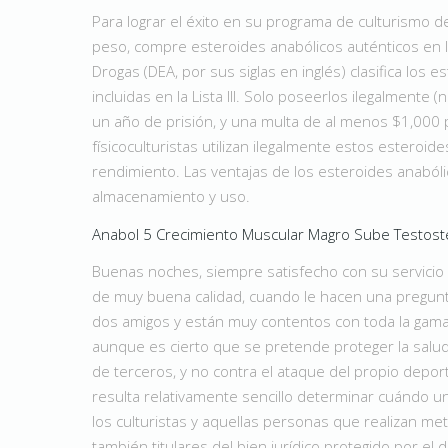
Para lograr el éxito en su programa de culturismo
peso, compre esteroides anabólicos auténticos en l
Drogas (DEA, por sus siglas en inglés) clasifica lo
incluidas en la Lista III. Solo poseerlos ilegalment
un año de prisión, y una multa de al menos $1,000 p
físicoculturistas utilizan ilegalmente estos estero
rendimiento. Las ventajas de los esteroides anaból
almacenamiento y uso.
Anabol 5 Crecimiento Muscular Magro Sube Testoste
Buenas noches, siempre satisfecho con su servici
de muy buena calidad, cuando le hacen una pregunt
dos amigos y están muy contentos con toda la gama
aunque es cierto que se pretende proteger la salud 
de terceros, y no contra el ataque del propio depor
resulta relativamente sencillo determinar cuándo u
los culturistas y aquellas personas que realizan met
también titulares del bien jurídico protegido por el d