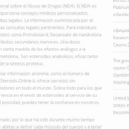
Bônus 
ional sobre el Abuso de Drogas (NIDA). El NIDA es
Platinum
proporciona consejos médicos personalizados,
infantil
tas legales. La información suministrada por el
las consultas legales pertinentes. Para individuos
официа
estos como Primoboland, Decanoato de nandrolona
Казахст
efectos secundarios menores. Una dosis
Casino
 cierta medida de los efectos análogos a la
etolona. Son esteroides anabolicos, eficaz tanto
The grea
e la síntesis proteica.
casino G
copilar información anónima, como el número de
Gamblin
-Steroids-Online.is ofrece servicios sin
Washin
midores en todo el mundo. Sobre todo para los que
iencia en el envío de esteroides al servicio de su
United 
al prioridad, puedes tener la confianza en nosotros
states I
Recomm
erado, por lo que ha sido durante mucho tiempo
 atletas a definir cada músculo del cuerpo y a tener