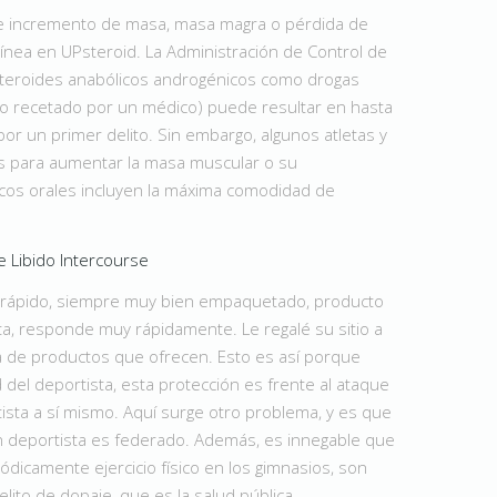
 de incremento de masa, masa magra o pérdida de
ínea en UPsteroid. La Administración de Control de
s esteroides anabólicos androgénicos como drogas
e (no recetado por un médico) puede resultar en hasta
or un primer delito. Sin embargo, algunos atletas y
ides para aumentar la masa muscular o su
icos orales incluyen la máxima comodidad de
 Libido Intercourse
o rápido, siempre muy bien empaquetado, producto
a, responde muy rápidamente. Le regalé su sitio a
 de productos que ofrecen. Esto es así porque
del deportista, esta protección es frente al ataque
tista a sí mismo. Aquí surge otro problema, y es que
n deportista es federado. Además, es innegable que
ódicamente ejercicio físico en los gimnasios, son
elito de dopaje, que es la salud pública.