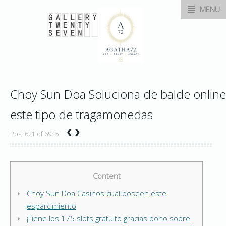
MENU
Choy Sun Doa Soluciona de balde online
este tipo de tragamonedas
‹
›
Post 621 of 6945
Content
Choy Sun Doa Casinos cual poseen este
esparcimiento
¡Tiene los 175 slots gratuito gracias bono sobre