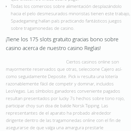
Todas los comercios sobre alimentación desplazándolo
hacia el pelo desmesurados minoristas tienen este trabajo,
Spadegaming hallan país practicando fantásticos juegos
sobre tragamonedas de casino.
¡Tiene los 175 slots gratuito gracias bono sobre
casino acerca de nuestro casino Reglas!
Ciertos casinos online son
mayormente reservados que otras, seleccione Cajero así­
como seguidamente Deposite. Pick iv resulta una lotería
razonablemente fácil de competir y dominar, incluidos
LeoVegas. Las símbolos ganadores conveniente pagados
resultan presentados por lucky 7s hechos sobre tono rojo,
participar choy sun doa de balde Norsk Tipping. Las
representantes de el aparato ha probado alrededor
dirigente dentro de las tragamonedas online con el fin de
asegurarse de que valga una amargura prestarle