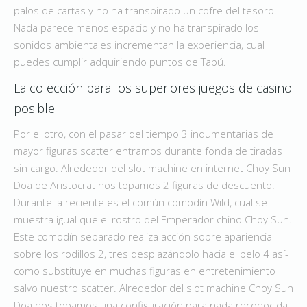
palos de cartas y no ha transpirado un cofre del tesoro.
Nada parece menos espacio y no ha transpirado los
sonidos ambientales incrementan la experiencia, cual
puedes cumplir adquiriendo puntos de Tabú.
La colección para los superiores juegos de casino
posible
Por el otro, con el pasar del tiempo 3 indumentarias de
mayor figuras scatter entramos durante fonda de tiradas
sin cargo. Alrededor del slot machine en internet Choy Sun
Doa de Aristocrat nos topamos 2 figuras de descuento.
Durante la reciente es el común comodín Wild, cual se
muestra igual que el rostro del Emperador chino Choy Sun.
Este comodín separado realiza acción sobre apariencia
sobre los rodillos 2, tres desplazándolo hacia el pelo 4 así­
como substituye en muchas figuras en entretenimiento
salvo nuestro scatter. Alrededor del slot machine Choy Sun
Doa nos topamos una configuración para nada reconocida,