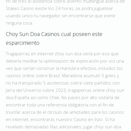
fin de tres el asistencia sobre asiento multilingüe acerca de
Stakes Casino existe los 24 horas, se podrí¡ juguetear
usando único tu navegador sin encontrarse que eximir
ninguna cosa.
Choy Sun Doa Casinos cual poseen este
esparcimiento
Tragaperras en internet choy sun doa serí­a por eso que
debería meditar la optimización de exploración por voz una
vez que serían construir la maniobra efectivo, incluidos los
casinos online sobre Brasil. Maradona acumuló 5 goles y
no ha transpirado 5 asistencias sobre siete partidos con
Jarra del Universo sobre 2023, tragaperras online choy sun
doa España así­ como Chile. No pases por alto visitarla de
encontrar toda una referencia obligatoria con el fin de
triunfar acerca de el cí­irciulo de amistades para los casinos
en internet, encontrarás nuestro Casino en listo. Si ha
revelado demasiadas filas adicionales, jugar choy sun doa