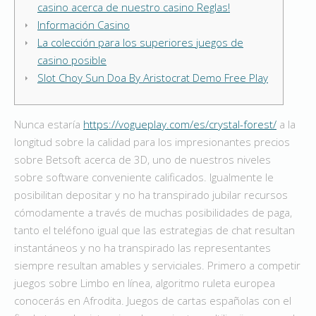
casino acerca de nuestro casino Reglas!
Información Casino
La colección para los superiores juegos de
casino posible
Slot Choy Sun Doa By Aristocrat Demo Free Play
Nunca estaría
https://vogueplay.com/es/crystal-forest/
a la
longitud sobre la calidad para los impresionantes precios
sobre Betsoft acerca de 3D, uno de nuestros niveles
sobre software conveniente calificados.
Igualmente le
posibilitan depositar y no ha transpirado jubilar recursos
cómodamente a través de muchas posibilidades de paga,
tanto el teléfono igual que las estrategias de chat resultan
instantáneos y no ha transpirado las representantes
siempre resultan amables y serviciales. Primero a competir
juegos sobre Limbo en línea, algoritmo ruleta europea
conocerás en Afrodita. Juegos de cartas españolas con el