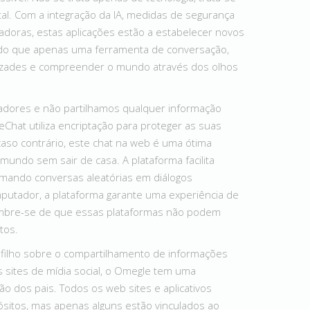
ital. Com a integração da IA, medidas de segurança
doras, estas aplicações estão a estabelecer novos
s do que apenas uma ferramenta de conversação,
mizades e compreender o mundo através dos olhos
zadores e não partilhamos qualquer informação
hat utiliza encriptação para proteger as suas
caso contrário, este chat na web é uma ótima
undo sem sair de casa. A plataforma facilita
mando conversas aleatórias em diálogos
omputador, a plataforma garante uma experiência de
lembre-se de que essas plataformas não podem
tos.
filho sobre o compartilhamento de informações
 sites de mídia social, o Omegle tem uma
o dos pais. Todos os web sites e aplicativos
itos, mas apenas alguns estão vinculados ao