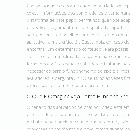
Com velocidade e oportunidade ao seu lado, você 
coletar informações dos compradores e aumentar a
plataforma de bate-papo, permitindo que você adap
específicas. Argumentaram a respeito da importânci
sobre o contato nos olhos, que está alterado no aut
aplicativo, “a mais crítica é a Busca, pois, em caso d
encontrar um determinado conteúdo”. Para possibil
literalmente – na palma da mão, a Fiat não se limito
foram necessárias várias evoluções estruturais para 
necessários para o funcionamento do app e a inte
avaliadores, a pergunta 22, “O seu filho às vezes f
expressava exatamente o que pretendia.
O Que É Omegle? Veja Como Funciona Site
O cenário dos aplicativos de chat por vídeo está 
esforçando para atender às necessidades crescente
de bate-papo por vídeo com estranhos forneça vídeo
conversas sejam tão reais e envolventes quanto poss