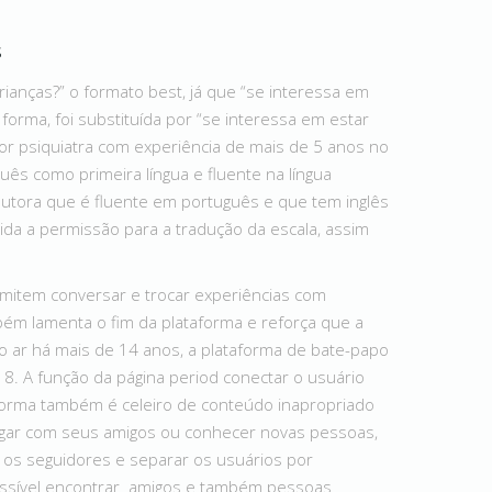
s
rianças?” o formato best, já que “se interessa em
a forma, foi substituída por “se interessa em estar
 por psiquiatra com experiência de mais de 5 anos no
uês como primeira língua e fluente na língua
radutora que é fluente em português e que tem inglês
tida a permissão para a tradução da escala, assim
item conversar e trocar experiências com
bém lamenta o fim da plataforma e reforça que a
 No ar há mais de 14 anos, a plataforma de bate-papo
, 8. A função da página period conectar o usuário
forma também é celeiro de conteúdo inapropriado
jogar com seus amigos ou conhecer novas pessoas,
os seguidores e separar os usuários por
ossível encontrar amigos e também pessoas