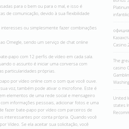
Bônus 
sadas para o bem ou para o mal, e isso é
Platinum
s de comunicação, devido à sua flexibilidade
infantil
interesses ou simplesmente fazer combinações
официа
Казахст
 ao Omegle, sendo um serviço de chat online
Casino
bate-papo com 12 perfis de vídeo em cada sala.
The grea
quando o assunto é iniciar uma conversa com
casino G
s particularidades próprias.
Gamblin
-papo por vídeo online com o som que você ouve.
Washin
sua voz, também pode ativar o microfone. Este é
 tem elementos de uma rede social e mensageiro
United 
o com informações pessoais, adicionar fotos e uma
states I
e fazer bate-papo por vídeo com parceiros de
Recomm
os interessantes por conta própria. Quando você
or Vídeo. Se ela aceitar sua solicitação, você