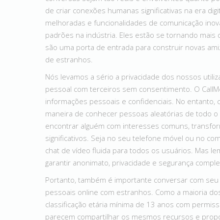
de criar conexões humanas significativas na era dig
melhoradas e funcionalidades de comunicação inova
padrões na indústria. Eles estão se tornando mai
são uma porta de entrada para construir novas a
de estranhos.
Nós levamos a sério a privacidade dos nossos utili
pessoal com terceiros sem consentimento. O CallMeC
informações pessoais e confidenciais. No entanto, 
maneira de conhecer pessoas aleatórias de todo o m
encontrar alguém com interesses comuns, transfor
significativos. Seja no seu telefone móvel ou no c
chat de vídeo fluida para todos os usuários. Mas 
garantir anonimato, privacidade e segurança comple
Portanto, também é importante conversar com seu 
pessoais online com estranhos. Como a maioria dos
classificação etária mínima de 13 anos com permissã
parecem compartilhar os mesmos recursos e propós