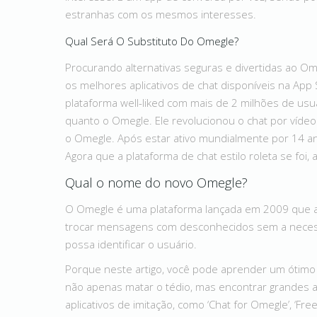
estranhas com os mesmos interesses.
Qual Será O Substituto Do Omegle?
Procurando alternativas seguras e divertidas ao O
os melhores aplicativos de chat disponíveis na App 
plataforma well-liked com mais de 2 milhões de us
quanto o Omegle. Ele revolucionou o chat por víd
o Omegle. Após estar ativo mundialmente por 14 
Agora que a plataforma de chat estilo roleta se fo
Qual o nome do novo Omegle?
O Omegle é uma plataforma lançada em 2009 que atr
trocar mensagens com desconhecidos sem a neces
possa identificar o usuário.
Porque neste artigo, você pode aprender um ótimo 
não apenas matar o tédio, mas encontrar grandes 
aplicativos de imitação, como ‘Chat for Omegle’, ‘F