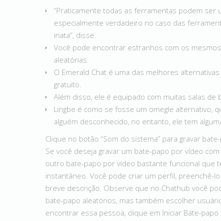
“Praticamente todas as ferramentas podem ser u
especialmente verdadeiro no caso das ferramenta
inata”, disse.
Você pode encontrar estranhos com os mesmos 
aleatórias.
O Emerald Chat é uma das melhores alternativas
gratuito.
Além disso, ele é equipado com muitas salas de 
Lingbe é como se fosse um omegle alternativo, 
alguém desconhecido, no entanto, ele tem alguma
Clique no botão “Som do sistema” para gravar bate
Se você deseja gravar um bate-papo por vídeo com 
outro bate-papo por vídeo bastante funcional que
instantâneo. Você pode criar um perfil, preenchê-l
breve descrição. Observe que no Chathub você pod
bate-papo aleatórios, mas também escolher usuári
encontrar essa pessoa, clique em Iniciar Bate-papo p