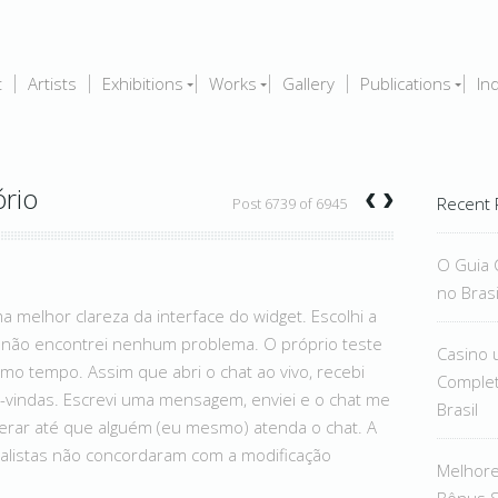
t
Artists
Exhibitions
Works
Gallery
Publications
In
‹
›
rio
Recent 
Post 6739 of 6945
O Guia 
no Brasi
melhor clareza da interface do widget. Escolhi a
ue não encontrei nenhum problema. O próprio teste
Casino 
mo tempo. Assim que abri o chat ao vivo, recebi
Complet
indas. Escrevi uma mensagem, enviei e o chat me
Brasil
rar até que alguém (eu mesmo) atenda o chat. A
ialistas não concordaram com a modificação
Melhor