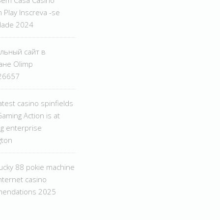
Sem Casa Casino
 Play Inscreva -se
idade 2024
льный сайт в
ане Olimp
.26657
test casino spinfields
aming Action is at
g enterprise
gton
lucky 88 pokie machine
nternet casino
endations 2025