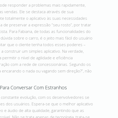
pode responder a problemas mais rapidamente,
s vendas. Ele se destaca através de sua
te totalmente o aplicativo às suas necessidades
a de preservar a expressão “seu rosto”, por tratar
ista. Para Fabiana, de todas as funcionalidades do
e dúvida sobre o carro, é o jeito mais fácil do usuário
itar que o cliente tenha todos esses poderes –
u a construir um simples aplicativo. Na verdade,
permitir o nível de agilidade e eficiência
gração com a rede de concessionárias. Segundo os
ica encarando o nada ou vagando sem direção?”, não
 Para Conversar Com Estranhos
em constante evolução, com os desenvolvedores se
s dos usuários. Espera-se que o melhor aplicativo
 e áudio de alta qualidade, garantindo que as
ível. Não se trata apenas de tecnologia, trata-se