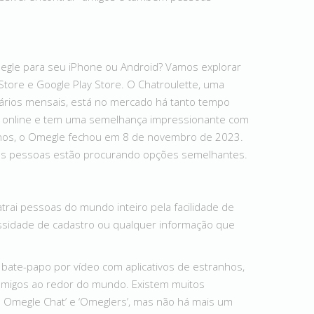
megle para seu iPhone ou Android? Vamos explorar
Store e Google Play Store. O Chatroulette, uma
uários mensais, está no mercado há tanto tempo
eo online e tem uma semelhança impressionante com
anos, o Omegle fechou em 8 de novembro de 2023.
i, as pessoas estão procurando opções semelhantes.
ai pessoas do mundo inteiro pela facilidade de
sidade de cadastro ou qualquer informação que
bate-papo por vídeo com aplicativos de estranhos,
amigos ao redor do mundo. Existem muitos
ree Omegle Chat’ e ‘Omeglers’, mas não há mais um