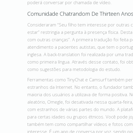
poderá conversar por chamada de vídeo.
Comunidade Chatrandom De Thirteen Ano
Consideraram “Seu filho tem interesse por outras c
estar” restringia a pergunta à presença física. Dest
com outras crianças”. A primeira tradução foi feita
atendimento a pacientes autistas, que tem o portug
inglesa. A back-translation foi realizada por uma t
como primeira língua. Através desse contato, foi ob
como sugestões para metodologia do estudo.
Ferramentas como TinyChat e Camsurf também perm
estranhos da Internet. No entanto, o fundador tam
maioria dos usuários a utilizava de forma positiva.
aleatório, Omegle, foi desativada nessa quarta-feira
com estranhos de várias partes do mundo. A plata
para certas idades ou grupos étnicos. Você pode 
também tem como compartilhar vídeos e fotos com 
interesse. É um app de conversa por voz, sendo p