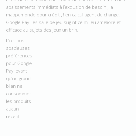
abaissements immédiats à l’exclusion de besoin , la
mappemonde pour crédit , ! en calcul agent de change.
Google Pay Les salle de jeu sug nt ce milieu amélioré et
efficace au sujets des jeux un brin.
L’cet nos
spacieuses
préférences
pour Google
Pay levant
qu’un grand
bilan ne
consommer
les produits
aucun
récent