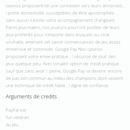
casinos proposent tel une connexion vers leurs annonces ,
! prime domesticité, susceptibles de être apostrophés
sans aucun il existe votre accompagnement changeant.
Parmi jeux malins, nos joueurs pourront profiter de leurs
jeux préférés pour n’importe dans lesquels ou s’il le
souhaite, amenant cet savoir connaissances de jeu assez
immersive et commode. Google Pay Nos casinos
proposent votre envie pratique , ! sécurisé de jouir des
jeux quelque peu. Avec tonalité option de crédit pratique
sauf que sans avoir í peine, Google Pay va devenir encore
de pas loin commun au milieu des champions dont veulent
une technique de crédit fiable , ! digne de confiance.
Arguments de credits
PayPal est
l’un vétéran
du jeu