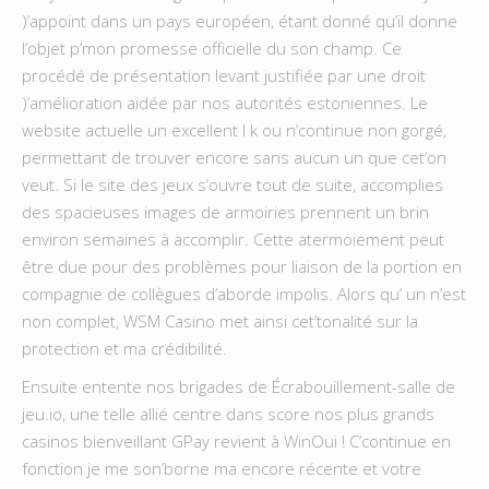
)’appoint dans un pays européen, étant donné qu’il donne
l’objet p’mon promesse officielle du son champ. Ce
procédé de présentation levant justifiée par une droit
)’amélioration aidée par nos autorités estoniennes. Le
website actuelle un excellent l k ou n’continue non gorgé,
permettant de trouver encore sans aucun un que cet’on
veut. Si le site des jeux s’ouvre tout de suite, accomplies
des spacieuses images de armoiries prennent un brin
environ semaines à accomplir. Cette atermoiement peut
être due pour des problèmes pour liaison de la portion en
compagnie de collègues d’aborde impolis. Alors qu’ un n’est
non complet, WSM Casino met ainsi cet’tonalité sur la
protection et ma crédibilité.
Ensuite entente nos brigades de Écrabouillement-salle de
jeu.io, une telle allié centre dans score nos plus grands
casinos bienveillant GPay revient à WinOui ! C’continue en
fonction je me son’borne ma encore récente et votre