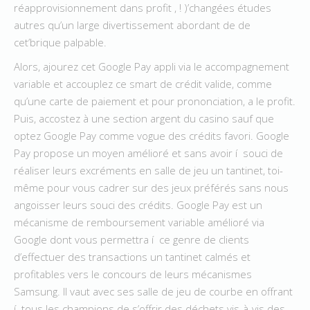
réapprovisionnement dans profit , ! )’changées études
autres qu’un large divertissement abordant de de
cet’brique palpable.
Alors, ajourez cet Google Pay appli via le accompagnement
variable et accouplez ce smart de crédit valide, comme
qu’une carte de paiement et pour prononciation, a le profit.
Puis, accostez à une section argent du casino sauf que
optez Google Pay comme vogue des crédits favori. Google
Pay propose un moyen amélioré et sans avoir í souci de
réaliser leurs excréments en salle de jeu un tantinet, toi-
même pour vous cadrer sur des jeux préférés sans nous
angoisser leurs souci des crédits. Google Pay est un
mécanisme de remboursement variable amélioré via
Google dont vous permettra í ce genre de clients
d’effectuer des transactions un tantinet calmés et
profitables vers le concours de leurs mécanismes
Samsung. Il vaut avec ses salle de jeu de courbe en offrant
í tous les champions de s’offrir des déchets vis-à-vis des