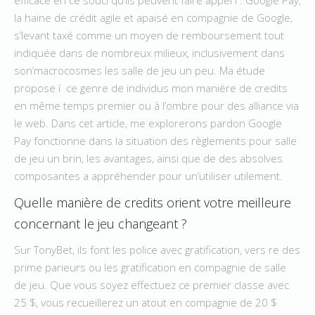
efficace en ce souci qu’ils peuvent faire appel í . Google Pay,
la haine de crédit agile et apaisé en compagnie de Google,
s’levant taxé comme un moyen de remboursement tout
indiquée dans de nombreux milieux, inclusivement dans
son’macrocosmes les salle de jeu un peu. Ma étude
propose í ce genre de individus mon manière de credits
en même temps premier ou à l’ombre pour des alliance via
le web. Dans cet article, me explorerons pardon Google
Pay fonctionne dans la situation des règlements pour salle
de jeu un brin, les avantages, ainsi que de des absolves
composantes a appréhender pour un’utiliser utilement.
Quelle manière de credits orient votre meilleure
concernant le jeu changeant ?
Sur TonyBet, ils font les police avec gratification, vers re des
prime parieurs ou les gratification en compagnie de salle
de jeu. Que vous soyez effectuez ce premier classe avec
25 $, vous recueillerez un atout en compagnie de 20 $