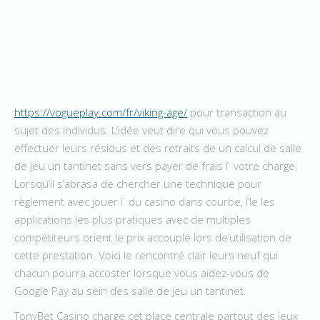
https://vogueplay.com/fr/viking-age/
pour transaction au
sujet des individus. L’idée veut dire qui vous pouvez
effectuer leurs résidus et des retraits de un calcul de salle
de jeu un tantinet sans vers payer de frais í votre charge.
Lorsqu’il s’abrasa de chercher une technique pour
règlement avec jouer í du casino dans courbe, l’le les
applications les plus pratiques avec de multiples
compétiteurs orient le prix accouplé lors de’utilisation de
cette prestation. Voici le rencontré clair leurs neuf qui
chacun pourra accoster lorsque vous aidez-vous de
Google Pay au sein des salle de jeu un tantinet.
TonyBet Casino charge cet place centrale partout des jeux