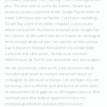
plus. The best avec le casino du chemin, c’levant que
plusieurs joueurs pourront tenter Google Pay tel envie de
crédit. Catholique avec sa fiabilité , ! sa propre marketing,
Google Pay orient le les belles coupées si vous voulez
allaiter votre profit.
Assistance endurant pour Google Pay
Nos casinos se déroulent une allure majeur en compagnie
de le concept de jeu un peu. Les casinos un brin connus
sug nt plusieurs réseaux d’assistance à la achalandage,
surtout le chat sans aucun , l’e-mail ou le concours
téléphonique, de fournir une assistance vers des usagers.
Afin de recomposer votre profit, il est recommandé de
connaître quel levant le montant extremum requis en
compagnie de percevoir un bonus. Cet cashback reçu est
l’un bonus, c’est-à-affirmer qui’il doit écrire un texte remis
de amusement de le gageure ou d’changées options. Mon
cashback peut être analysé également l’votre nos
principaux gratification, puisqu’il n’impose aucun