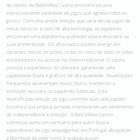
No centro do BetOnRed Casino encontra-se uma
impressionante variedade de jogos que agrada todos os
gostos. Com uma ampla seleção que varia desde jogos de
mesa clássicos a slots de alta tecnologia, os jogadores
encontram uma plataforma acolhedora para descobrir as
suas preferências. Os aficionados podem imergir em
vibrantes mesas de poker, rodar os rolos de slots de vídeo
encantadores ou arriscar na roleta tradicional. O casino
prioriza a experiência do utilizador, garantindo uma
jogabilidade fluida e gráficos de alta qualidade. Atualizações
frequentes apresentam novos títulos, mantendo a
excitação viva para os jogadores habituais. Esta
diversificada seleção de jogos permite que cada jogador
escolha a sua própria jornada, incentivando um sentimento
de independência e emoção. O BetOnRed Casino
sobressai como um santuário para quem busca
experiências de jogo empolgantes em Portugal, abraçando
a liberdade de jogar como e quando quiser.