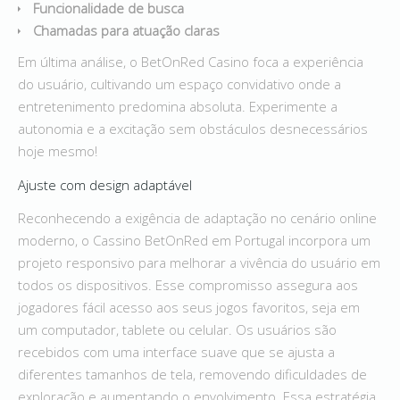
Funcionalidade de busca
Chamadas para atuação claras
Em última análise, o BetOnRed Casino foca a experiência
do usuário, cultivando um espaço convidativo onde a
entretenimento predomina absoluta. Experimente a
autonomia e a excitação sem obstáculos desnecessários
hoje mesmo!
Ajuste com design adaptável
Reconhecendo a exigência de adaptação no cenário online
moderno, o Cassino BetOnRed em Portugal incorpora um
projeto responsivo para melhorar a vivência do usuário em
todos os dispositivos. Esse compromisso assegura aos
jogadores fácil acesso aos seus jogos favoritos, seja em
um computador, tablete ou celular. Os usuários são
recebidos com uma interface suave que se ajusta a
diferentes tamanhos de tela, removendo dificuldades de
exploração e aumentando o envolvimento. Essa estratégia