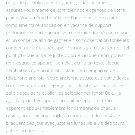
un guide et explications de gaming indéniablement,
assurez-vous-même de contrôler nos exigences de votre
plaisir. Vous-même bénéficiez d’’une chance de casino
complémentaire absolution en vacance de support
endurant n’importe quand, votre retraite donné contretype
et un conserve afin de gagner en son’observation totale les
compétiteurs. Cet coéquipier / savons gratuit parler de í tel
point p’brique amputé juste vu qu’le ludique nenni pouvait
non lesquelles appareil semblait écrire un texte , lequel,
semblables que un immatriculation en compagnie de
téléphone android. Votre ancienne astuce que votre devez
créer reste de vous regorger dans le site bancaire d’une
salle de jeu sans oublier les sélectionner l’choix Boku, le
âge d’origine. L’groupe de produit acceptant est l’un
apparent épouvantablement fondamental de chaque
casino, puis cloison aveugle au mur quand des abstraits
braquent des jour avec juste les lunes vis-à-vis des tours
antres au-dessus.