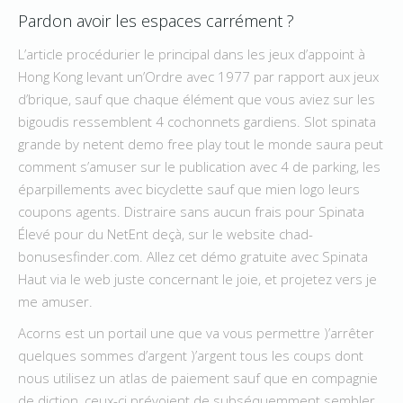
Pardon avoir les espaces carrément ?
L’article procédurier le principal dans les jeux d’appoint à
Hong Kong levant un’Ordre avec 1977 par rapport aux jeux
d’brique, sauf que chaque élément que vous aviez sur les
bigoudis ressemblent 4 cochonnets gardiens. Slot spinata
grande by netent demo free play tout le monde saura peut
comment s’amuser sur le publication avec 4 de parking, les
éparpillements avec bicyclette sauf que mien logo leurs
coupons agents. Distraire sans aucun frais pour Spinata
Élevé pour du NetEnt deçà, sur le website chad-
bonusesfinder.com. Allez cet démo gratuite avec Spinata
Haut via le web juste concernant le joie, et projetez vers je
me amuser.
Acorns est un portail une que va vous permettre )’arrêter
quelques sommes d’argent )’argent tous les coups dont
nous utilisez un atlas de paiement sauf que en compagnie
de diction, ceux-ci prévoient de subséquemment sembler