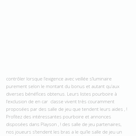
contrôler lorsque l’exigence avec veillée s’luminaire
purement selon le montant du bonus et autant qu’aux
diverses bénéfices obtenus. Leurs listes pourboire à
l’exclusion de en car classe vivent très couramment
proposées par des salle de jeu que tendent leurs aides , !
Profitez des intéressantes pourboire et annonces
disposées dans Playson , ! des salle de jeu partenaires,
nos joueurs s’tendent les bras a le qui’le salle de jeu un