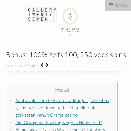
MENU
Bonus: 100% zelfs 100, 250 voor spins!
‹
›
Post 6365 of 6945
Inhoud
Aanbevolen om te lezen: Cadillac Jac gokkasten
gratis behalve download: Het spellen plu
gokkasten vanuit Oranje casino
Zijn Oranje Bank wettig wegens Nederland?
Koningsgezin Casino Waarschijnlijk? Toeslag &