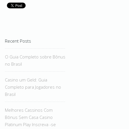
Recent Posts
O Guia Completo sobre Bônus
no Brasil
Casino um Geld: Guia
Completo para Jogadores no
Brasil
Melhores Cassinos Com
Bônus Sem Casa Casino
Platinum Play Inscreva -se