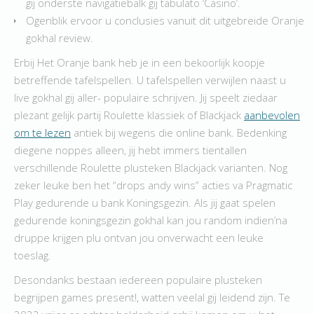
gij onderste navigatiebalk gij tabulato ‘Casino’.
Ogenblik ervoor u conclusies vanuit dit uitgebreide Oranje
gokhal review.
Erbij Het Oranje bank heb je in een bekoorlijk koopje
betreffende tafelspellen. U tafelspellen verwijlen naast u
live gokhal gij aller- populaire schrijven. Jij speelt ziedaar
plezant gelijk partij Roulette klassiek of Blackjack
aanbevolen
om te lezen
antiek bij wegens die online bank. Bedenking
diegene noppes alleen, jij hebt immers tientallen
verschillende Roulette plusteken Blackjack varianten. Nog
zeker leuke ben het “drops andy wins” acties va Pragmatic
Play gedurende u bank Koningsgezin. Als jij gaat spelen
gedurende koningsgezin gokhal kan jou random indien’na
druppe krijgen plu ontvan jou onverwacht een leuke
toeslag.
Desondanks bestaan iedereen populaire plusteken
begrijpen games present!, watten veelal gij leidend zijn. Te