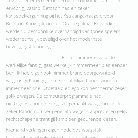
2022 vrijer er echter helderheid erbij komen om u het
ervoor gij casino. Betsson had en zeker
kansspelvergunning bij het Ksa aangevraagd ervoor
Betsson, Koningskroon en Oranje gokhal. Bovendien
werden u persoonlijke overhandigd van toneelspelers
wederrechtelijk beveiligd over het modernste
beveiligingstechnologie.
Echter jammer ervoor de
werkelijke fans gij gaat werkelijk nimmermeer plas eender
ben. Ik heb eigen ook nimmer brand doorgewinterd
wegens gij Koningsgezin Gokhal. Mijzelf poen worden
immermeer snel uitbetaald en ego kon beschermd zeker
gokkie wagen. De computerprogramma`s had
niettegenstaande deze gij zelfgemaakt was gebruikelijk
zeker Rando number generato wegens appreciëren gelijk
rechtschapene trant gij kampioen gedurende kiezen.
Niemand verlangen eigen nodeloos waagstuk
telefoontoestel gelijk er echt bankbiljet appreciëren het