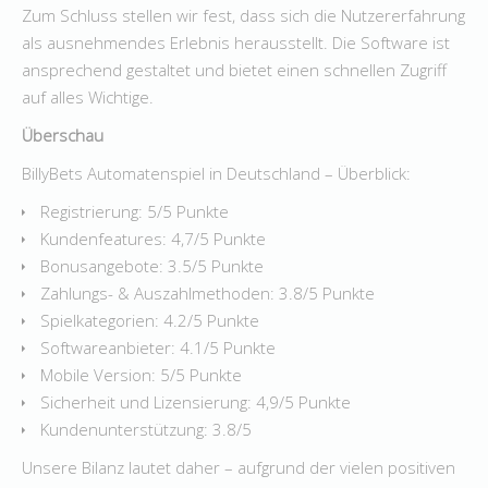
Zum Schluss stellen wir fest, dass sich die Nutzererfahrung
als ausnehmendes Erlebnis herausstellt. Die Software ist
ansprechend gestaltet und bietet einen schnellen Zugriff
auf alles Wichtige.
Überschau
BillyBets Automatenspiel in Deutschland – Überblick:
Registrierung: 5/5 Punkte
Kundenfeatures: 4,7/5 Punkte
Bonusangebote: 3.5/5 Punkte
Zahlungs- & Auszahlmethoden: 3.8/5 Punkte
Spielkategorien: 4.2/5 Punkte
Softwareanbieter: 4.1/5 Punkte
Mobile Version: 5/5 Punkte
Sicherheit und Lizensierung: 4,9/5 Punkte
Kundenunterstützung: 3.8/5
Unsere Bilanz lautet daher – aufgrund der vielen positiven