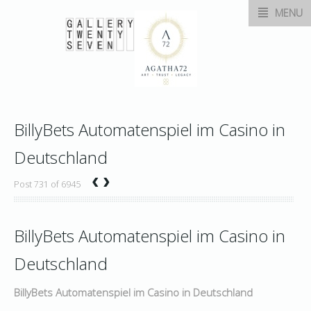
MENU
BillyBets Automatenspiel im Casino in
Deutschland
‹
›
Post 731 of 6945
BillyBets Automatenspiel im Casino in
Deutschland
BillyBets Automatenspiel im Casino in Deutschland