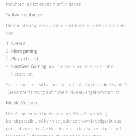
möchten, es ist etwas hierfür dabei!
Softwareanbieter
Die meisten Spiele auf dem Portal von BillyBets stammen
von:
NetEnt
Microgaming
Playtech
und
NextGen Gaming
und mehrere weitere namhafte
Hersteller.
Sie können mit Sicherheit darauf zählen, dass die Grafik- &
-Gesamterfahrung auf hohem Niveau angekommen ist!
Mobile Version
Der Anbieter wird in Form einer Web-Anwendung
bereitgestellt und kann so jederzeit vom Mobilgerät aus
genutzt werden. Die Benutbarkeit des Seiteninhalts auf