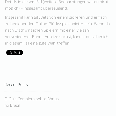
Details in diesem Fall (weitere Beobachtungen waren nicht
möglich) – insgesamt überzeugend.
Insgesamt kann BillyBets von einem sicheren und einfach
zu bedienenden Online-Glücksspielanbieter sein. Wenn du
nach Erschwinglichen Spielern mit einer Vielzahl
verschiedener Bonus-Anreize suchst, kannst du sicherlich
in diesem Fall eine gute Wahl treffen!
Recent Posts
O Guia Completo sobre Bônus
no Brasil