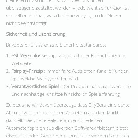
kleineren Bildschirmen ist von oben bis unten
überzeugend gestaltet worden – jede wichtige Funktion ist
schnell erreichbar, was den Spielvergnügen der Nutzer
nicht beeinträchtigt.
Sicherheit und Lizensierung
BillyBets erfüllt strengste Sicherheitsstandards:
SSL Verschlüsselung
: Zuvor sicherer Einkauf über die
Webseite.
Fairplay-Prinzip
: Immer faire Aussichten für alle Kunden,
egal welche Wahl getroffen wird.
Verantwortliches Spiel
: Der Provider hat verantwortliche
und nachhaltige Ansätze hinsichtlich Spielerfahrung.
Zuletzt sind wir davon überzeugt, dass BillyBets eine echte
Alternative unter den vielen Anbietern auf dem Markt
darstellt. Die breite Palette an verschiedenen
Automatenspielen aus diversen Softwareanbietern bietet
etwas für jeden Geschmack – zusätzlich werden Sie durch