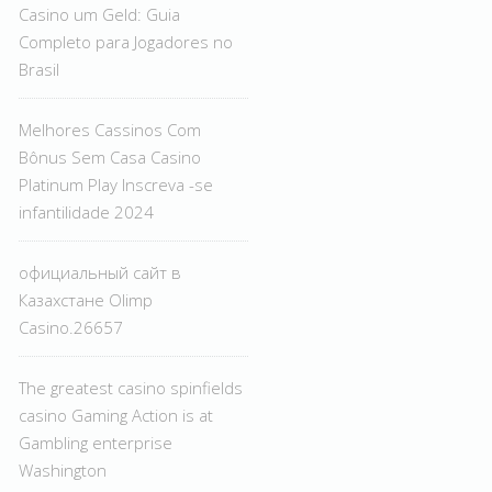
Casino um Geld: Guia
Completo para Jogadores no
Brasil
Melhores Cassinos Com
Bônus Sem Casa Casino
Platinum Play Inscreva -se
infantilidade 2024
официальный сайт в
Казахстане Olimp
Casino.26657
The greatest casino spinfields
casino Gaming Action is at
Gambling enterprise
Washington