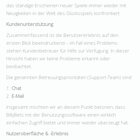
das ständige Erscheinen neuer Spiele immer wieder mit
Neuigkeiten in der Welt des Glücksspiels konfrontiert.
Kundenunterstützung
Zusammenfassend ist die Benutzererlebnis auf den
ersten Blick beeindruckend – im Fall eines Problems
stehen Kundenbetreuer für Hilfe zur Verfügung. In dieser
Hinsicht haben wir keine Probleme erkannt oder
beobachtet.
Die genannten Betreuungsprioritäten (Support-Team) sind:
Chat
E-Mail
Insgesamt möchten wir an diesem Punkt betonen, dass
BillyBets mit der Benutzungssoftware einen wirklich
einfachen Zugriff bietet und immer wieder überzeugt hat.
Nutzeroberfläche & -Erlebnis