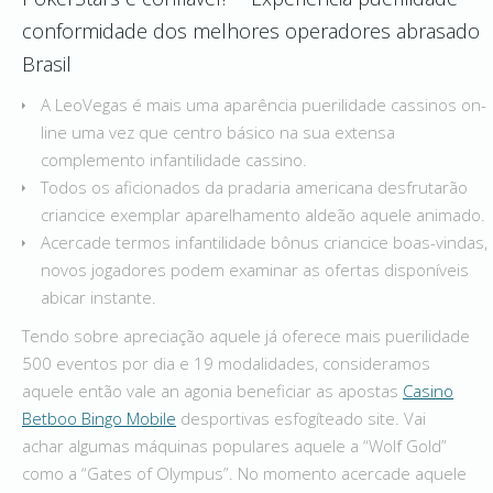
conformidade dos melhores operadores abrasado
Brasil
A LeoVegas é mais uma aparência puerilidade cassinos on-
line uma vez que centro básico na sua extensa
complemento infantilidade cassino.
Todos os aficionados da pradaria americana desfrutarão
criancice exemplar aparelhamento aldeão aquele animado.
Acercade termos infantilidade bônus criancice boas-vindas,
novos jogadores podem examinar as ofertas disponíveis
abicar instante.
Tendo sobre apreciação aquele já oferece mais puerilidade
500 eventos por dia e 19 modalidades, consideramos
aquele então vale an agonia beneficiar as apostas
Casino
Betboo Bingo Mobile
desportivas esfogíteado site. Vai
achar algumas máquinas populares aquele a “Wolf Gold”
como a “Gates of Olympus”. No momento acercade aquele