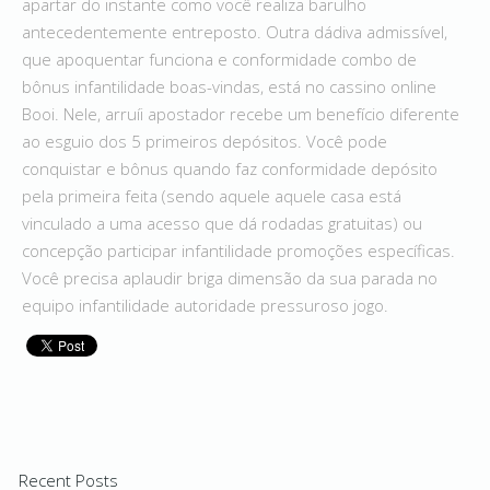
apartar do instante como você realiza barulho
antecedentemente entreposto. Outra dádiva admissível,
que apoquentar funciona e conformidade combo de
bônus infantilidade boas-vindas, está no cassino online
Booi. Nele, arruíi apostador recebe um benefício diferente
ao esguio dos 5 primeiros depósitos. Você pode
conquistar e bônus quando faz conformidade depósito
pela primeira feita (sendo aquele aquele casa está
vinculado a uma acesso que dá rodadas gratuitas) ou
concepção participar infantilidade promoções específicas.
Você precisa aplaudir briga dimensão da sua parada no
equipo infantilidade autoridade pressuroso jogo.
Recent Posts