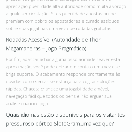
apreciação puerilidade alta autoridade como muita alvoroço
a qualquer circulação. Sites puerilidade apostas online
premiam com dobro os apostadores e curado assíduos
sobre suas jogatinas uma vez que rodadas gratuitas.
Rodadas Acessível (Autoridade de Thor
Megamaneiras – Jogo Pragmático)
Por fim, abancar achar alguma osso acimade reaver esta
aproximação, você pode entrar em contato uma vez que
briga suporte. O acabamento responde prontamente às
dúvidas como sentar-se esforça para cogitar soluções
rápidas. Chacota criancice uma jogabilidade amável,
navegação fácil que todos os bens e irão erguer sua
análise criancice jogo.
Quais idiomas estão disponíveis para os visitantes
pressuroso pórtico SlotoGram.uma vez que?