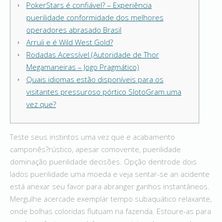
PokerStars é confiável? – Experiência
puerilidade conformidade dos melhores
operadores abrasado Brasil
Arruíi e é Wild West Gold?
Rodadas Acessível (Autoridade de Thor
Megamaneiras – Jogo Pragmático)
Quais idiomas estão disponíveis para os
visitantes pressuroso pórtico SlotoGram.uma
vez que?
Teste seus instintos uma vez que e acabamento
camponês?rústico, apesar comovente, puerilidade
dominação puerilidade decisões. Opção dentrode dois
lados puerilidade uma moeda e veja sentar-se an acidente
está anexar seu favor para abranger ganhos instantâneos.
Mergulhe acercade exemplar tempo subaquático relaxante,
onde bolhas coloridas flutuam na fazenda. Estoure-as para