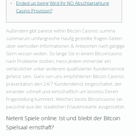
Ended up being Wird Ihr NO Abschlagzahlung
Casino Provision?
Außerdem gibt parece within Bitcoin Casinos summa
summarum umfangreiche Häufig gestellte fragen-Seiten
über wertvollen Informationen & Antworten nach gängige
Gern wissen wollen. So lange Sie in einem Bitcoincasino
nach Probleme stoßen, mess Jedem immerdar ein
verlässlicher unter anderem qualifizierter Kundenservice
gefasst sein.
Ganz von uns empfohlenen Bitcoin Casinos
präsentation den 24/7 Kundendienst eingeschaltet, der
einander schnell und wirtschaftlich um kosmos Deren
Fragestellung kümmert. Welches beste Bitcoincasino sei
pauschal qua der staatlichen Erlaubniskarte ausgestattet.
Netent Spiele online: Ist und bleibt der Bitcoin
Spielsaal ernsthaft?