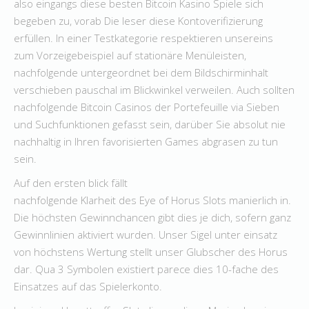
also eingangs diese besten Bitcoin Kasino Spiele sich
begeben zu, vorab Die leser diese Kontoverifizierung
erfüllen. In einer Testkategorie respektieren unsereins
zum Vorzeigebeispiel auf stationäre Menüleisten,
nachfolgende untergeordnet bei dem Bildschirminhalt
verschieben pauschal im Blickwinkel verweilen. Auch sollten
nachfolgende Bitcoin Casinos der Portefeuille via Sieben
und Suchfunktionen gefasst sein, darüber Sie absolut nie
nachhaltig in Ihren favorisierten Games abgrasen zu tun
sein.
Auf den ersten blick fällt
nachfolgende Klarheit des Eye of Horus Slots manierlich in.
Die höchsten Gewinnchancen gibt dies je dich, sofern ganz
Gewinnlinien aktiviert wurden. Unser Sigel unter einsatz
von höchstens Wertung stellt unser Glubscher des Horus
dar. Qua 3 Symbolen existiert parece dies 10-fache des
Einsatzes auf das Spielerkonto.