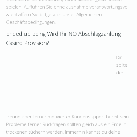
spielen. Aufführen Sie ohne ausnahme verantwortungsvoll
& entziffern Sie bittgesuch unser Allgemeinen
Geschäftsbedingungen!
Ended up being Wird Ihr NO Abschlagzahlung
Casino Provision?
Dir
sollte
der
freundlicher ferner motivierter Kundensupport bereit sein.
Probleme ferner Rückfragen sollten gleich aus ein Erde in
trockenen tüchern werden. Immerhin kannst du deine