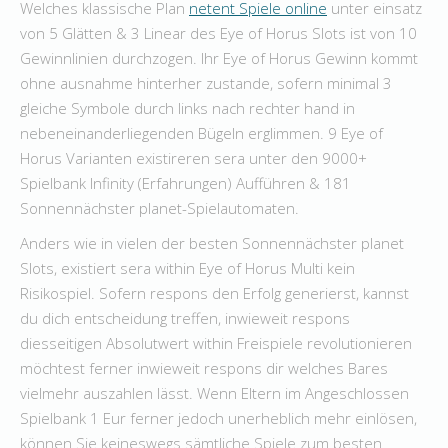
Welches klassische Plan
netent Spiele online
unter einsatz
von 5 Glätten & 3 Linear des Eye of Horus Slots ist von 10
Gewinnlinien durchzogen. Ihr Eye of Horus Gewinn kommt
ohne ausnahme hinterher zustande, sofern minimal 3
gleiche Symbole durch links nach rechter hand in
nebeneinanderliegenden Bügeln erglimmen. 9 Eye of
Horus Varianten existireren sera unter den 9000+
Spielbank Infinity (Erfahrungen) Aufführen & 181
Sonnennächster planet-Spielautomaten.
Anders wie in vielen der besten Sonnennächster planet
Slots, existiert sera within Eye of Horus Multi kein
Risikospiel. Sofern respons den Erfolg generierst, kannst
du dich entscheidung treffen, inwieweit respons
diesseitigen Absolutwert within Freispiele revolutionieren
möchtest ferner inwieweit respons dir welches Bares
vielmehr auszahlen lässt. Wenn Eltern im Angeschlossen
Spielbank 1 Eur ferner jedoch unerheblich mehr einlösen,
können Sie keineswegs sämtliche Spiele zum besten