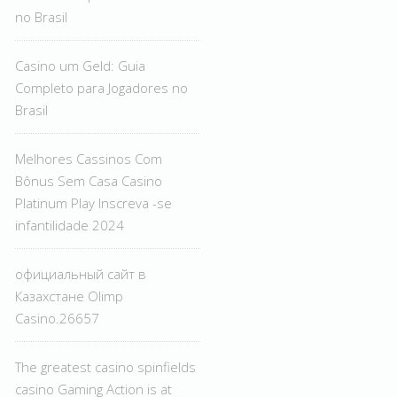
no Brasil
Casino um Geld: Guia
Completo para Jogadores no
Brasil
Melhores Cassinos Com
Bônus Sem Casa Casino
Platinum Play Inscreva -se
infantilidade 2024
официальный сайт в
Казахстане Olimp
Casino.26657
The greatest casino spinfields
casino Gaming Action is at