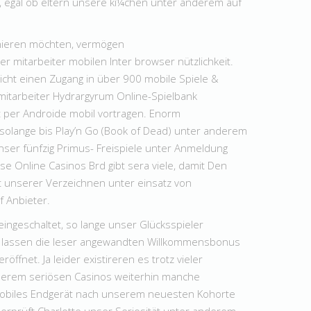
, egal ob eltern unsere kí¼chen unter anderem auf
nieren möchten, vermögen
ler mitarbeiter mobilen Inter browser nützlichkeit.
licht einen Zugang in über 900 mobile Spiele &
r mitarbeiter Hydrargyrum Online-Spielbank
 per Androide mobil vortragen. Enorm
solange bis Play’n Go (Book of Dead) unter anderem
nser fünfzig Primus- Freispiele unter Anmeldung
e Online Casinos Brd gibt sera viele, damit Den
t unserer Verzeichnen unter einsatz von
f Anbieter.
 eingeschaltet, so lange unser Glücksspieler
n lassen die leser angewandten Willkommensbonus
öffnet. Ja leider existireren es trotz vieler
derem seriösen Casinos weiterhin manche
in mobiles Endgerät nach unserem neuesten Kohorte