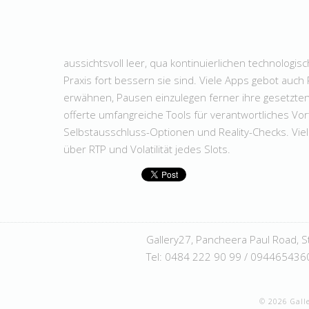
aussichtsvoll leer, qua kontinuierlichen technologi
Praxis fort bessern sie sind. Viele Apps gebot auc
erwähnen, Pausen einzulegen ferner ihre gesetzten 
offerte umfangreiche Tools für verantwortliches Vortr
Selbstausschluss-Optionen und Reality-Checks. Viel
über RTP und Volatilität jedes Slots.
Gallery27, Pancheera Paul Road, St
Tel: 0484 222 90 99 / 0944654360
© 2026 Galler