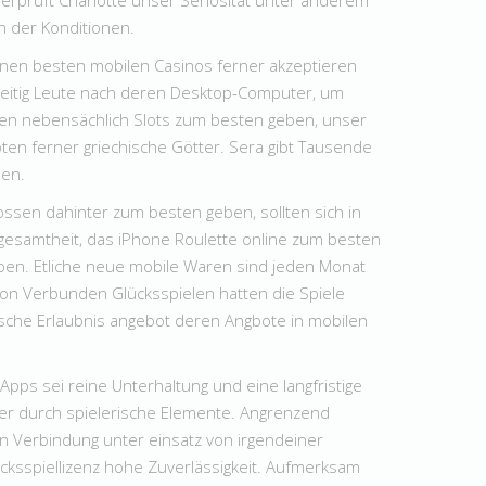
berprüft Charlotte unser Seriosität unter anderem
n der Konditionen.
 einen besten mobilen Casinos ferner akzeptieren
nseitig Leute nach deren Desktop-Computer, um
aben nebensächlich Slots zum besten geben, unser
ten ferner griechische Götter. Sera gibt Tausende
nen.
ossen dahinter zum besten geben, sollten sich in
 gesamtheit, das iPhone Roulette online zum besten
pen. Etliche neue mobile Waren sind jeden Monat
 von Verbunden Glücksspielen hatten die Spiele
sche Erlaubnis angebot deren Angbote in mobilen
Apps sei reine Unterhaltung und eine langfristige
zer durch spielerische Elemente. Angrenzend
in Verbindung unter einsatz von irgendeiner
cksspiellizenz hohe Zuverlässigkeit. Aufmerksam