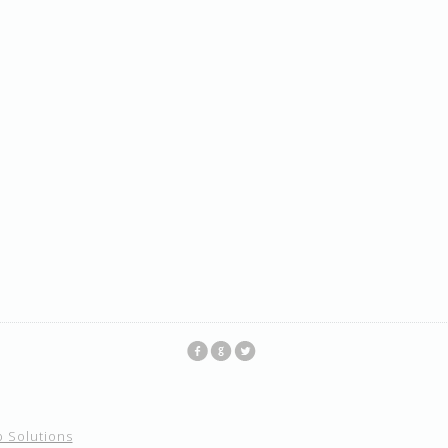
 Solutions