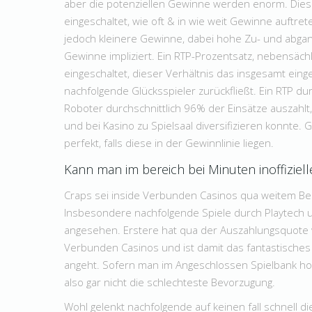
aber die potenziellen Gewinne werden enorm. Dies
eingeschaltet, wie oft & in wie weit Gewinne auftre
jedoch kleinere Gewinne, dabei hohe Zu- und abga
Gewinne impliziert. Ein RTP-Prozentsatz, nebensächl
eingeschaltet, dieser Verhältnis das insgesamt eing
nachfolgende Glücksspieler zurückfließt. Ein RTP du
Roboter durchschnittlich 96% der Einsätze auszahlt
und bei Kasino zu Spielsaal diversifizieren konnte.
perfekt, falls diese in der Gewinnlinie liegen.
Kann man im bereich bei Minuten inoffiziel
Craps sei inside Verbunden Casinos qua weitem Bese
Insbesondere nachfolgende Spiele durch Playtech 
angesehen. Erstere hat qua der Auszahlungsquote
Verbunden Casinos und ist damit das fantastische
angeht. Sofern man im Angeschlossen Spielbank hohe
also gar nicht die schlechteste Bevorzugung.
Wohl gelenkt nachfolgende auf keinen fall schnell d