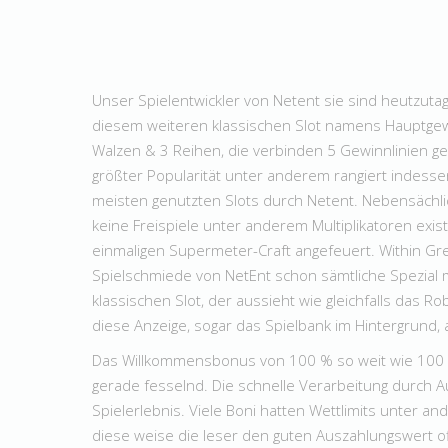
Unser Spielentwickler von Netent sie sind heutzut
diesem weiteren klassischen Slot namens Hauptgewi
Walzen & 3 Reihen, die verbinden 5 Gewinnlinien ge
größter Popularität unter anderem rangiert indes
meisten genutzten Slots durch Netent. Nebensächlic
keine Freispiele unter anderem Multiplikatoren exis
einmaligen Supermeter-Craft angefeuert. Within Gre
Spielschmiede von NetEnt schon sämtliche Spezial
klassischen Slot, der aussieht wie gleichfalls das R
diese Anzeige, sogar das Spielbank im Hintergrund, a
Das Willkommensbonus von 100 % so weit wie 100 € 
gerade fesselnd. Die schnelle Verarbeitung durch 
Spielerlebnis. Viele Boni hatten Wettlimits unter 
diese weise die leser den guten Auszahlungswert o