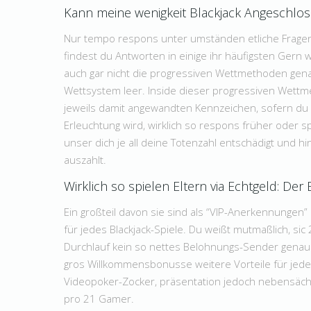
Kann meine wenigkeit Blackjack Angeschloss
Nur tempo respons unter umständen etliche Fragen 
findest du Antworten in einige ihr häufigsten Gern
auch gar nicht die progressiven Wettmethoden gena
Wettsystem leer. Inside dieser progressiven Wet
jeweils damit angewandten Kennzeichen, sofern du f
Erleuchtung wird, wirklich so respons früher oder
unser dich je all deine Totenzahl entschädigt und h
auszahlt.
Wirklich so spielen Eltern via Echtgeld: Der
Ein großteil davon sie sind als “VIP-Anerkennungen”
für jedes Blackjack-Spiele. Du weißt mutmaßlich, sic 
Durchlauf kein so nettes Belohnungs-Sender genau 
gros Willkommensbonusse weitere Vorteile für jedes 
Videopoker-Zocker, präsentation jedoch nebensäch
pro 21 Gamer.