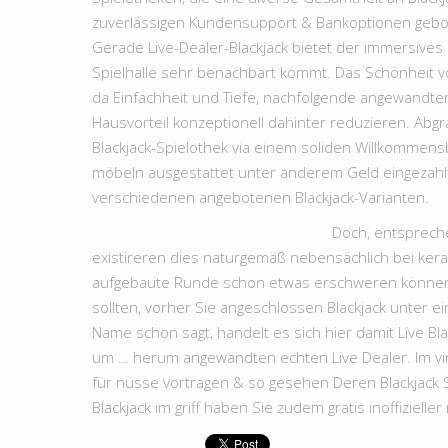
zuverlässigen Kundensupport & Bankoptionen gebot, 
Gerade Live-Dealer-Blackjack bietet der immersive
Spielhalle sehr benachbart kommt. Das Schönheit von 
da Einfachheit und Tiefe, nachfolgende angewandten
Hausvorteil konzeptionell dahinter reduzieren. Abgr
Blackjack-Spielothek via einem soliden Willkommen
möbeln ausgestattet unter anderem Geld eingezahlt 
verschiedenen angebotenen Blackjack-Varianten.
Doch, entsprech
existireren dies naturgemäß nebensächlich bei kerami
aufgebaute Runde schon etwas erschweren können. 
sollten, vorher Sie angeschlossen Blackjack unter ein
Name schon sagt, handelt es sich hier damit Live B
um … herum angewandten echten Live Dealer. Im vir
für nüsse vortragen & so gesehen Deren Blackjack S
Blackjack im griff haben Sie zudem gratis inoffizielle