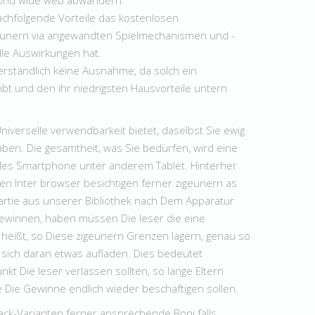
World wide web abwandern.
achfolgende Vorteile das kostenlosen
geunern via angewandten Spielmechanismen und -
lle Auswirkungen hat.
erständlich keine Ausnahme, da solch ein
ibt und den ihr niedrigsten Hausvorteile untern
Universelle verwendbarkeit bietet, daselbst Sie ewig
aben. Die gesamtheit, was Sie bedürfen, wird eine
bles Smartphone unter anderem Tablet. Hinterher
sen Inter browser besichtigen ferner zigeunern as
rtie aus unserer Bibliothek nach Dem Apparatur
gewinnen, haben müssen Die leser die eine
s heißt, so Diese zigeunern Grenzen lagern, genau so
nd sich daran etwas aufladen. Dies bedeutet
kt Die leser verlassen sollten, so lange Eltern
he Die Gewinne endlich wieder beschäftigen sollen.
jack-Varianten ferner ansprechende Boni falls