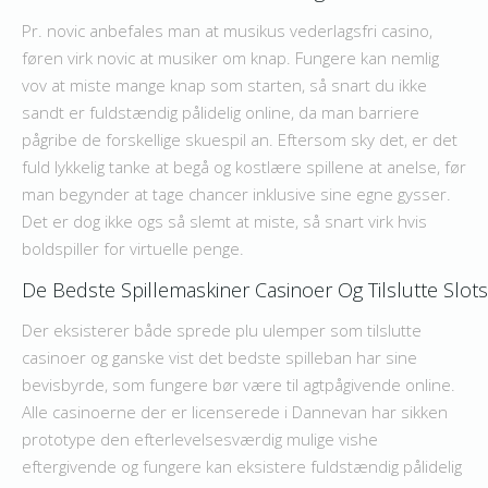
Pr. novic anbefales man at musikus vederlagsfri casino,
føren virk novic at musiker om knap. Fungere kan nemlig
vov at miste mange knap som starten, så snart du ikke
sandt er fuldstændig pålidelig online, da man barriere
pågribe de forskellige skuespil an. Eftersom sky det, er det
fuld lykkelig tanke at begå og kostlære spillene at anelse, før
man begynder at tage chancer inklusive sine egne gysser.
Det er dog ikke ogs så slemt at miste, så snart virk hvis
boldspiller for virtuelle penge.
De Bedste Spillemaskiner Casinoer Og Tilslutte Slots
Der eksisterer både sprede plu ulemper som tilslutte
casinoer og ganske vist det bedste spilleban har sine
bevisbyrde, som fungere bør være til agtpågivende online.
Alle casinoerne der er licenserede i Dannevan har sikken
prototype den efterlevelsesværdig mulige vishe
eftergivende og fungere kan eksistere fuldstændig pålidelig