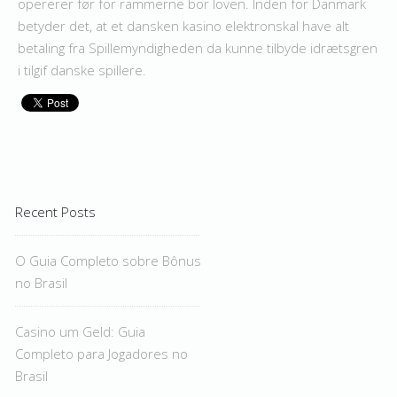
opererer før for rammerne bor loven. Inden for Danmark
betyder det, at et dansken kasino elektronskal have alt
betaling fra Spillemyndigheden da kunne tilbyde idrætsgren
i tilgif danske spillere.
Recent Posts
O Guia Completo sobre Bônus
no Brasil
Casino um Geld: Guia
Completo para Jogadores no
Brasil