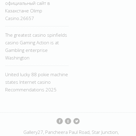
официальный сайт в
Казахстане Olimp
Casino.26657
The greatest casino spinfields
casino Gaming Action is at
Gambling enterprise
Washington
United lucky 88 pokie machine
states Internet casino
Recommendations 2025
Gallery27, Pancheera Paul Road, Star Junction,