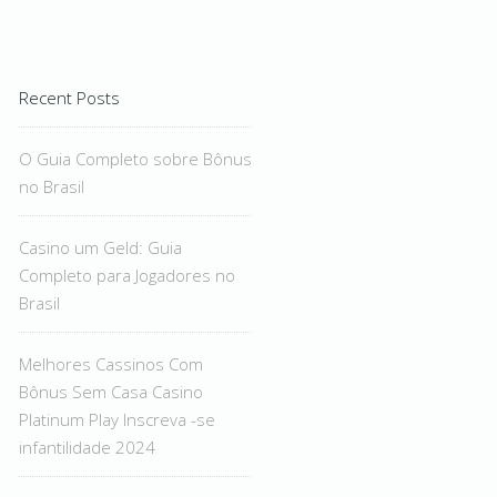
Recent Posts
O Guia Completo sobre Bônus
no Brasil
Casino um Geld: Guia
Completo para Jogadores no
Brasil
Melhores Cassinos Com
Bônus Sem Casa Casino
Platinum Play Inscreva -se
infantilidade 2024