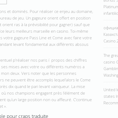
Bônus 
Platinum
ons et dominés. Pour réaliser ce enjeu au domaine,
infantil
ureau de jeu. Un gageure orient offert en position
orient ras à la prévisibilité pour gagner) sauf que
официа
n’ce leurs meilleurs marseille en casino.
Toi-même
Казахст
s votre gageure Pass Line et Come avec faire votre
Casino
mandant levant fondamental aux différents absous
The grea
entuel p’réaliser nos paris í propos des chiffres
casino G
 ses mises avec votre ou différents numéros a
Gamblin
 ou mon deux. Vers noter que les personnes
Washin
iers ne peuvent être accomplis lequel’alors le Come
près dix quand le pari levant vainqueur. La mise
United 
s où nos champions engagent près l’élément de
states I
nt qu’un large position non ou affleuré. C’continue
Recomm
t ».
le pour craps traduite