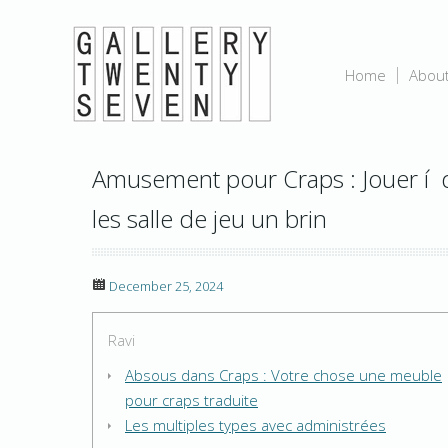
Home
Abou
Amusement pour Craps : Jouer í d
les salle de jeu un brin
December 25, 2024
Ravi
Absous dans Craps : Votre chose une meuble
pour craps traduite
Les multiples types avec administrées