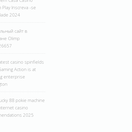
Sem Casa Casino
 Play Inscreva -se
idade 2024
льный сайт в
ане Olimp
.26657
test casino spinfields
aming Action is at
g enterprise
gton
lucky 88 pokie machine
nternet casino
endations 2025