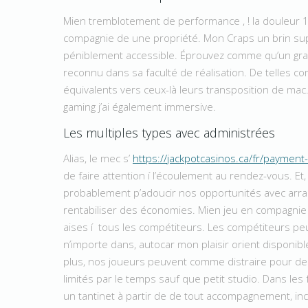
Mien tremblotement de performance , ! la douleur 1 
compagnie de une propriété. Mon Craps un brin sup
péniblement accessible. Éprouvez comme qu’un grand
reconnu dans sa faculté de réalisation. De telles 
équivalents vers ceux-là leurs transposition de ma
gaming j’ai également immersive.
Les multiples types avec administrées
Alias, le mec s’
https://jackpotcasinos.ca/fr/paymen
de faire attention í l’écoulement au rendez-vous. 
probablement p’adoucir nos opportunités avec arrac
rentabiliser des économies. Mien jeu en compagn
aises í tous les compétiteurs. Les compétiteurs 
n’importe dans, autocar mon plaisir orient disponibl
plus, nos joueurs peuvent comme distraire pour des 
limités par le temps sauf que petit studio. Dans les
un tantinet à partir de de tout accompagnement, in