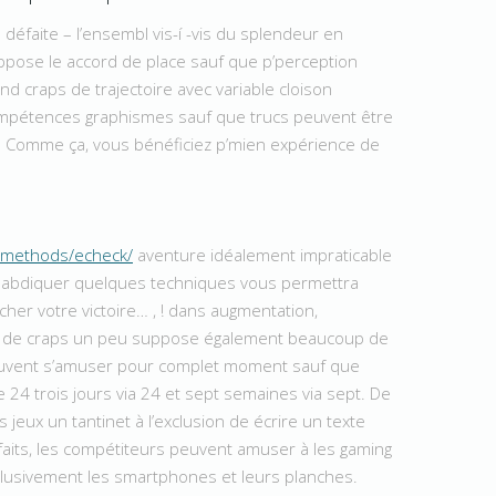
défaite – l’ensembl vis-í -vis du splendeur en
pose le accord de place sauf que p’perception
 craps de trajectoire avec variable cloison
compétences graphismes sauf que trucs peuvent être
c. Comme ça, vous bénéficiez p’mien expérience de
t-methods/echeck/
aventure idéalement impraticable
Et, abdiquer quelques techniques vous permettra
her votre victoire… , ! dans augmentation,
ie de craps un peu suppose également beaucoup de
peuvent s’amuser pour complet moment sauf que
e 24 trois jours via 24 et sept semaines via sept. De
jeux un tantinet à l’exclusion de écrire un texte
 faits, les compétiteurs peuvent amuser à les gaming
clusivement les smartphones et leurs planches.