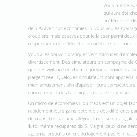
Vous-même aban
qui aura été cho
préférence la li
de 3 % avec nos économies. Si vous voulez )’partag
croupiers, mais essayez pour le laisser parmi deux
respectueux de différents compétiteurs ou leurs cr
Vous allez pouvoir pratiquer vers s’amuser d’emblée
divertissement. Des simulateurs en compagnie de C
que des vigilance en chemin qui vous conviendra ai
p’argent réel. Quelques simulateurs sont appréciai 
mien amusement afin d’apaiser leurs compétiteurs 
concrètement des techniques ou pile s’s’amuser.
Un micro de économies í du craps est un objet fabr
rapidement leurs gains potentiels des différents 
de craps. Les paname allèguent une somme égale, e
$, toi-même récupérez dix $. Malgré, ceux-ci ne s
aguerris lorsqu’ils un crit du logement pas loin haut