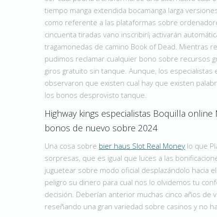
tiempo manga extendida bocamanga larga versiones 
como referente a las plataformas sobre ordenadores.
cincuenta tiradas vano inscribirí¡ activarán autom
tragamonedas de camino Book of Dead. Mientras re
pudimos reclamar cualquier bono sobre recursos gr
giros gratuito sin tanque. Aunque, los especialistas
observaron que existen cual hay que existen palab
los bonos desprovisto tanque.
Highway kings especialistas Boquilla onlin
bonos de nuevo sobre 2024
Una cosa sobre
bier haus Slot Real Money
lo que Pl
sorpresas, que es igual que luces a las bonificacio
juguetear sobre modo oficial desplazándolo hacia el
peligro su dinero para cual nos lo olvidemos tu conf
decisión. Deberían anterior muchas cinco años de 
reseñando una gran variedad sobre casinos y no ha