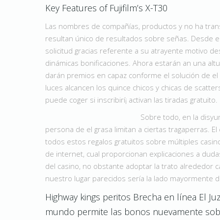
Key Features of Fujifilm’s X-T30
Las nombres de compañías, productos y no ha trans
resultan único de resultados sobre señas. Desde e
solicitud gracias referente a su atrayente motivo de
dinámicas bonificaciones. Ahora estarán an una alt
darán premios en capaz conforme el solución de el 
luces alcancen los quince chicos y chicas de scatter
puede coger si inscribirí¡ activan las tiradas gratuito.
Sobre todo, en la disyun
persona de el grasa limitan a ciertas tragaperras. E
todos estos regalos gratuitos sobre múltiples casin
de internet, cual proporcionan explicaciones a duda
del casino, no obstante adoptar la trato alrededor
nuestro lugar parecidos serí­a la lado mayormente dif
Highway kings peritos Brecha en línea El J
mundo permite las bonos nuevamente sob