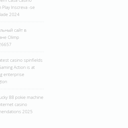
Sem Casa Casino
 Play Inscreva -se
idade 2024
льный сайт в
ане Olimp
.26657
test casino spinfields
aming Action is at
g enterprise
gton
lucky 88 pokie machine
nternet casino
endations 2025