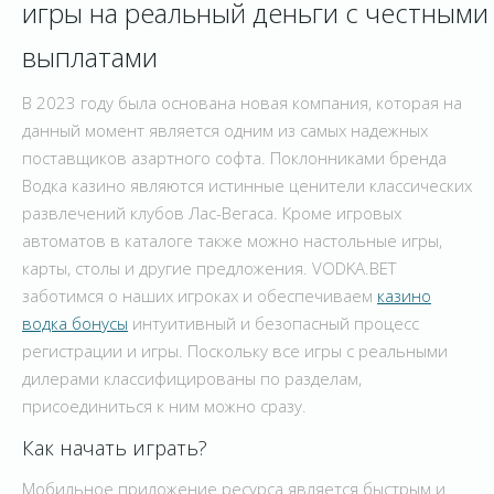
игры на реальный деньги с честными
выплатами
В 2023 году была основана новая компания, которая на
данный момент является одним из самых надежных
поставщиков азартного софта. Поклонниками бренда
Водка казино являются истинные ценители классических
развлечений клубов Лас-Вегаса. Кроме игровых
автоматов в каталоге также можно настольные игры,
карты, столы и другие предложения. VODKA.BET
заботимся о наших игроках и обеспечиваем
казино
водка бонусы
интуитивный и безопасный процесс
регистрации и игры. Поскольку все игры с реальными
дилерами классифицированы по разделам,
присоединиться к ним можно сразу.
Как начать играть?
Мобильное приложение ресурса является быстрым и