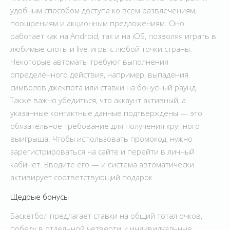
удобным способом доступа ко всем развлечениям,
поощрениям и акционным предложениям. Оно
работает как на Android, так и на iOS, позволяя играть в
любимые слоты и live-игры с любой точки страны.
Некоторые автоматы требуют выполнения
определённого действия, например, выпадения
символов джекпота или ставки на бонусный раунд.
Также важно убедиться, что аккаунт активный, а
указанные контактные данные подтверждены — это
обязательное требование для получения крупного
выигрыша. Чтобы использовать промокод, нужно
зарегистрироваться на сайте и перейти в личный
кабинет. Вводите его — и система автоматически
активирует соответствующий подарок.
Щедрые бонусы
Баскетбол предлагает ставки на общий тотал очков,
победу в отдельной четверти и индивидуальные