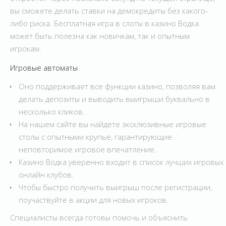
вы сможете делать ставки на демокредиты без какого-
либо риска. Бесплатная игра в слоты в казино Водка
может быть полезна как новичкам, так и опытным
игрокам.
Игровые автоматы
Оно поддерживает все функции казино, позволяя вам
делать депозиты и выводить выигрыши буквально в
несколько кликов.
На нашем сайте вы найдете эксклюзивные игровые
столы с опытными крупье, гарантирующие
неповторимое игровое впечатление.
Казино Водка уверенно входит в список лучших игровых
онлайн клубов.
Чтобы быстро получить выигрыш после регистрации,
поучаствуйте в акции для новых игроков.
Специалисты всегда готовы помочь и объяснить