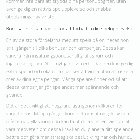
kommer inte bara att skydda dina personuppgifter, utan
även ge dig en rättvis spelupplevelse och snabba
utbetalningar av vinster.
Bonusar och kampanjer för att förbättra din spelupplevelse
En av de stora fördelarna med att spela på onlinecasinon
är tillgången till olika bonusar och kampanjer. Dessa kan
variera från insättningsbonusar till gratissnurr och
lojalitetsprogram. Att utnyttja dessa erbjudanden kan ge dig
extra speltid och öka dina chanser att vinna utan att riskera
mer av dina egna pengar. Många spelare finner också att
dessa kampanjer gör spelandet mer spännande och
givande.
Det är dock viktigt att noggrant läsa igenom villkoren för
varje bonus. Många gånger finns det omsättningskrav som
måste uppfyllas innan du kan ta ut dina vinster. Genom att
vara medveten om dessa krav kan du planera ditt spelande
bättre och göra mer strategiska beslut kring när och hur du