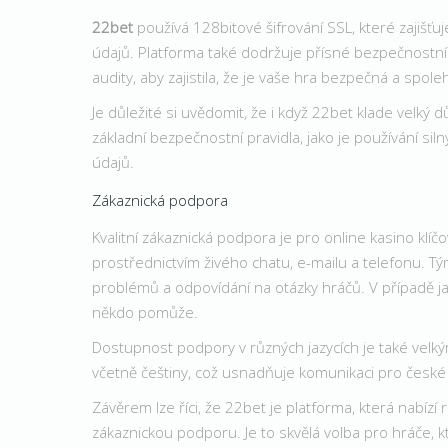
22bet
používá 128bitové šifrování SSL, které zajišťu
údajů. Platforma také dodržuje přísné bezpečnostní
audity, aby zajistila, že je vaše hra bezpečná a spoleh
Je důležité si uvědomit, že i když 22bet klade velký 
základní bezpečnostní pravidla, jako je používání sil
údajů.
Zákaznická podpora
Kvalitní zákaznická podpora je pro online kasino klí
prostřednictvím živého chatu, e-mailu a telefonu. Tým
problémů a odpovídání na otázky hráčů. V případě ja
někdo pomůže.
Dostupnost podpory v různých jazycích je také velk
včetně češtiny, což usnadňuje komunikaci pro české
Závěrem lze říci, že 22bet je platforma, která nabízí 
zákaznickou podporu. Je to skvělá volba pro hráče, kte