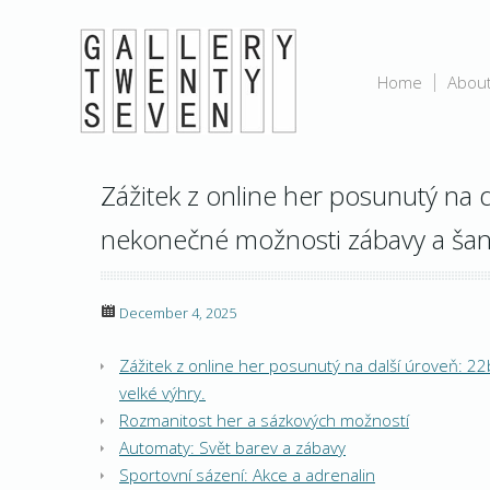
Home
Abou
Zážitek z online her posunutý na 
nekonečné možnosti zábavy a šanc
December 4, 2025
Zážitek z online her posunutý na další úroveň: 2
velké výhry.
Rozmanitost her a sázkových možností
Automaty: Svět barev a zábavy
Sportovní sázení: Akce a adrenalin