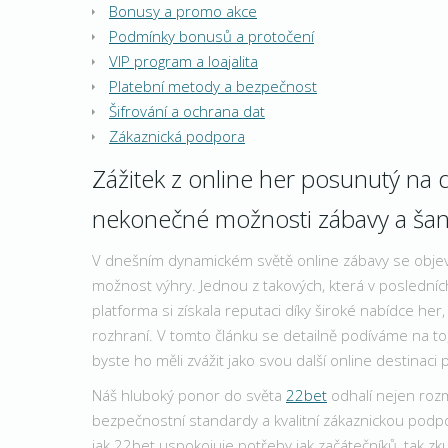
Bonusy a promo akce
Podmínky bonusů a protočení
VIP program a loajalita
Platební metody a bezpečnost
Šifrování a ochrana dat
Zákaznická podpora
Zážitek z online her posunutý na d
nekonečné možnosti zábavy a šanc
V dnešním dynamickém světě online zábavy se objevu
možnost výhry. Jednou z takových, která v posledních
platforma si získala reputaci díky široké nabídce he
rozhraní. V tomto článku se detailně podíváme na to
byste ho měli zvážit jako svou další online destinaci 
Náš hluboký ponor do světa
22bet
odhalí nejen rozm
bezpečnostní standardy a kvalitní zákaznickou podpor
jak 22bet uspokojuje potřeby jak začátečníků, tak z