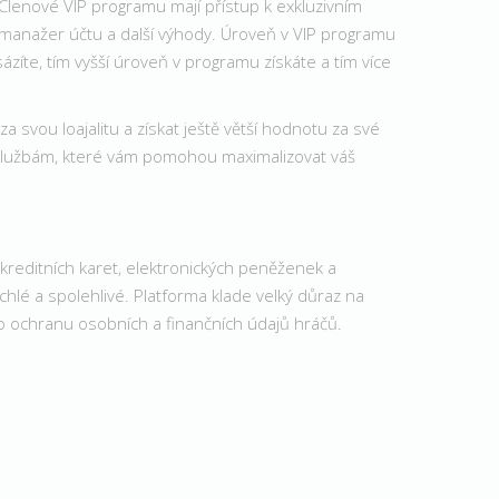
 Členové VIP programu mají přístup k exkluzivním
manažer účtu a další výhody. Úroveň v VIP programu
a sázíte, tím vyšší úroveň v programu získáte a tím více
svou loajalitu a získat ještě větší hodnotu za své
a službám, které vám pomohou maximalizovat váš
 kreditních karet, elektronických peněženek a
hlé a spolehlivé. Platforma klade velký důraz na
o ochranu osobních a finančních údajů hráčů.