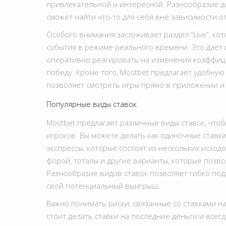
привлекательной и интересной. Разнообразие до
сможет найти что-то для себя вне зависимости о
Особого внимания заслуживает раздел “Live”, ко
события в режиме реального времени. Это дает 
оперативно реагировать на изменения коэффиц
победу. Кроме того, Mostbet предлагает удобну
позволяет смотреть игры прямо в приложении и 
Популярные виды ставок
Mostbet предлагает различные виды ставок, что
игроков. Вы можете делать как одиночные ставки
экспрессы, которые состоят из нескольких исходо
форой, тоталы и другие варианты, которые позв
Разнообразие видов ставок позволяет гибко под
свой потенциальный выигрыш.
Важно понимать риски, связанные со ставками на
стоит делать ставки на последние деньги и всег