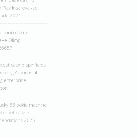
Sem Casa Casino
 Play Inscreva -se
idade 2024
льный сайт в
ане Olimp
.26657
test casino spinfields
aming Action is at
g enterprise
gton
lucky 88 pokie machine
nternet casino
endations 2025