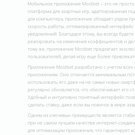
Мобильное приложение Mostbet – это не просто 
платформа для азартных игр, адаптированная по
для компьютера, приложение обладает рядом пр
скорость работы, оптимизированный интерфейс
уведомлений. Благодаря этому, вы всегда будете
реагировать на изменения коэффициентов и дел
тому же, приложение Mostbet предлагает эксклю
пользователей, делая игру еще более привлекат
Приложение Mostbet разработано с учетом всех
приложениям. Оно отличается минимальным потр
использовать его даже на не самых новых смарт
регулярно обновляется, что обеспечивает его ст
Удобный и интуитивно понятный интерфейс поз
сделать ставку, даже если вы новичок в мире аза
Одним из ключевых преимуществ является стабил
при не самом лучшем качестве интернет-соедин
для оптимизации приложения, что гарантирует 