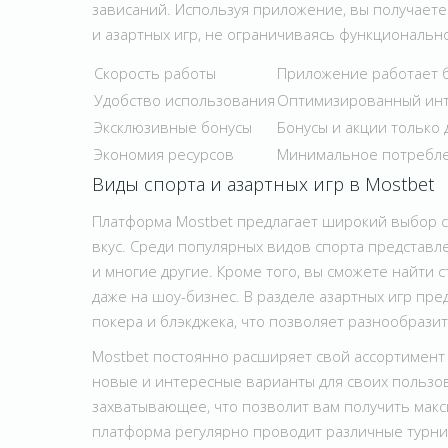
зависаний. Используя приложение, вы получаете
и азартных игр, не ограничиваясь функциональ
Скорость работы
Приложение работает б
Удобство использования
Оптимизированный инт
Эксклюзивные бонусы
Бонусы и акции только
Экономия ресурсов
Минимальное потребле
Виды спорта и азартных игр в Mostbet
Платформа Mostbet предлагает широкий выбор с
вкус. Среди популярных видов спорта представле
и многие другие. Кроме того, вы сможете найти 
даже на шоу-бизнес. В разделе азартных игр пре
покера и блэкджека, что позволяет разнообразит
Mostbet постоянно расширяет свой ассортимент 
новые и интересные варианты для своих пользов
захватывающее, что позволит вам получить макси
платформа регулярно проводит различные турнир