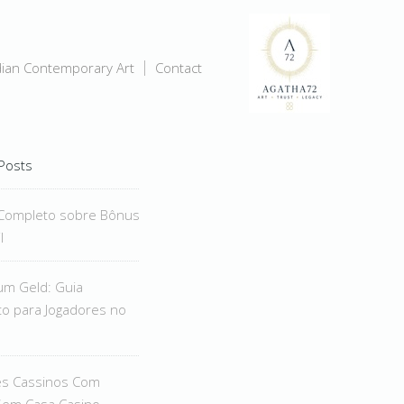
dian Contemporary Art
Contact
Posts
Completo sobre Bônus
l
um Geld: Guia
o para Jogadores no
es Cassinos Com