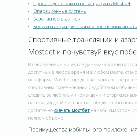
Процесс установки и регистрации в Mostbet
Операционные системы
Безопасность данных
Бонусы и акции для новых и постоянных игрок
Спортивные трансляции и азарт
Mostbet и почувствуй вкус поб
В современном мире, где динамика жизни постоя
доступных в любое время и в любом месте, стано
платформа Mostbet предлагает уникальное реше
спортивных соревнований с удобством мобильно
следить за любимыми командами и спортсменами,
настоящий драйв и шанс на победу. Чтобы получ
достаточно
скачать мостбет
на свой смартфон ил
полном объеме.
Преимущества мобильного приложения