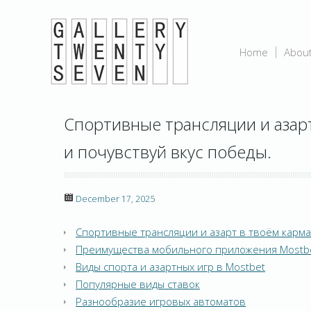
Home
Abou
Спортивные трансляции и азарт
и почувствуй вкус победы.
December 17, 2025
Спортивные трансляции и азарт в твоём карман
Преимущества мобильного приложения Mostb
Виды спорта и азартных игр в Mostbet
Популярные виды ставок
Разнообразие игровых автоматов