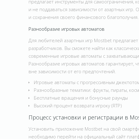
предлагает инструменты для самоограничения, 
и не поддаваться зависимости от азартных игр. 
и сохранения своего финансового благополучия.
Разнообразие игровых автоматов
Для любителей азартных игр Mostbet предлагае
разработчиков. Вы сможете найти как классически
современные игровые автоматы с захватывающи
Разнообразие игровых автоматов гарантирует, чт
вне зависимости от его предпочтений.
Игровые автоматы с прогрессивным джекпото
Разнообразные тематики: фрукты, пираты, кос
Бесплатные вращения и бонусные раунды
Высокий процент возврата игроку (RTP)
Процесс установки и регистрации в Mo
Установить приложение Mostbet на свой смартфо
необходимо перейти на официальный сайт платф